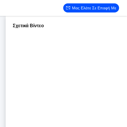
Μας Ελάτε Σε Επαφή Με
Σχετικά Βίντεο