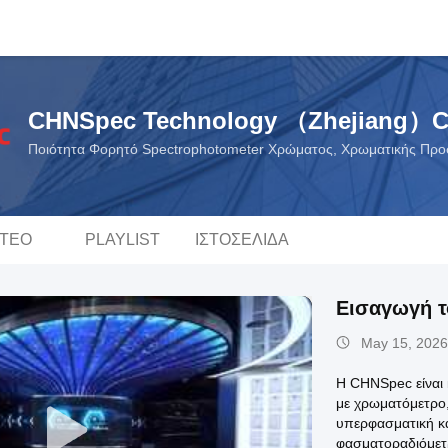
CHNSpec Technology （Zhejiang）C
Ποιότητα Φορητό Spectrophotometer Χρώματος, Χρωματικής Προ
ΝΤΕΟ
PLAYLIST
ΙΣΤΟΣΕΛΊΔΑ
Εισαγωγή 
May 15, 2026
Η CHNSpec είναι 
με χρωματόμετρο
υπερφασματική κ
φασματοραδιόμετρ