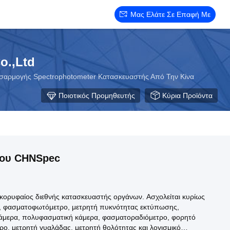
Μας Ελάτε Σε Επαφή Με
o.,Ltd
σαρμογής Spectrophotometer Κατασκευαστής Από Την Κίνα
Ποιοτικός Προμηθευτής
Κύρια Προϊόντα
του CHNSpec
κορυφαίος διεθνής κατασκευαστής οργάνων. Ασχολείται κυρίως
, φασματοφωτόμετρο, μετρητή πυκνότητας εκτύπωσης,
άμερα, πολυφασματική κάμερα, φασματοραδιόμετρο, φορητό
ο, μετρητή γυαλάδας, μετρητή θολότητας και λογισμικό