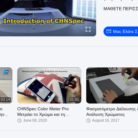
αντιστοίχισης χρ
ΜΆΘΕΤΕ ΠΕΡΙΣ
Μας Ελάτε 
03:14
01:01
το
CHNSpec Color Meter Pro
Φασματόμετρο Διέλευσης 
ην
Μετράει το Χρώμα και τη
Ανάλυση Χρώματος
Διαφορά Χρώματος με Ακρίβεια
June 08, 2020
August 16, 2017