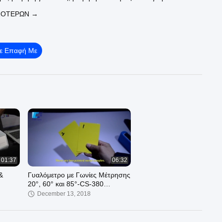
ώματος.
ΣΌΤΕΡΩΝ →
Σε Επαφή Με
01:37
06:32
&
Γυαλόμετρο με Γωνίες Μέτρησης
20°, 60° και 85°-CS-380
κατασκευασμένο από την
December 13, 2018
CHNSpec Tech