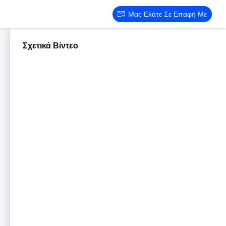
Μας Ελάτε Σε Επαφή Με
Σχετικά Βίντεο