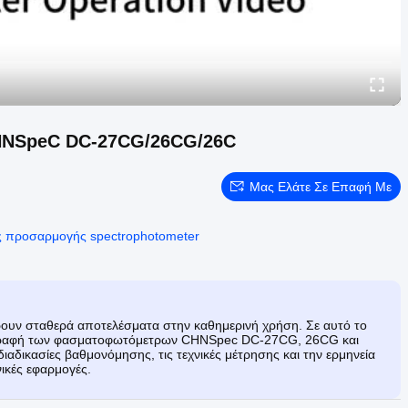
CHNSpeC DC-27CG/26CG/26C
Μας Ελάτε Σε Επαφή Με
ς προσαρμογής spectrophotometer
ουν σταθερά αποτελέσματα στην καθημερινή χρήση. Σε αυτό το
εριγραφή των φασματοφωτόμετρων CHNSpec DC-27CG, 26CG και
αδικασίες βαθμονόμησης, τις τεχνικές μέτρησης και την ερμηνεία
ικές εφαρμογές.