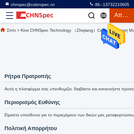
chnspec@colorspec.cn
86--13732210605
Απόσπασμα
Σπίτι
>
Κίνα CHNSpec Technology （Zhejiang）Co.,Ltd Πολιτική Μυ
Ρήτρα Προτροπής
Αυτή η πλατφόρμα σας υπενθυμίζει: διαβάστε και κατανοήστε προσε
Περιορισμός Ευθύνης
Είμαστε υπεύθυνοι για το περιεχόμενο των δικών μας μεταφορτώσεων 
Πολιτική Απορρήτου