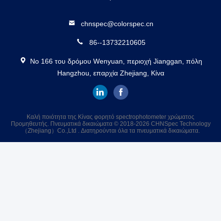
chnspec@colorspec.cn
86--13732210605
Νο 166 του δρόμου Wenyuan, περιοχή Jianggan, πόλη
Hangzhou, επαρχία Zhejiang, Κίνα
Καλή ποιότητα της Κίνας φορητό spectrophotometer χρώματος
Προμηθευτής. Πνευματικά δικαιώματα © 2018-2026 CHNSpec Technology
（Zhejiang）Co.,Ltd . Διατηρούνται όλα τα πνευματικά δικαιώματα.