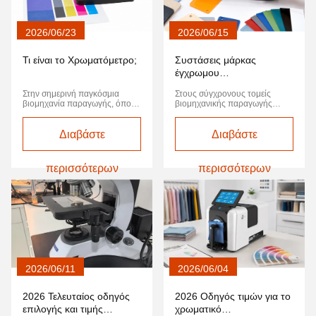
2026/06/23
2026/06/15
Τι είναι το Χρωματόμετρο;
Συστάσεις μάρκας
έγχρωμου
φασματοφωτόμετρου
Στην σημερινή παγκόσμια
Στους σύγχρονους τομείς
2026
βιομηχανία παραγωγής, όπου
βιομηχανικής παραγωγής
επιδιώκεται η απόλυτη
όπως τα πλαστικά, τα
ποιότητα, η συνέπεια του
υφάσματα, οι επικαλύψεις
χρώματος είναι μια άμεση
Διαβάστε
αυτοκινήτων, τα ηλεκτρονικά
Διαβάστε
αντανάκλαση της δύναμης του
3C και η εκτύπωση
εμπορικού σήματος.ή
συσκευασιών, η ακριβής
συσκευασία τροφίμων, μια
διαχείριση χρώματος δεν είναι
περισσότερων
περισσότερων
μικρή απόκλιση χρώματος
πλέον μόνο ένα
μπορεί να οδηγήσει σε
"πλεονέκτημα",αλλά η γραμμή
επιστροφή του προϊόντος ή
ζωής που καθορίζει την
βλάβη στην εικόνα της
κεντρική ανταγωνιστικότητα
μάρκας.Τι ...
ενός προϊόντοςΜ...
2026/06/11
2026/06/04
2026 Τελευταίος οδηγός
2026 Οδηγός τιμών για το
επιλογής και τιμής
χρωματικό