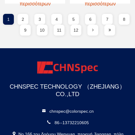
βόριο, ως ένας νέος τύπος
Ltd.συμμετέχει βαθιά στην
περισσότερων
περισσότερων
καυσίμου υψηλής ενεργειακής
κατάρτιση ως βασική μονάδα
πυκνότητας,έχουν λάβει ευρεία
σύνταξης. Το πρότυπο αυτό
προσοχή για τα
υπάγεται στην αρμοδιότητα
χαρακτηριστικά ατομικοποί...
της Εθνι...
1
2
3
4
5
6
7
8
9
10
11
12
CHNSPEC TECHNOLOGY （ZHEJIANG）
CO.,LTD
chnspec@colorspec.cn
86--13732210605
Νο 166 του δρόμου Wenyuan, περιοχή Jianggan, πόλη