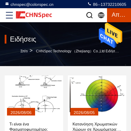
chnspec@colorspec.cn
86--13732210605
Απόσπασμα
Ειδήσεις
>
Σπίτι
CHNSpec Technology （Zhejiang）Co.,Ltd Ειδήσεις Επιχείρησης
2026/08/06
2026/08/05
Τι είναι ένα
Κατανόηση Χρωματικών
Φασματοφωτομέτρο;
Χώρων σε Χρωμόμετρα: