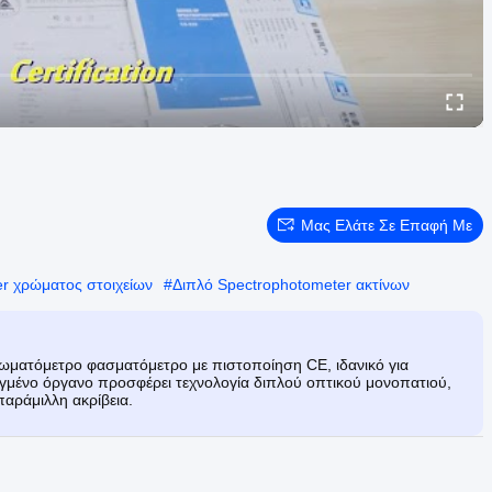
Μας Ελάτε Σε Επαφή Με
r χρώματος στοιχείων
#
Διπλό Spectrophotometer ακτίνων
ρωματόμετρο φασματόμετρο με πιστοποίηση CE, ιδανικό για
ηγμένο όργανο προσφέρει τεχνολογία διπλού οπτικού μονοπατιού,
αράμιλλη ακρίβεια.