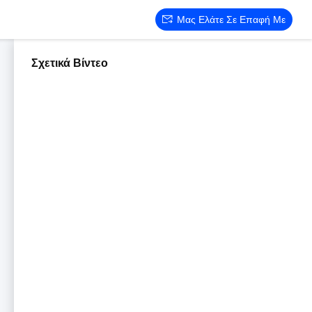
Μας Ελάτε Σε Επαφή Με
Σχετικά Βίντεο