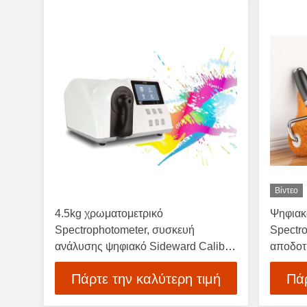
Βίντεο
4.5kg χρωματομετρικό
Ψηφιακ
Spectrophotometer, συσκευή
Spectr
ανάλυσης ψηφιακό Sideward Caliber
αποδοτ
φάσματος χρώματος
Δ/8 γε
Πάρτε την καλύτερη τιμή
Πάρ