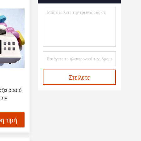
Φορητό Φασματοραδιόμετρο
(1)
Διαθλασίμετρο Εν Σειρά
(4)
Αναλυτής Διαπερατότητας UV
(2)
Συστήματα Απεικόνισης
(3)
Φασματογράφος ΥΧΕ
(1)
Στείλετε
Spectrophotometer Εξαρτήματα
ζει ορατό
(6)
την
ής
η τιμή