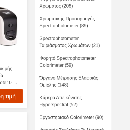
Χρώματος
(208)
Χρωματικής Προσαρμογής
Spectrophotometer
(89)
Spectrophotometer
Ταιριάσματος Χρωμάτων
(21)
Φορητό Spectrophotometer
Colorimeter
(59)
οκιμής
ία
Όργανο Μέτρησης Ελαφριάς
ter 0 -
Ομίχλης
(148)
η τιμή
Κάμερα Απεικόνισης
Hyperspectral
(52)
Εργαστηριακό Colorimeter
(90)