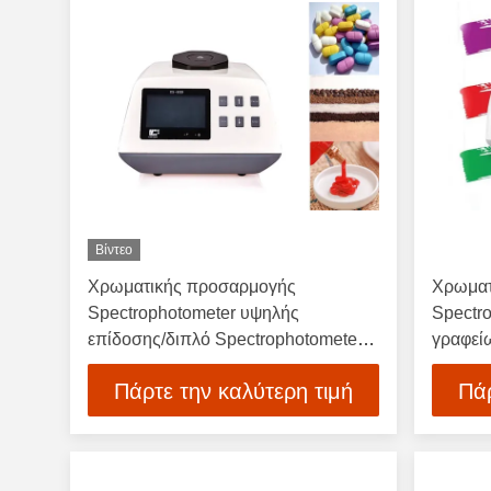
Βίντεο
Χρωματικής προσαρμογής
Χρωματ
Spectrophotometer υψηλής
Spectr
επίδοσης/διπλό Spectrophotometer
γραφείω
ακτίνων
200%
Πάρτε την καλύτερη τιμή
Πάρ