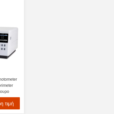
hotometer
orimeter
γουρο
η τιμή