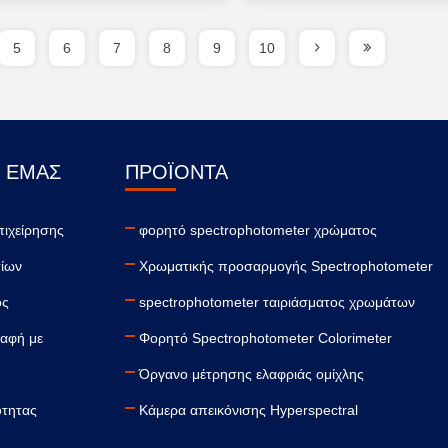
5
6
7
8
9
10
Ε ΕΜΆΣ
ΠΡΟΪΌΝΤΑ
πιχείρησης
φορητό spectrophotometer χρώματος
ίων
Χρωματικής προσαρμογής Spectrophotometer
ος
spectrophotometer ταιριάσματος χρωμάτων
παφή με
Φορητό Spectrophotometer Colorimeter
Όργανο μέτρησης ελαφριάς ομίχλης
ότητας
Κάμερα απεικόνισης Hyperspectral