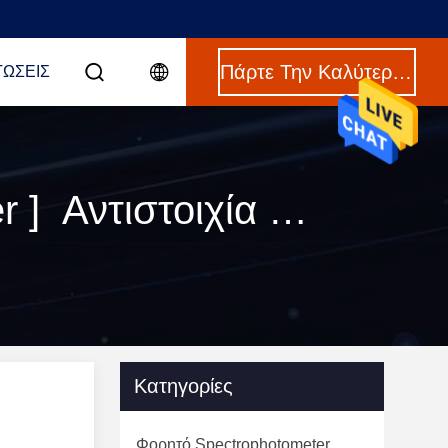
Πάρτε Την Καλύτερη Τιμή
ΤΏΣΕΙΣ
Λέξεις κλειδιά [ data colour spectrophotometer ] Αντιστοιχία 120 προϊόντα
Κατηγορίες
Φορητό Spectrophotometer