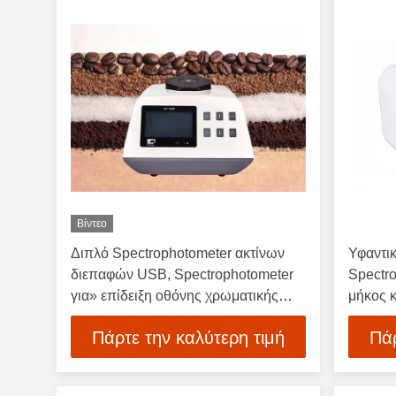
Βίντεο
Διπλό Spectrophotometer ακτίνων
Υφαντι
διεπαφών USB, Spectrophotometer
Spectro
για» επίδειξη οθόνης χρωματικής
μήκος 
προσαρμογής 5
Πάρτε την καλύτερη τιμή
Πάρ