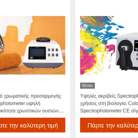
Βίντεο
ό χρωματικής προσαρμογής
Υψηλές ακριβείς Spectrop
ophotometer υψηλή
χρήσεις στη βιολογία, Col
ικότητα χρωστικών ουσιών
Spectrophotometer CE σί
ωμετρία
τε την καλύτερη τιμή
Πάρτε την καλύτερ