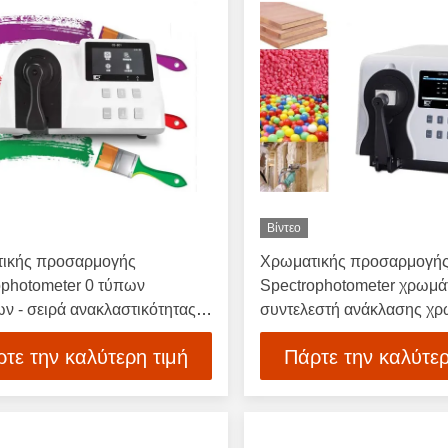
Βίντεο
ικής προσαρμογής
Χρωματικής προσαρμογή
ophotometer 0 τύπων
Spectrophotometer χρωμ
ν - σειρά ανακλαστικότητας
συντελεστή ανάκλασης χρ
τη σφαίρα ενσωμάτωσης 
τε την καλύτερη τιμή
Πάρτε την καλύτερ