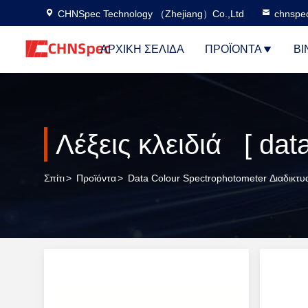
CHNSpec Technology （Zhejiang）Co.,Ltd
chnspe
ΑΡΧΙΚΉ ΣΕΛΊΔΑ
ΠΡΟΪΌΝΤΑ
ΒΊ
Σπίτι
>
Προϊόντα
>
Data Colour Spectrophotometer Διαδικτ