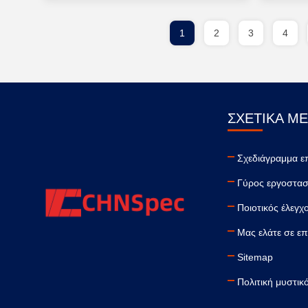
1
2
3
4
ΣΧΕΤΙΚΆ Μ
Σχεδιάγραμμα ε
Γύρος εργοστασ
Ποιοτικός έλεγχ
Μας ελάτε σε ε
Sitemap
Πολιτική μυστικ