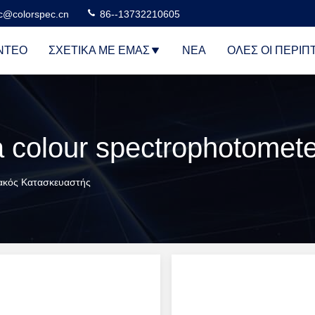
c@colorspec.cn
86--13732210605
ΝΤΕΟ
ΣΧΕΤΙΚΆ ΜΕ ΕΜΆΣ
ΝΈΑ
ΌΛΕΣ ΟΙ ΠΕΡΙΠ
υακός Κατασκευαστής