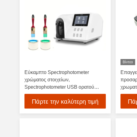
Βίντεο
Εύκαμπτο Spectrophotometer
Επαγγε
χρώματος στοιχείων,
προσαρ
Spectrophotometer USB ορατού
χρωματ
φωτός διεπαφή
εργαλε
Πάρτε την καλύτερη τιμή
Πάρ