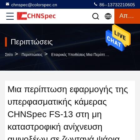
chnspec@colorspec.cn
86--13732210605
Απόσπασμα
Περιπτώσεις
>
>
Σπίτι
Περιπτώσεις
Εταιρικές Υποθέσεις Μια Περίπτωση Εφαρμογής Της Υπερφασματικής Κάμερας CHNSpec FS-13 Στη Μη Καταστροφική Ανίχνευση Αμινοξέων Σε Ζωντανά Ψάρια
Μια περίπτωση εφαρμογής της
υπερφασματικής κάμερας
CHNSpec FS-13 στη μη
καταστροφική ανίχνευση
αμινοξέων σε ζωντανά ψάρια