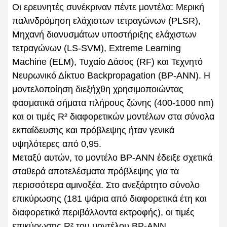
Οι ερευνητές συνέκριναν πέντε μοντέλα: Μερική
παλινδρόμηση ελάχιστων τετραγώνων (PLSR),
Μηχανή διανυσμάτων υποστήριξης ελάχιστων
τετραγώνων (LS-SVM), Extreme Learning
Machine (ELM), Τυχαίο Δάσος (RF) και Τεχνητό
Νευρωνικό Δίκτυο Backpropagation (BP-ANN). Η
μοντελοποίηση διεξήχθη χρησιμοποιώντας
φασματικά σήματα πλήρους ζώνης (400-1000 nm)
και οι τιμές R² διαφορετικών μοντέλων στα σύνολα
εκπαίδευσης και πρόβλεψης ήταν γενικά
υψηλότερες από 0,95.
Μεταξύ αυτών, το μοντέλο BP-ANN έδειξε σχετικά
σταθερά αποτελέσματα πρόβλεψης για τα
περισσότερα αμινοξέα. Στο ανεξάρτητο σύνολο
επικύρωσης (181 ψάρια από διαφορετικά έτη και
διαφορετικά περιβάλλοντα εκτροφής), οι τιμές
επικύρωσης R² του μοντέλου BP-ANN