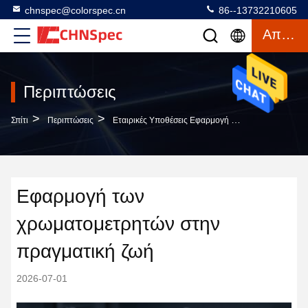
chnspec@colorspec.cn
86--13732210605
Απόσπασμα
Περιπτώσεις
>
>
Σπίτι
Περιπτώσεις
Εταιρικές Υποθέσεις Εφαρμογή Των Χρωματομετρητών Στην Πραγματική Ζωή
Εφαρμογή των
χρωματομετρητών στην
πραγματική ζωή
2026-07-01