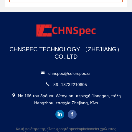
CHNSPEC TECHNOLOGY （ZHEJIANG）
CO.,LTD
chnspec@colorspec.cn
86--13732210605
Νο 166 του δρόμου Wenyuan, περιοχή Jianggan, πόλη
Hangzhou, επαρχία Zhejiang, Κίνα
Καλή ποιότητα της Κίνας φορητό spectrophotometer χρώματος