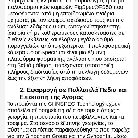
βιομηχανικής κλίμακας. Για παράδειγμα, η σειρά
πολυφασματικών καμερών FigSpec®FS50 που
μεταφέρονται από μη επανδρωμένα εναέρια
οχήματα, με τον ελαφρύ σχεδιασμό τους και την
ανάλυση εδάφους 0,5m, ανταγωνίστηκαν στην
ίδια σκηνή με καθιερωμένους κατασκευαστές σε
διεθνείς εκθέσεις και έλαβαν μεγάλο αριθμό
παραγγελιών από το εξωτερικό. Η πολυφασματική
κάμερα Color Spectrum είναι μια έξυπνη
πλατφόρμα φασματικής ανάλυσης που βασίζεται
στη βαθιά μάθηση, παρέχοντας υποστήριξη
πλήρους διαδικασίας από τη συλλογή δεδομένων
έως την έξυπνη λήψη αποφάσεων.
2. Εφαρμογή σε Πολλαπλά Πεδία και
Επέκταση της Αγοράς
Τα προϊόντα της CHNSPEC Technology έχουν
αποδείξει αξιοσημείωτη αξία σε τομείς όπως η
γεωργία, η προστασία του περιβάλλοντος και τα
τρόφιμα. Στο σενάριο έξυπνης γεωργίας, το
σύστημα επιτόπιας παρακολούθησης που παρείχε
για την Sinochem Group και την Syngenta, μέσω