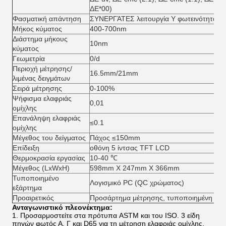
ΔE*00)
Φασματική απάντηση
ΣΥΝΕΡΓΆΤΕΣ λειτουργία Υ φωτεινότητας
Μήκος κύματος
400-700nm
Διάστημα μήκους
10nm
κύματος
Γεωμετρία
0/d
Περιοχή μέτρησης/
16.5mm/21mm
λιμένας δειγμάτων
Σειρά μέτρησης
0-100%
Ψήφισμα ελαφριάς
0,01
ομίχλης
Επανάληψη ελαφριάς
≤0.1
ομίχλης
Μέγεθος του δείγματος
Πάχος ≤150mm
Επίδειξη
οθόνη 5 ίντσας TFT LCD
Θερμοκρασία εργασίας
10-40 ℃
Μέγεθος (LxWxH)
598mm X 247mm X 366mm
Τυποποιημένο
Λογισμικό PC (QC χρώματος)
εξάρτημα
Προαιρετικός
Προσάρτημα μέτρησης, τυποποιημένη ταινί
Ανταγωνιστικό πλεονέκτημα:
1.
Προσαρμοστείτε στα πρότυπα ASTM και του ISO. 3 είδη
πηγών φωτός Α, Γ και D65 για τη μέτρηση ελαφριάς ομίχλης.