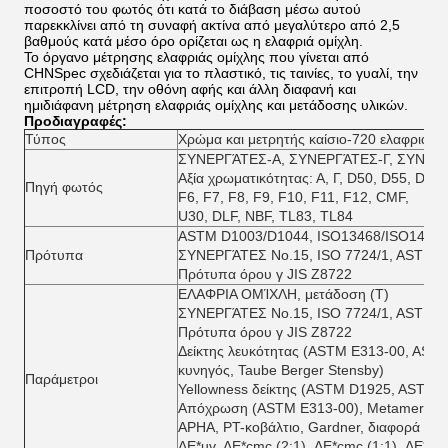
ποσοστό του φωτός ότι κατά το διάβαση μέσω αυτού
παρεκκλίνει από τη συναφή ακτίνα από μεγαλύτερο από 2,5
βαθμούς κατά μέσο όρο ορίζεται ως η ελαφριά ομίχλη.
Το όργανο μέτρησης ελαφριάς ομίχλης που γίνεται από
CHNSpec σχεδιάζεται για το πλαστικό, τις ταινίες, το γυαλί, την
επιτροπή LCD, την οθόνη αφής και άλλη διαφανή και
ημιδιάφανη μέτρηση ελαφριάς ομίχλης και μετάδοσης υλικών.
Προδιαγραφές:
Τύπος
Χρώμα και μετρητής καίσιο-720 ελαφριάς ο
ΣΥΝΕΡΓΆΤΕΣ-Α, ΣΥΝΕΡΓΆΤΕΣ-Γ, ΣΥΝΕΡ
Αξία χρωματικότητας: Α, Γ, D50, D55, D65,
Πηγή φωτός
F6, F7, F8, F9, F10, F11, F12, CMF,
U30, DLF, NBF, TL83, TL84
ASTM D1003/D1044, ISO13468/ISO1478
Πρότυπα
ΣΥΝΕΡΓΆΤΕΣ No.15, ISO 7724/1, ASTM E1
Πρότυπα όρου γ JIS Z8722
ΕΛΑΦΡΙΑ ΟΜΊΧΛΗ, μετάδοση (Τ)
ΣΥΝΕΡΓΆΤΕΣ No.15, ISO 7724/1, ASTM E1
Πρότυπα όρου γ JIS Z8722
Δείκτης λευκότητας (ASTM E313-00, ASTM
κυνηγός, Taube Berger Stensby)
Παράμετροι
Yellowness δείκτης (ASTM D1925, ASTM 
Απόχρωση (ASTM E313-00), Metamerism δ
APHA, PT-κοβάλτιο, Gardner, διαφορά χρ
ΔE*uv, ΔE*cmc (2:1), ΔE*cmc (1:1), ΔE*94,