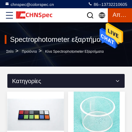
chnspec@colorspec.cn
86--13732210605
Απόσπασμα
Spectrophotometer εξαρτήματα
>
>
Σπίτι
Προϊόντα
Κίνα Spectrophotometer Εξαρτήματα
Κατηγορίες