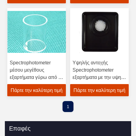
Spectrophotometer
Υψηλής αντοχής
μέσου μεγέθους
Spectrophotometer
εξαρτήματα γύρω από το
εξαρτήματα με την υψηλή
κύτταρο Eco χαλαζία
κάλυψη γυαλιού
Πάρτε την καλύτερη τιμή
Πάρτε την καλύτερη τιμή
φιλικό
μετάδοσης
1
Επαφές