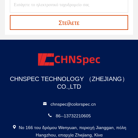
Στείλετε
CHNSPEC TECHNOLOGY （ZHEJIANG）
CO.,LTD
chnspec@colorspec.cn
86--13732210605
Νο 166 του δρόμου Wenyuan, περιοχή Jianggan, πόλη
Hangzhou, επαρχία Zhejiang, Κίνα