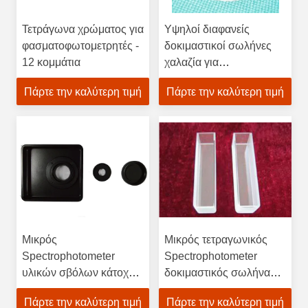
Τετράγωνα χρώματος για
Υψηλοί διαφανείς
φασματοφωτομετρητές -
δοκιμαστικοί σωλήνες
12 κομμάτια
χαλαζία για
Spectrophotometer,
Πάρτε την καλύτερη τιμή
Πάρτε την καλύτερη τιμή
Spectrophotometer
μεγάλη στρογγυλή
μορφή μερών
Μικρός
Μικρός τετραγωνικός
Spectrophotometer
Spectrophotometer
υλικών σβόλων κάτοχος
δοκιμαστικός σωλήνας
σκονών εξαρτημάτων
χαλαζία εξαρτημάτων για
Πάρτε την καλύτερη τιμή
Πάρτε την καλύτερη τιμή
ιδιαίτερα προστατευτικός
Tabletop Colorimeter