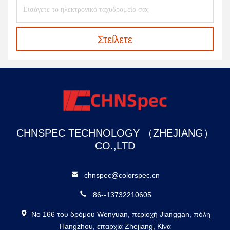
Στείλετε
CHNSPEC TECHNOLOGY （ZHEJIANG）
CO.,LTD
chnspec@colorspec.cn
86--13732210605
Νο 166 του δρόμου Wenyuan, περιοχή Jianggan, πόλη
Hangzhou, επαρχία Zhejiang, Κίνα