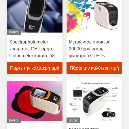
Βίντεο
Spectrophotometer
Μετρώντας συσκευή
χρώματος CE φορητό
20000 χρώματος
Colorimeter καίσιο -580
φωτισμού CLEDs
για το φθορισμού
αποθήκευση στοιχείων
Πάρτε την καλύτερη τιμή
Πάρτε την καλύτερη τιμή
λαμπτήρα
αποτελεσμάτων της
δοκιμής
Βίντεο
Βίντεο