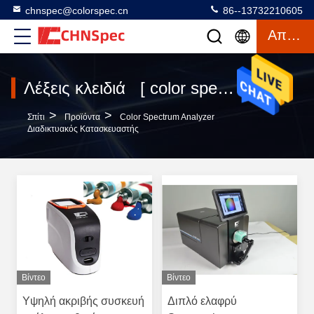
chnspec@colorspec.cn
86--13732210605
Απόσπασμα
Λέξεις κλειδιά [ color spectrum analyzer ] Αντιστοιχία 89 προϊόντα
>
>
Σπίτι
Προϊόντα
Color Spectrum Analyzer
Διαδικτυακός Κατασκευαστής
Βίντεο
Βίντεο
Υψηλή ακριβής συσκευή
Διπλό ελαφρύ