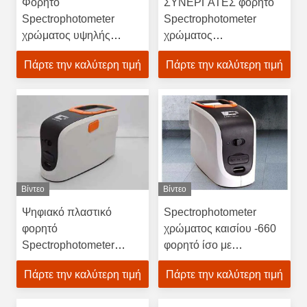
Φορητό
ΣΥΝΕΡΓΆΤΕΣ φορητό
Spectrophotometer
Spectrophotometer
χρώματος υψηλής
χρώματος
αποδοτικότητας για την
ΕΡΓΑΣΤΗΡΙΩΝ με το
Πάρτε την καλύτερη τιμή
Πάρτε την καλύτερη τιμή
πλαστική μέτρηση
μήκος κύματος
χρώματος HDPE στο
ανοιγμάτων 400-700nm
μπουκάλι
10mm
Βίντεο
Βίντεο
Ψηφιακό πλαστικό
Spectrophotometer
φορητό
χρώματος καισίου -660
Spectrophotometer
φορητό ίσο με
ελεγκτών χρώματος
Spectrophotometer
Πάρτε την καλύτερη τιμή
Πάρτε την καλύτερη τιμή
χρωμάτων για τη
ιεροτελεστίας Χ
μέτρηση χρώματος