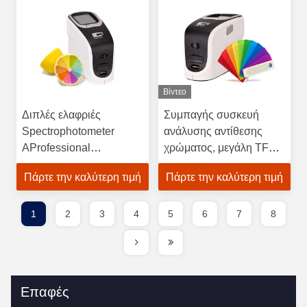
Βίντεο
Διπλές ελαφριές
Συμπαγής συσκευή
Spectrophotometer
ανάλυσης αντίθεσης
AProfessional
χρώματος, μεγάλη TFT
αισθητήρων πορειών
διαφοράς χρώματος
Πάρτε την καλύτερη τιμή
Πάρτε την καλύτερη τιμή
χρήσεις στη βιολογία,
οθόνη επίδειξης
γωνία παρατήρησης
μετρητών
2°/10° συσκευών
1
2
3
4
5
6
7
8
ανάλυσης χρώματος
εικόνας
Επαφές