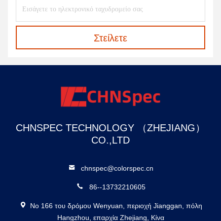
Στείλετε
CHNSPEC TECHNOLOGY （ZHEJIANG）
CO.,LTD
chnspec@colorspec.cn
86--13732210605
Νο 166 του δρόμου Wenyuan, περιοχή Jianggan, πόλη
Hangzhou, επαρχία Zhejiang, Κίνα