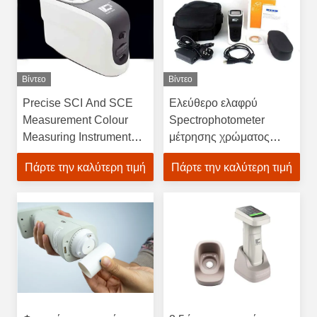
Βίντεο
Βίντεο
Precise SCI And SCE
Ελεύθερο ελαφρύ
Measurement Colour
Spectrophotometer
Measuring Instrument
μέτρησης χρώματος
With Free PC Software
λογισμικού PC με το
Πάρτε την καλύτερη τιμή
Πάρτε την καλύτερη τιμή
άνοιγμα δοκιμής 10mm