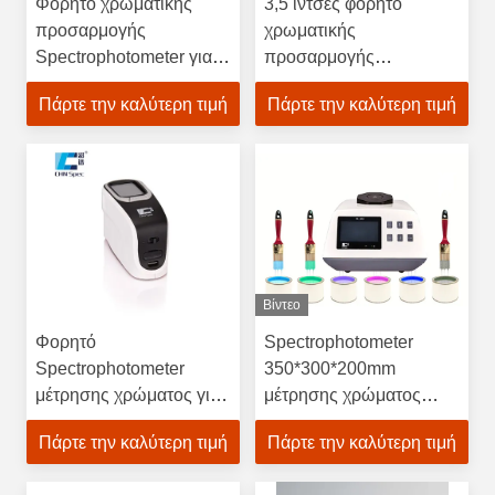
Φορητό χρωματικής
3,5 ίντσες φορητό
προσαρμογής
χρωματικής
Spectrophotometer για
προσαρμογής
την πλαστική
Spectrophotometer
Πάρτε την καλύτερη τιμή
Πάρτε την καλύτερη τιμή
χρωματίζοντας
οθόνης αφής για την
βιομηχανία με το
πλαστική χρωματίζοντας
ελεύθερο QC λογισμικό
βιομηχανία
Βίντεο
Φορητό
Spectrophotometer
Spectrophotometer
350*300*200mm
μέτρησης χρώματος για
μέτρησης χρώματος
τα χρώματα χρωματικής
πηγής φωτός CLEDs
Πάρτε την καλύτερη τιμή
Πάρτε την καλύτερη τιμή
προσαρμογής
μέγεθος