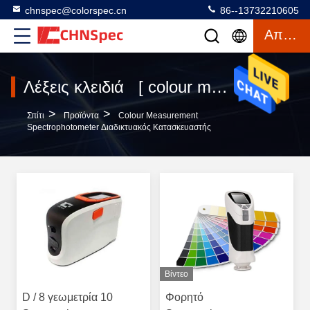
chnspec@colorspec.cn
86--13732210605
Απόσπασμα
Λέξεις κλειδιά [ colour measurement spectrophotometer ] Αντιστοιχία 120 προϊόντα
>
>
Σπίτι
Προϊόντα
Colour Measurement
Spectrophotometer Διαδικτυακός Κατασκευαστής
Βίντεο
D / 8 γεωμετρία 10
Φορητό