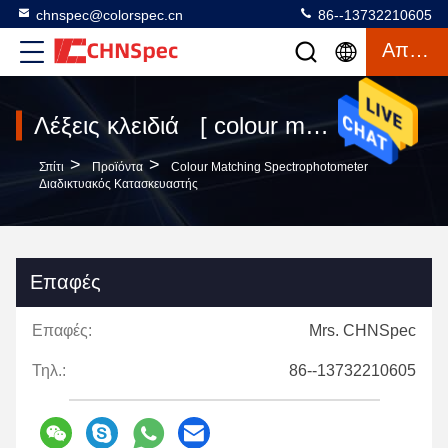
chnspec@colorspec.cn
86--13732210605
Απόσπασμα
Λέξεις κλειδιά [ colour matching spectrophotometer ] Αντιστοιχία 156 προϊόντα
>
>
Σπίτι
Προϊόντα
Colour Matching Spectrophotometer
Διαδικτυακός Κατασκευαστής
Επαφές
Επαφές:
Mrs. CHNSpec
Τηλ.:
86--13732210605