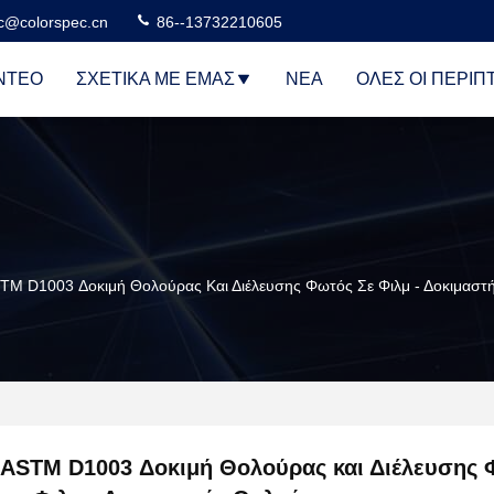
c@colorspec.cn
86--13732210605
ΝΤΕΟ
ΣΧΕΤΙΚΆ ΜΕ ΕΜΆΣ
ΝΈΑ
ΌΛΕΣ ΟΙ ΠΕΡΙΠ
TM D1003 Δοκιμή Θολούρας Και Διέλευσης Φωτός Σε Φιλμ - Δοκιμαστ
ASTM D1003 Δοκιμή Θολούρας και Διέλευσης 