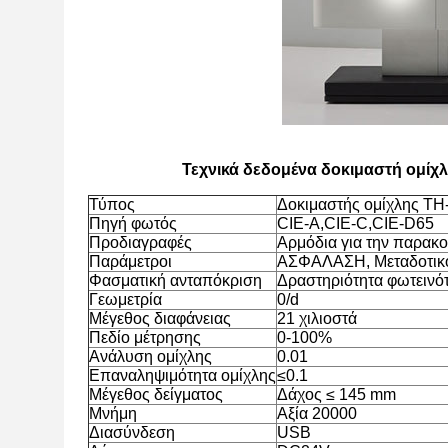
Τεχνικά δεδομένα δοκιμαστή ομίχλ
Τύπος
Δοκιμαστής ομίχλης TH
Πηγή φωτός
CIE-A,CIE-C,CIE-D65
Προδιαγραφές
Αρμόδια για την παρακ
Παράμετροι
ΑΣΦΑΛΑΣΗ, Μεταδοτικό
Φασματική ανταπόκριση
Δραστηριότητα φωτεινότ
Γεωμετρία
0/d
Μέγεθος διαφάνειας
21 χιλιοστά
Πεδίο μέτρησης
0-100%
Ανάλυση ομίχλης
0.01
Επαναληψιμότητα ομίχλης
≤0.1
Μέγεθος δείγματος
Δάχος ≤ 145 mm
Μνήμη
Αξία 20000
Διασύνδεση
USB