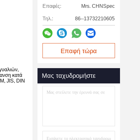
Επαφές:
Mrs. CHNSpec
Τηλ.:
86--13732210605
Επαφή τώρα
 γυαλιών,
Μας ταχυδρομήστε
μανση κατά
M, JIS, DIN