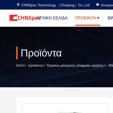
CHNSpec Technology （Zhejiang）Co.,Ltd
chnspe
ΑΡΧΙΚΉ ΣΕΛΊΔΑ
ΠΡΟΪΌΝΤΑ
ΒΊ
Προϊόντα
Σπίτι
>
προϊόντα
>
Όργανο μέτρησης ελαφριάς ομίχλης
>
AS