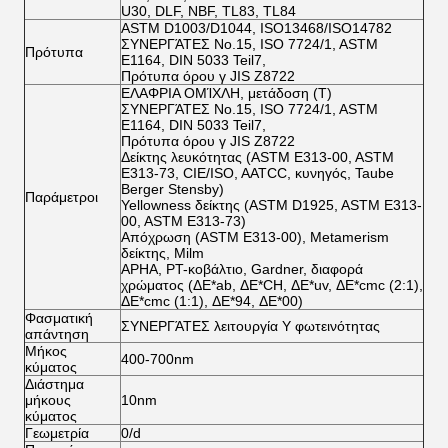
U30, DLF, NBF, TL83, TL84
ASTM D1003/D1044, ISO13468/ISO14782
ΣΥΝΕΡΓΆΤΕΣ No.15, ISO 7724/1, ASTM
Πρότυπα
E1164, DIN 5033 Teil7,
Πρότυπα όρου γ JIS Z8722
ΕΛΑΦΡΙΑ ΟΜΊΧΛΗ, μετάδοση (Τ)
ΣΥΝΕΡΓΆΤΕΣ No.15, ISO 7724/1, ASTM
E1164, DIN 5033 Teil7,
Πρότυπα όρου γ JIS Z8722
Δείκτης λευκότητας (ASTM E313-00, ASTM
E313-73, CIE/ISO, AATCC, κυνηγός, Taube
Berger Stensby)
Παράμετροι
Yellowness δείκτης (ASTM D1925, ASTM E313-
00, ASTM E313-73)
Απόχρωση (ASTM E313-00), Metamerism
δείκτης, Milm
APHA, PT-κοβάλτιο, Gardner, διαφορά
χρώματος (ΔE*ab, ΔE*CH, ΔE*uv, ΔE*cmc (2:1),
ΔE*cmc (1:1), ΔE*94, ΔE*00)
Φασματική
ΣΥΝΕΡΓΆΤΕΣ λειτουργία Υ φωτεινότητας
απάντηση
Μήκος
400-700nm
κύματος
Διάστημα
μήκους
10nm
κύματος
Γεωμετρία
0/d