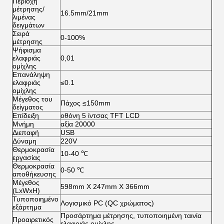
Περιοχή
μέτρησης/
16.5mm/21mm
λιμένας
δειγμάτων
Σειρά
0-100%
μέτρησης
Ψήφισμα
ελαφριάς
0,01
ομίχλης
Επανάληψη
ελαφριάς
≤0.1
ομίχλης
Μέγεθος του
Πάχος ≤150mm
δείγματος
Επίδειξη
οθόνη 5 ίντσας TFT LCD
Μνήμη
αξία 20000
Διεπαφή
USB
Δύναμη
220V
Θερμοκρασία
10-40 ℃
εργασίας
Θερμοκρασία
0-50 ℃
αποθήκευσης
Μέγεθος
598mm X 247mm X 366mm
(LxWxH)
Τυποποιημένο
Λογισμικό PC (QC χρώματος)
εξάρτημα
Προσάρτημα μέτρησης, τυποποιημένη ταινία
Προαιρετικός
ελαφριάς ομίχλης