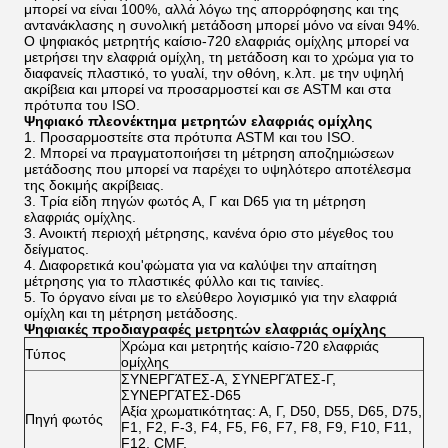
μπορεί να είναι 100%, αλλά λόγω της απορρόφησης και της
αντανάκλασης η συνολική μετάδοση μπορεί μόνο να είναι 94%.
Ο ψηφιακός μετρητής καίσιο-720 ελαφριάς ομίχλης μπορεί να
μετρήσει την ελαφριά ομίχλη, τη μετάδοση και το χρώμα για το
διαφανείς πλαστικό, το γυαλί, την οθόνη, κ.λπ. με την υψηλή
ακρίβεια και μπορεί να προσαρμοστεί και σε ASTM και στα
πρότυπα του ISO.
Ψηφιακό πλεονέκτημα μετρητών ελαφριάς ομίχλης
1. Προσαρμοστείτε στα πρότυπα ASTM και του ISO.
2. Μπορεί να πραγματοποιήσει τη μέτρηση αποζημιώσεων
μετάδοσης που μπορεί να παρέχει το υψηλότερο αποτέλεσμα
της δοκιμής ακρίβειας.
3. Τρία είδη πηγών φωτός Α, Γ και D65 για τη μέτρηση
ελαφριάς ομίχλης.
3. Ανοικτή περιοχή μέτρησης, κανένα όριο στο μέγεθος του
δείγματος.
4. Διαφορετικά κοu'φώματα για να καλύψει την απαίτηση
μέτρησης για το πλαστικές φύλλο και τις ταινίες.
5. Το όργανο είναι με το ελεύθερο λογισμικό για την ελαφριά
ομίχλη και τη μέτρηση μετάδοσης.
Ψηφιακές προδιαγραφές μετρητών ελαφριάς ομίχλης
Χρώμα και μετρητής καίσιο-720 ελαφριάς
Τύπος
ομίχλης
ΣΥΝΕΡΓΆΤΕΣ-Α, ΣΥΝΕΡΓΆΤΕΣ-Γ,
ΣΥΝΕΡΓΆΤΕΣ-D65
Αξία χρωματικότητας: Α, Γ, D50, D55, D65, D75,
Πηγή φωτός
F1, F2, F-3, F4, F5, F6, F7, F8, F9, F10, F11,
F12, CMF,