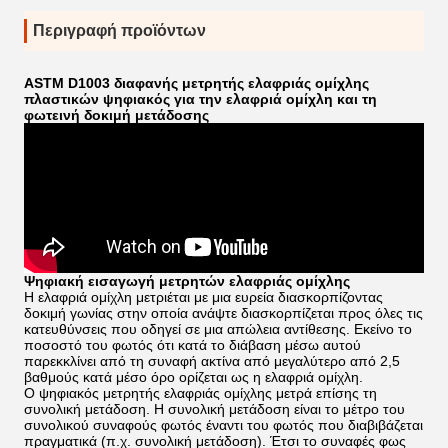
Περιγραφή προϊόντων
ASTM D1003 διαφανής μετρητής ελαφριάς ομίχλης
πλαστικών ψηφιακός για την ελαφριά ομίχλη και τη
φωτεινή δοκιμή μετάδοσης
Ψηφιακή εισαγωγή μετρητών ελαφριάς ομίχλης
Η ελαφριά ομίχλη μετριέται με μια ευρεία διασκορπίζοντας
δοκιμή γωνίας στην οποία ανάψτε διασκορπίζεται προς όλες τις
κατευθύνσεις που οδηγεί σε μια απώλεια αντίθεσης. Εκείνο το
ποσοστό του φωτός ότι κατά το διάβαση μέσω αυτού
παρεκκλίνει από τη συναφή ακτίνα από μεγαλύτερο από 2,5
βαθμούς κατά μέσο όρο ορίζεται ως η ελαφριά ομίχλη.
Ο ψηφιακός μετρητής ελαφριάς ομίχλης μετρά επίσης τη
συνολική μετάδοση. Η συνολική μετάδοση είναι το μέτρο του
συνολικού συναφούς φωτός έναντι του φωτός που διαβιβάζεται
πραγματικά (π.χ. συνολική μετάδοση). Έτσι το συναφές φως