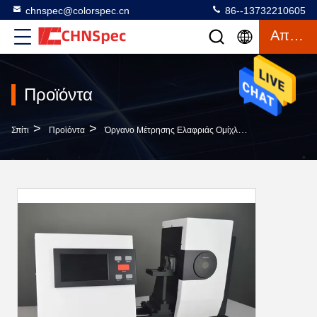
chnspec@colorspec.cn
86--13732210605
Απόσπασμα
Προϊόντα
>
>
>
Σπίτι
Προϊόντα
Όργανο Μέτρησης Ελαφριάς Ομίχλης
Ευρύ Όργανο