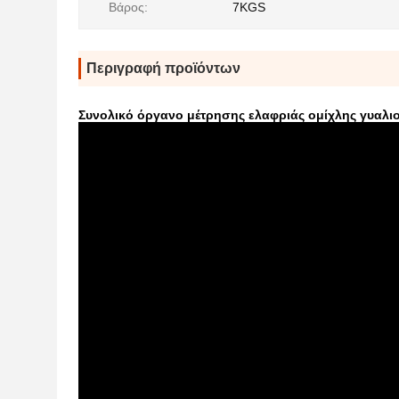
Βάρος:
7KGS
Περιγραφή προϊόντων
Συνολικό όργανο μέτρησης ελαφριάς ομίχλης γυαλι