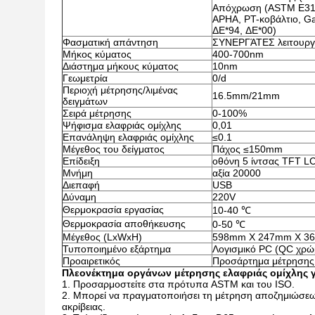
Απόχρωση (ASTM E313-
APHA, PT-κοβάλτιο, Ga
ΔE*94, ΔE*00)
Φασματική απάντηση
ΣΥΝΕΡΓΆΤΕΣ λειτουργί
Μήκος κύματος
400-700nm
Διάστημα μήκους κύματος
10nm
Γεωμετρία
0/d
Περιοχή μέτρησης/λιμένας
16.5mm/21mm
δειγμάτων
Σειρά μέτρησης
0-100%
Ψήφισμα ελαφριάς ομίχλης
0,01
Επανάληψη ελαφριάς ομίχλης
≤0.1
Μέγεθος του δείγματος
Πάχος ≤150mm
Επίδειξη
οθόνη 5 ίντσας TFT L
Μνήμη
αξία 20000
Διεπαφή
USB
Δύναμη
220V
Θερμοκρασία εργασίας
10-40 ℃
Θερμοκρασία αποθήκευσης
0-50 ℃
Μέγεθος (LxWxH)
598mm X 247mm X 3
Τυποποιημένο εξάρτημα
Λογισμικό PC (QC χρώ
Προαιρετικός
Προσάρτημα μέτρησης, 
Πλεονέκτημα οργάνων μέτρησης ελαφριάς ομίχλης 
1. Προσαρμοστείτε στα πρότυπα ASTM και του ISO.
2. Μπορεί να πραγματοποιήσει τη μέτρηση αποζημιώσεω
ακρίβειας.