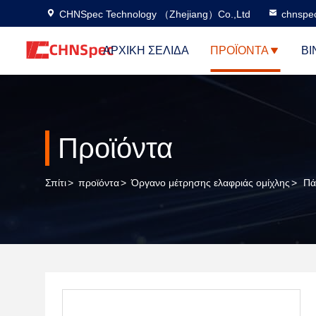
CHNSpec Technology （Zhejiang）Co.,Ltd
chnspe
ΑΡΧΙΚΉ ΣΕΛΊΔΑ
ΠΡΟΪΌΝΤΑ
ΒΊ
Προϊόντα
Σπίτι
>
προϊόντα
>
Όργανο μέτρησης ελαφριάς ομίχλης
>
Πά