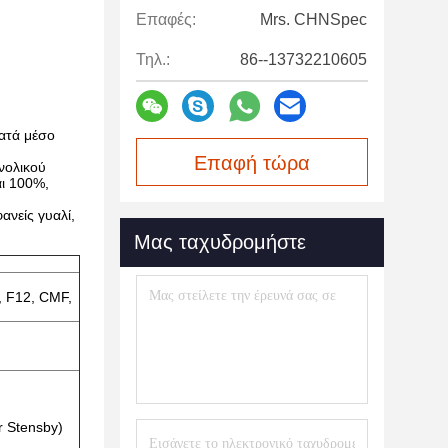
Επαφές:
Mrs. CHNSpec
Τηλ.:
86--13732210605
ατά μέσο
Επαφή τώρα
νολικού
αι 100%,
ανείς γυαλί,
Μας ταχυδρομήστε
1, F12, CMF,
r Stensby)