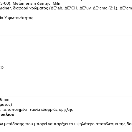
00), Metamerism δείκτης, Milm
rdner, διαφορά χρώματος (ΔE*ab, ΔE*CH, ΔE*uv, ΔE*cmc (2:1), ΔE*cmc
α Υ φωτεινότητας
CD
66mm
ματος)
τυποποιημένη ταινία ελαφριάς ομίχλης
γυαλιού
ν μετάδοσης που μπορεί να παρέχει το υψηλότερο αποτέλεσμα της δο