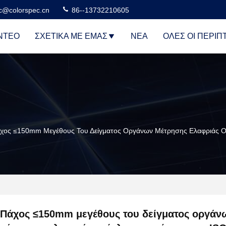
c@colorspec.cn
86--13732210605
ΝΤΕΟ
ΣΧΕΤΙΚΆ ΜΕ ΕΜΆΣ
ΝΈΑ
ΌΛΕΣ ΟΙ ΠΕΡΙΠ
χος ≤150mm Μεγέθους Του Δείγματος Οργάνων Μέτρησης Ελαφριάς 
Πάχος ≤150mm μεγέθους του δείγματος οργάν