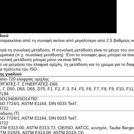
λιού
παρεκκλίνει από τη συναφή ακτίνα από μεγαλύτερο από 2,5 βαθμούς κ
τρά τη συνολική μετάδοση. Η συνολική μετάδοση είναι το μέτρο του συ
ματικά (π.χ. συνολική μετάδοση). Έτσι το συναφές φως μπορεί να είν
ολική μετάδοση μπορεί μόνο να είναι 94%.
να μετρήσει την ελαφριά ομίχλη, τη μετάδοση και το χρώμα για το διαφ
τα πρότυπα του ISO.
ης γυαλιού
ίσιο-720 ελαφριάς ομίχλης
ΡΓΆΤΕΣ-Γ, ΣΥΝΕΡΓΆΤΕΣ-D65
, Γ, D50, D55, D65, D75, F1, F2, F-3, F4, F5, F6, F7, F8, F9, F10, F1
 TL84
ISO13468/ISO14782
O 7724/1, ASTM E1164, DIN 5033 Teil7,
8722
άδοση (Τ)
O 7724/1, ASTM E1164, DIN 5033 Teil7,
8722
ASTM E313-00, ASTM E313-73, CIE/ISO, AATCC, κυνηγός, Taube Berge
ASTM D1925, ASTM E313-00, ASTM E313-73)