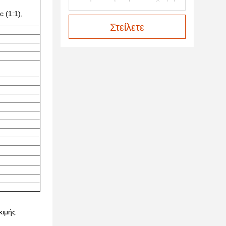
 (1:1),
Στείλετε
κιμής