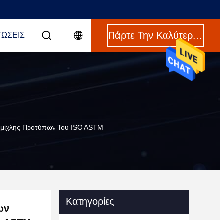
Πάρτε Την Καλύτερη Τιμή
ΤΏΣΕΙΣ
Ομίχλης Προτύπων Του ISO ASTM
Κατηγορίες
ων