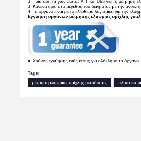
3. Τρία είδη πηγών φωτός Α, Γ και D65 για τη μέτρηση ελ
3. Κανένα όριο στο μέγεθος του δείγματος με την ανοικτ
4. Το όργανο είναι με το ελεύθερο λογισμικό για την ελαφ
Εγγύηση οργάνων μέτρησης ελαφριάς ομίχλης γυαλ
a.
Χρόνος εγγύησης ενός έτους για ολόκληρο το όργανο
Tags:
μέτρηση ελαφριάς ομίχλης μετάδοσης
πλαστικά μ