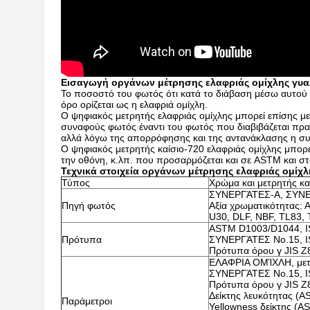
Εισαγωγή οργάνων μέτρησης ελαφριάς ομίχλης γυα
Το ποσοστό του φωτός ότι κατά το διάβαση μέσω αυτού 
όρο ορίζεται ως η ελαφριά ομίχλη.
Ο ψηφιακός μετρητής ελαφριάς ομίχλης μπορεί επίσης με
συναφούς φωτός έναντι του φωτός που διαβιβάζεται πραγ
αλλά λόγω της απορρόφησης και της αντανάκλασης η συν
Ο ψηφιακός μετρητής καίσιο-720 ελαφριάς ομίχλης μπορεί 
την οθόνη, κ.λπ. που προσαρμόζεται και σε ASTM και σ
Τεχνικά στοιχεία οργάνων μέτρησης ελαφριάς ομίχλ
Τύπος
Χρώμα και μετρητής κα
ΣΥΝΕΡΓΆΤΕΣ-Α, ΣΥΝΕ
Πηγή φωτός
Αξία χρωματικότητας: Α
U30, DLF, NBF, TL83,
ASTM D1003/D1044, 
Πρότυπα
ΣΥΝΕΡΓΆΤΕΣ No.15, IS
Πρότυπα όρου γ JIS Z
ΕΛΑΦΡΙΑ ΟΜΊΧΛΗ, μετ
ΣΥΝΕΡΓΆΤΕΣ No.15, IS
Πρότυπα όρου γ JIS Z
Δείκτης λευκότητας (
Παράμετροι
Yellowness δείκτης (