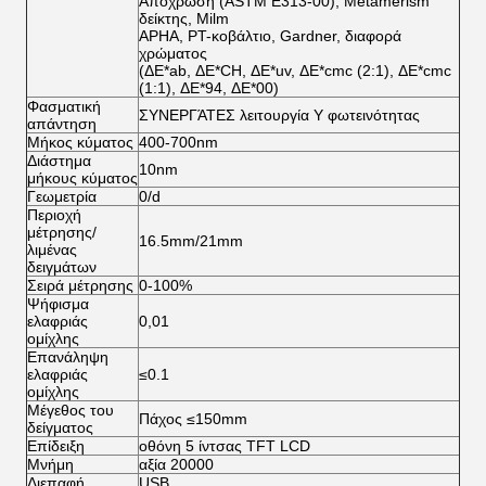
Απόχρωση (ASTM E313-00), Metamerism
δείκτης, Milm
APHA, PT-κοβάλτιο, Gardner, διαφορά
χρώματος
(ΔE*ab, ΔE*CH, ΔE*uv, ΔE*cmc (2:1), ΔE*cmc
(1:1), ΔE*94, ΔE*00)
Φασματική
ΣΥΝΕΡΓΆΤΕΣ λειτουργία Υ φωτεινότητας
απάντηση
Μήκος κύματος
400-700nm
Διάστημα
10nm
μήκους κύματος
Γεωμετρία
0/d
Περιοχή
μέτρησης/
16.5mm/21mm
λιμένας
δειγμάτων
Σειρά μέτρησης
0-100%
Ψήφισμα
ελαφριάς
0,01
ομίχλης
Επανάληψη
ελαφριάς
≤0.1
ομίχλης
Μέγεθος του
Πάχος ≤150mm
δείγματος
Επίδειξη
οθόνη 5 ίντσας TFT LCD
Μνήμη
αξία 20000
Διεπαφή
USB