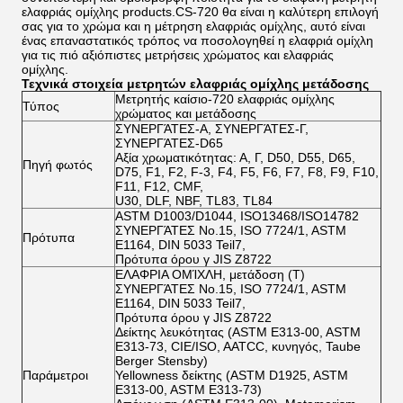
ελαφριάς ομίχλης products.CS-720 θα είναι η καλύτερη επιλογή
σας για το χρώμα και η μέτρηση ελαφριάς ομίχλης, αυτό είναι
ένας επαναστατικός τρόπος να ποσολογηθεί η ελαφριά ομίχλη
για τις πιό αξιόπιστες μετρήσεις χρώματος και ελαφριάς
ομίχλης.
Τεχνικά στοιχεία μετρητών ελαφριάς ομίχλης μετάδοσης
Μετρητής καίσιο-720 ελαφριάς ομίχλης
Τύπος
χρώματος και μετάδοσης
ΣΥΝΕΡΓΆΤΕΣ-Α, ΣΥΝΕΡΓΆΤΕΣ-Γ,
ΣΥΝΕΡΓΆΤΕΣ-D65
Αξία χρωματικότητας: Α, Γ, D50, D55, D65,
Πηγή φωτός
D75, F1, F2, F-3, F4, F5, F6, F7, F8, F9, F10,
F11, F12, CMF,
U30, DLF, NBF, TL83, TL84
ASTM D1003/D1044, ISO13468/ISO14782
ΣΥΝΕΡΓΆΤΕΣ No.15, ISO 7724/1, ASTM
Πρότυπα
E1164, DIN 5033 Teil7,
Πρότυπα όρου γ JIS Z8722
ΕΛΑΦΡΙΑ ΟΜΊΧΛΗ, μετάδοση (Τ)
ΣΥΝΕΡΓΆΤΕΣ No.15, ISO 7724/1, ASTM
E1164, DIN 5033 Teil7,
Πρότυπα όρου γ JIS Z8722
Δείκτης λευκότητας (ASTM E313-00, ASTM
E313-73, CIE/ISO, AATCC, κυνηγός, Taube
Berger Stensby)
Παράμετροι
Yellowness δείκτης (ASTM D1925, ASTM
E313-00, ASTM E313-73)