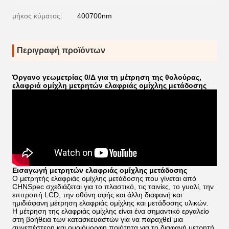
μήκος κύματος:
400700nm
Περιγραφή προϊόντων
Όργανο γεωμετρίας 0/Δ για τη μέτρηση της θολούρας,
ελαφριά ομίχλη μετρητών ελαφριάς ομίχλης μετάδοσης
Εισαγωγή μετρητών ελαφριάς ομίχλης μετάδοσης
Ο μετρητής ελαφριάς ομίχλης μετάδοσης που γίνεται από
CHNSpec σχεδιάζεται για το πλαστικό, τις ταινίες, το γυαλί, την
επιτροπή LCD, την οθόνη αφής και άλλη διαφανή και
ημιδιάφανη μέτρηση ελαφριάς ομίχλης και μετάδοσης υλικών.
Η μέτρηση της ελαφριάς ομίχλης είναι ένα σημαντικό εργαλείο
στη βοήθεια των κατασκευαστών για να παραχθεί μια
συνεπέστερη και ομοιόμορφη ποιότητα για το διαφανή μετρητή