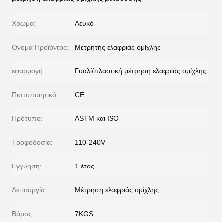
Χρώμα:
Λευκό
Όνομα Προϊόντος:
Μετρητής ελαφριάς ομίχλης
εφαρμογή:
Γυαλί/πλαστική μέτρηση ελαφριάς ομίχλης
Πιστοποιητικό:
CE
Πρότυπο:
ASTM και ISO
Τροφοδοσία:
110-240V
Εγγύηση:
1 έτος
Λειτουργία:
Μέτρηση ελαφριάς ομίχλης
Βάρος:
7KGS