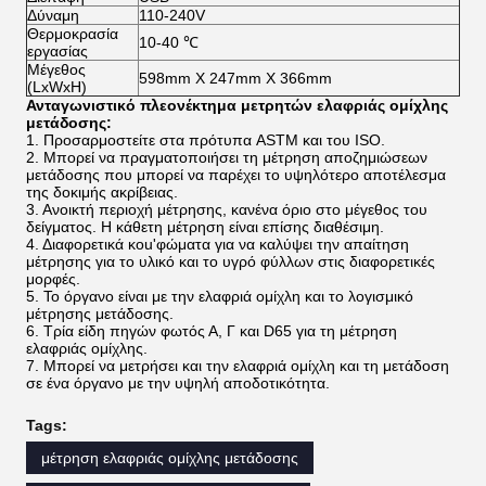
Δύναμη
110-240V
Θερμοκρασία
10-40 ℃
εργασίας
Μέγεθος
598mm X 247mm X 366mm
(LxWxH)
Ανταγωνιστικό πλεονέκτημα μετρητών ελαφριάς ομίχλης
μετάδοσης:
1. Προσαρμοστείτε στα πρότυπα ASTM και του ISO.
2. Μπορεί να πραγματοποιήσει τη μέτρηση αποζημιώσεων
μετάδοσης που μπορεί να παρέχει το υψηλότερο αποτέλεσμα
της δοκιμής ακρίβειας.
3. Ανοικτή περιοχή μέτρησης, κανένα όριο στο μέγεθος του
δείγματος. Η κάθετη μέτρηση είναι επίσης διαθέσιμη.
4. Διαφορετικά κοu'φώματα για να καλύψει την απαίτηση
μέτρησης για το υλικό και το υγρό φύλλων στις διαφορετικές
μορφές.
5. Το όργανο είναι με την ελαφριά ομίχλη και το λογισμικό
μέτρησης μετάδοσης.
6. Τρία είδη πηγών φωτός Α, Γ και D65 για τη μέτρηση
ελαφριάς ομίχλης.
7. Μπορεί να μετρήσει και την ελαφριά ομίχλη και τη μετάδοση
σε ένα όργανο με την υψηλή αποδοτικότητα.
Tags:
μέτρηση ελαφριάς ομίχλης μετάδοσης