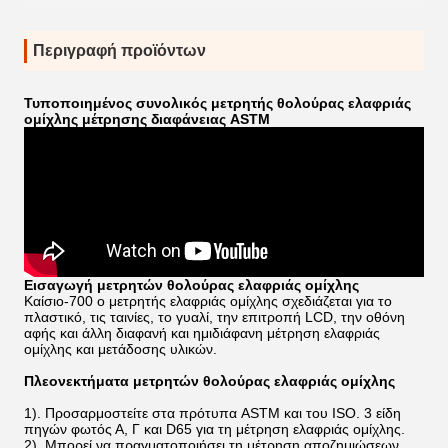
Περιγραφή προϊόντων
Τυποποιημένος συνολικός μετρητής θολούρας ελαφριάς
ομίχλης μέτρησης διαφάνειας ASTM
Εισαγωγή μετρητών θολούρας ελαφριάς ομίχλης
Καίσιο-700 ο μετρητής ελαφριάς ομίχλης σχεδιάζεται για το
πλαστικό, τις ταινίες, το γυαλί, την επιτροπή LCD, την οθόνη
αφής και άλλη διαφανή και ημιδιάφανη μέτρηση ελαφριάς
ομίχλης και μετάδοσης υλικών.
Πλεονεκτήματα μετρητών θολούρας ελαφριάς ομίχλης
1). Προσαρμοστείτε στα πρότυπα ASTM και του ISO. 3 είδη
πηγών φωτός Α, Γ και D65 για τη μέτρηση ελαφριάς ομίχλης.
2). Μπορεί να πραγματοποιήσει τη μέτρηση αποζημιώσεων