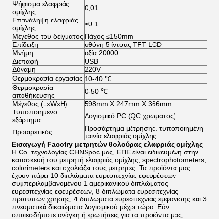
Ψήφισμα ελαφριάς
0,01
ομίχλης
Επανάληψη ελαφριάς
≤0.1
ομίχλης
Μέγεθος του δείγματος
Πάχος ≤150mm
Επίδειξη
οθόνη 5 ίντσας TFT LCD
Μνήμη
αξία 20000
Διεπαφή
USB
Δύναμη
220V
Θερμοκρασία εργασίας
10-40 ℃
Θερμοκρασία
0-50 ℃
αποθήκευσης
Μέγεθος (LxWxH)
598mm X 247mm X 366mm
Τυποποιημένο
Λογισμικό PC (QC χρώματος)
εξάρτημα
Προσάρτημα μέτρησης, τυποποιημένη
Προαιρετικός
ταινία ελαφριάς ομίχλης
Εισαγωγή Facotry μετρητών θολούρας ελαφριάς ομίχλης
Η Co. τεχνολογίας CHNSpec μας, ΕΠΕ είναι ειδικευμένη στην
κατασκευή του μετρητή ελαφριάς ομίχλης, spectrophotometers,
colorimeters και σχολιάζει τους μετρητές. Τα προϊόντα μας
έχουν πάρει 10 διπλώματα ευρεσιτεχνίας εφευρέσεων
συμπεριλαμβανομένου 1 αμερικανικού διπλώματος
ευρεσιτεχνίας εφευρέσεων, 8 διπλώματα ευρεσιτεχνίας
προτύπων χρήσης, 4 διπλώματα ευρεσιτεχνίας εμφάνισης και 3
πνευματικά δικαιώματα λογισμικού μέχρι τώρα. Εάν
οποιεσδήποτε ανάγκη ή ερωτήσεις για τα προϊόντα μας,