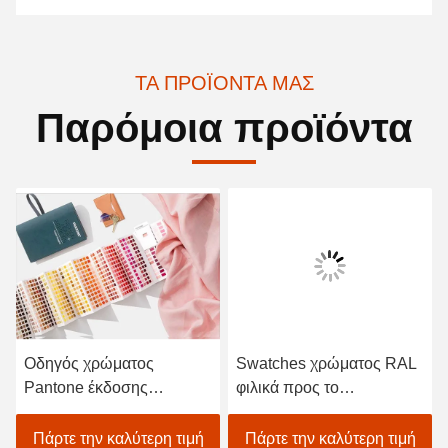
ΤΑ ΠΡΟΪΌΝΤΑ ΜΑΣ
Παρόμοια προϊόντα
Οδηγός χρώματος
Swatches χρώματος RAL
Pantone έκδοσης
φιλικά προς το
βαμβακιού, εύκολη
περιβάλλον υλικά τύπων
μεταφορά διαγραμμάτων
χρωμάτων
Πάρτε την καλύτερη τιμή
Πάρτε την καλύτερη τιμή