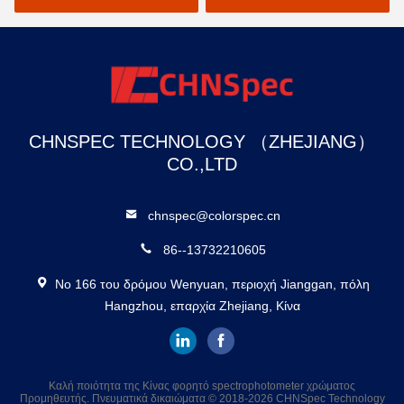
χρώματος Pantone
CHNSPEC TECHNOLOGY （ZHEJIANG）
CO.,LTD
chnspec@colorspec.cn
86--13732210605
Νο 166 του δρόμου Wenyuan, περιοχή Jianggan, πόλη
Hangzhou, επαρχία Zhejiang, Κίνα
Καλή ποιότητα της Κίνας φορητό spectrophotometer χρώματος
Προμηθευτής. Πνευματικά δικαιώματα © 2018-2026 CHNSpec Technology