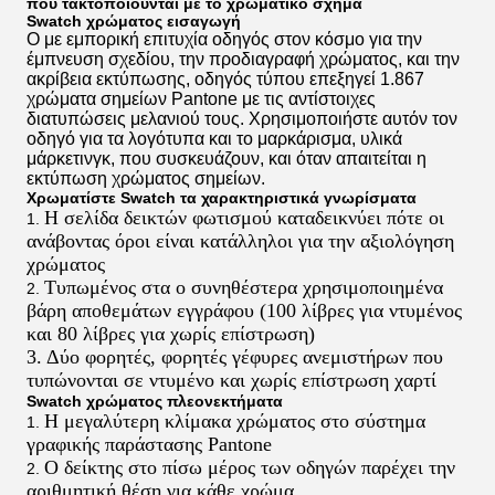
που τακτοποιούνται με το χρωματικό σχήμα
Swatch χρώματος
εισαγωγή
Ο με εμπορική επιτυχία οδηγός στον κόσμο για την
έμπνευση σχεδίου, την προδιαγραφή χρώματος, και την
ακρίβεια εκτύπωσης, οδηγός τύπου επεξηγεί 1.867
χρώματα σημείων Pantone με τις αντίστοιχες
διατυπώσεις μελανιού τους. Χρησιμοποιήστε αυτόν τον
οδηγό για τα λογότυπα και το μαρκάρισμα, υλικά
μάρκετινγκ, που συσκευάζουν, και όταν απαιτείται η
εκτύπωση χρώματος σημείων.
Χρωματίστε Swatch
τα χαρακτηριστικά γνωρίσματα
Η σελίδα δεικτών φωτισμού καταδεικνύει πότε οι
1.
ανάβοντας όροι είναι κατάλληλοι για την αξιολόγηση
χρώματος
Τυπωμένος στα ο συνηθέστερα χρησιμοποιημένα
2.
βάρη αποθεμάτων εγγράφου (100 λίβρες για ντυμένος
και 80 λίβρες για χωρίς επίστρωση)
3. Δύο φορητές, φορητές γέφυρες ανεμιστήρων που
τυπώνονται σε ντυμένο και χωρίς επίστρωση χαρτί
Swatch χρώματος
πλεονεκτήματα
Η μεγαλύτερη κλίμακα χρώματος στο σύστημα
1.
γραφικής παράστασης Pantone
Ο δείκτης στο πίσω μέρος των οδηγών παρέχει την
2.
αριθμητική θέση για κάθε χρώμα