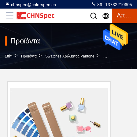
chnspec@colorspec.cn
86--13732210605
Απόσπασμα
Προϊόντα
>
>
>
Σπίτι
Προϊόντα
Swatches Χρώματος Pantone
Λεπτά Swatches Χρ