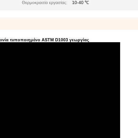
Θερμοκρασία εργασίας:
10-40 ℃
ταινία τυποποιημένο ASTM D1003 γεωργίας