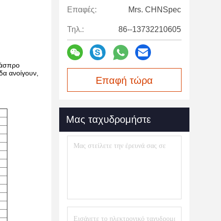
Επαφές:
Mrs. CHNSpec
Τηλ.:
86--13732210605
 άσπρο
δα ανοίγουν,
Επαφή τώρα
Μας ταχυδρομήστε