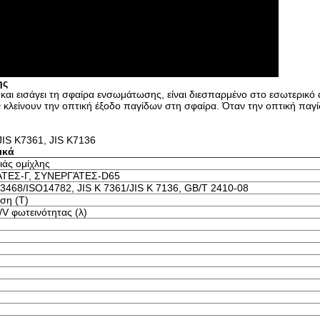
ης
και εισάγει τη σφαίρα ενσωμάτωσης, είναι διεσπαρμένο στο εσωτερικό
 κλείνουν την οπτική έξοδο παγίδων στη σφαίρα. Όταν την οπτική παγί
IS K7361, JIS K7136
ικά
ιάς ομίχλης
ΤΕΣ-Γ, ΣΥΝΕΡΓΆΤΕΣ-D65
468/ISO14782, JIS Κ 7361/JIS Κ 7136, GB/T 2410-08
ση (Τ)
V φωτεινότητας (λ)