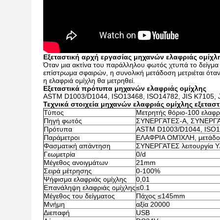
Εξεταστική αρχή εργασίας μηχανών ελαφριάς ομίχλ
Όταν μια ακτίνα του παράλληλου φωτός χτυπά το δείγμα 
επίστρωμα σφαιρών, η συνολική μετάδοση μετριέται όταν
η ελαφριά ομίχλη θα μετρηθεί.
Εξεταστικά πρότυπα μηχανών ελαφριάς ομίχλης
ASTM D1003/D1044, ISO13468, ISO14782, JIS K7105, J
Τεχνικά στοιχεία μηχανών ελαφριάς ομίχλης εξεταστ
Τύπος
Μετρητής θόριο-100 ελαφρ
Πηγή φωτός
ΣΥΝΕΡΓΆΤΕΣ-Α, ΣΥΝΕΡΓΆ
Πρότυπα
ASTM D1003/D1044, ISO13
Παράμετροι
ΕΛΑΦΡΙΑ ΟΜΊΧΛΗ, μετάδο
Φασματική απάντηση
ΣΥΝΕΡΓΆΤΕΣ λειτουργία Y/
Γεωμετρία
0/d
Μέγεθος ανοιγμάτων
21mm
Σειρά μέτρησης
0-100%
Ψήφισμα ελαφριάς ομίχλης
0,01
Επανάληψη ελαφριάς ομίχλης
≤0.1
Μέγεθος του δείγματος
Πάχος ≤145mm
Μνήμη
αξία 20000
Διεπαφή
USB