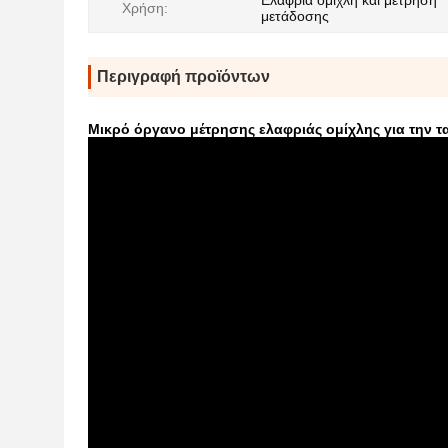
Ελαφριά ομίχλη και μέτρηση
Χρήση:
μετάδοσης
Περιγραφή προϊόντων
Μικρό όργανο μέτρησης ελαφριάς ομίχλης για την 