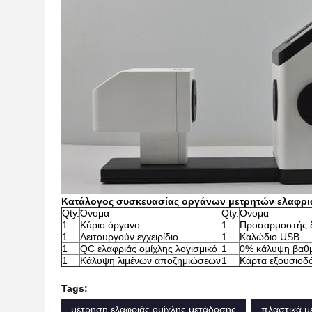
Κατάλογος συσκευασίας οργάνων μετρητών ελαφρι
Qty.
Όνομα
Qty.
Όνομα
1
Κύριο όργανο
1
Προσαρμοστής 
1
Λειτουργούν εγχειρίδιο
1
Καλώδιο USB
1
QC ελαφριάς ομίχλης λογισμικό
1
0% κάλυψη βαθ
1
Κάλυψη λιμένων αποζημιώσεων
1
Κάρτα εξουσιοδ
Tags:
μέτρηση ελαφριάς ομίχλης μετάδοσης
πλαστικά μ