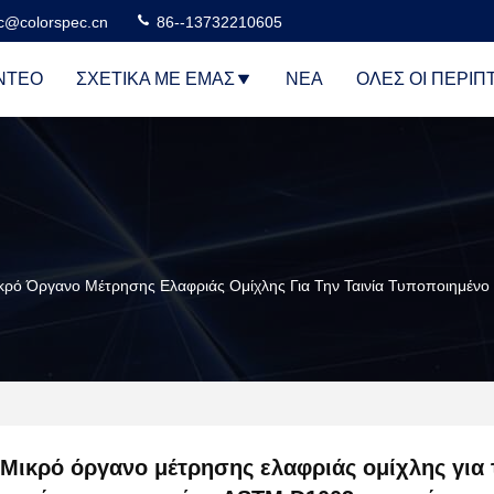
c@colorspec.cn
86--13732210605
ΝΤΕΟ
ΣΧΕΤΙΚΆ ΜΕ ΕΜΆΣ
ΝΈΑ
ΌΛΕΣ ΟΙ ΠΕΡΙΠ
κρό Όργανο Μέτρησης Ελαφριάς Ομίχλης Για Την Ταινία Τυποποιημέν
Μικρό όργανο μέτρησης ελαφριάς ομίχλης για 