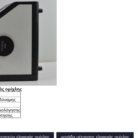
άς ομίχλης
δύναμης
μολόγησης
ότησης
ετρητών ελαφριάς ομίχλης
μονάδα μέτρησης ελαφριάς ομίχλης