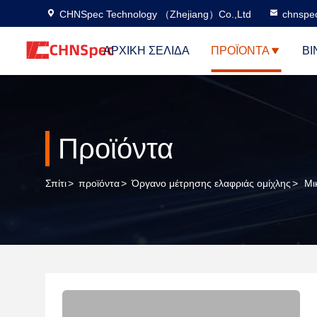
CHNSpec Technology （Zhejiang）Co.,Ltd
chnspe
ΑΡΧΙΚΉ ΣΕΛΊΔΑ
ΠΡΟΪΌΝΤΑ
ΒΊ
Προϊόντα
Σπίτι
>
προϊόντα
>
Όργανο μέτρησης ελαφριάς ομίχλης
>
Μι