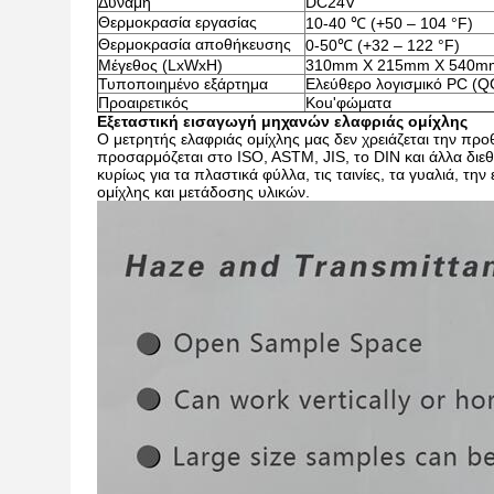
Δύναμη
DC24V
Θερμοκρασία εργασίας
10-40 ℃ (+50 – 104 °F)
Θερμοκρασία αποθήκευσης
0-50℃ (+32 – 122 °F)
Μέγεθος (LxWxH)
310mm X 215mm X 540m
Τυποποιημένο εξάρτημα
Ελεύθερο λογισμικό PC (QC
Προαιρετικός
Κοu'φώματα
Εξεταστική εισαγωγή μηχανών ελαφριάς ομίχλης
Ο μετρητής ελαφριάς ομίχλης μας δεν χρειάζεται την προ
προσαρμόζεται στο ISO, ASTM, JIS, το DIN και άλλα διε
κυρίως για τα πλαστικά φύλλα, τις ταινίες, τα γυαλιά, τ
ομίχλης και μετάδοσης υλικών.