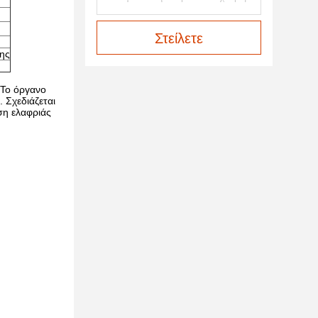
Στείλετε
λης
 Το όργανο
 Σχεδιάζεται
ηση ελαφριάς