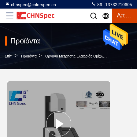
chnspec@colorspec.cn
86--13732210605
Απόσπασμα
Προϊόντα
>
>
>
Σπίτι
Προϊόντα
Όργανο Μέτρησης Ελαφριάς Ομίχλης
Μίνι Hazeme