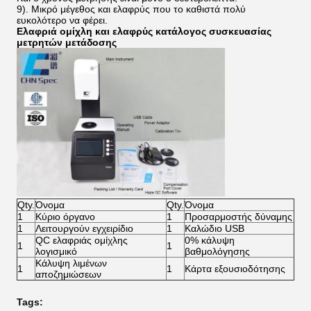
9). Μικρό μέγεθος και ελαφρύς που το καθιστά πολύ
ευκολότερο να φέρει.
Ελαφριά ομίχλη και ελαφρύς κατάλογος συσκευασίας
μετρητών μετάδοσης
Qty.
Όνομα
Qty.
Όνομα
1
Κύριο όργανο
1
Προσαρμοστής δύναμης
1
Λειτουργούν εγχειρίδιο
1
Καλώδιο USB
QC ελαφριάς ομίχλης
0% κάλυψη
1
1
λογισμικό
βαθμολόγησης
Κάλυψη λιμένων
1
1
Κάρτα εξουσιοδότησης
αποζημιώσεων
Tags: