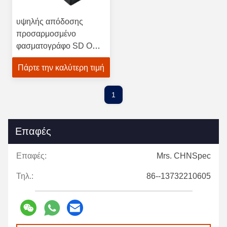
υψηλής απόδοσης
προσαρμοσμένο
φασματογράφο SD OCT
CP800-840C σειράς για
Πάρτε την καλύτερη τιμή
την έρευνα
1
Επαφές
Επαφές:
Mrs. CHNSpec
Τηλ.:
86--13732210605