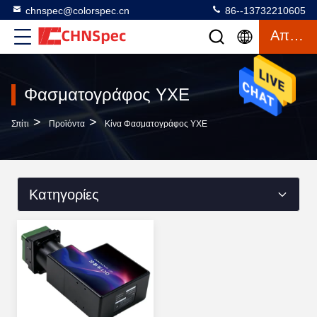
chnspec@colorspec.cn
86--13732210605
Απόσπασμα
Φασματογράφος ΥΧΕ
>
>
Σπίτι
Προϊόντα
Κίνα Φασματογράφος ΥΧΕ
Κατηγορίες