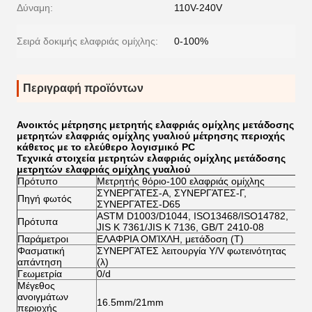
Δύναμη:
110V-240V
Σειρά δοκιμής ελαφριάς ομίχλης:
0-100%
Περιγραφή προϊόντων
Ανοικτός μέτρησης μετρητής ελαφριάς ομίχλης μετάδοσης
μετρητών ελαφριάς ομίχλης γυαλιού μέτρησης περιοχής
κάθετος με το ελεύθερο λογισμικό PC
Τεχνικά στοιχεία
μετρητών ελαφριάς ομίχλης μετάδοσης
μετρητών ελαφριάς ομίχλης γυαλιού
Πρότυπο
Μετρητής θόριο-100 ελαφριάς ομίχλης
ΣΥΝΕΡΓΆΤΕΣ-Α, ΣΥΝΕΡΓΆΤΕΣ-Γ,
Πηγή φωτός
ΣΥΝΕΡΓΆΤΕΣ-D65
ASTM D1003/D1044, ISO13468/ISO14782,
Πρότυπα
JIS Κ 7361/JIS Κ 7136, GB/T 2410-08
Παράμετροι
ΕΛΑΦΡΙΑ ΟΜΊΧΛΗ, μετάδοση (Τ)
Φασματική
ΣΥΝΕΡΓΆΤΕΣ λειτουργία Y/V φωτεινότητας
απάντηση
(λ)
Γεωμετρία
0/d
Μέγεθος
ανοιγμάτων
16.5mm/21mm
περιοχής