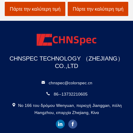
D1003
Πάρτε την καλύτερη τιμή
Πάρτε την καλύτερη τιμή
CHNSPEC TECHNOLOGY （ZHEJIANG）
CO.,LTD
chnspec@colorspec.cn
86--13732210605
Νο 166 του δρόμου Wenyuan, περιοχή Jianggan, πόλη
Hangzhou, επαρχία Zhejiang, Κίνα