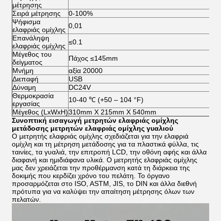
μέτρησης
Σειρά μέτρησης
0-100%
Ψήφισμα
0,01
ελαφριάς ομίχλης
Επανάληψη
≤0.1
ελαφριάς ομίχλης
Μέγεθος του
Πάχος ≤145mm
δείγματος
Μνήμη
αξία 20000
Διεπαφή
USB
Δύναμη
DC24V
Θερμοκρασία
10-40 ℃ (+50 – 104 °F)
εργασίας
Μέγεθος (LxWxH)
310mm X 215mm X 540mm
Συνοπτική εισαγωγή
μετρητών ελαφριάς ομίχλης
μετάδοσης μετρητών ελαφριάς ομίχλης γυαλιού
Ο μετρητής ελαφριάς ομίχλης σχεδιάζεται για την ελαφριά
ομίχλη και τη μέτρηση μετάδοσης για τα πλαστικά φύλλα, τις
ταινίες, τα γυαλιά, την επιτροπή LCD, την οθόνη αφής και άλλα
διαφανή και ημιδιάφανα υλικά. Ο μετρητής ελαφριάς ομίχλης
μας δεν χρειάζεται την προθέρμανση κατά τη διάρκεια της
δοκιμής που κερδίζει χρόνο του πελάτη. Το όργανο
προσαρμόζεται στο ISO, ASTM, JIS, το DIN και άλλα διεθνή
πρότυπα για να καλύψει την απαίτηση μέτρησης όλων των
πελατών.