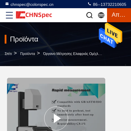
chnspec@colorspec.cn
86--13732210605
Απόσπασμα
Προϊόντα
>
>
>
Σπίτι
Προϊόντα
Όργανο Μέτρησης Ελαφριάς Ομίχλης
Ανοικτός Μέ