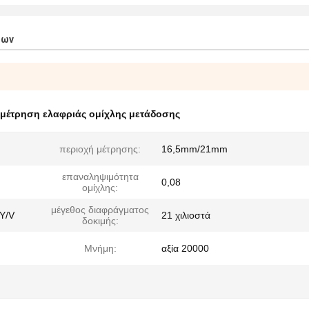
των
μέτρηση ελαφριάς ομίχλης μετάδοσης
περιοχή μέτρησης:
16,5mm/21mm
επαναληψιμότητα
0,08
ομίχλης:
μέγεθος διαφράγματος
 Y/V
21 χιλιοστά
δοκιμής:
Μνήμη:
αξία 20000