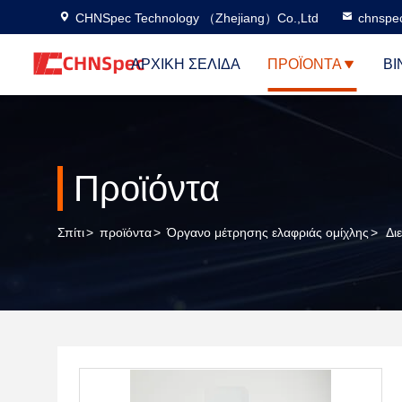
CHNSpec Technology （Zhejiang）Co.,Ltd
chnspe
ΑΡΧΙΚΉ ΣΕΛΊΔΑ
ΠΡΟΪΌΝΤΑ
ΒΊ
Προϊόντα
Σπίτι
>
προϊόντα
>
Όργανο μέτρησης ελαφριάς ομίχλης
>
Δι