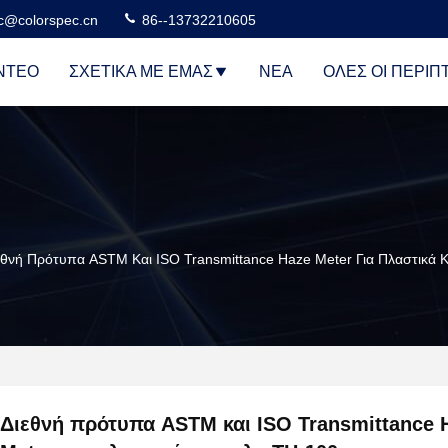
c@colorspec.cn
86--13732210605
ΝΤΕΟ
ΣΧΕΤΙΚΆ ΜΕ ΕΜΆΣ
ΝΈΑ
ΌΛΕΣ ΟΙ ΠΕΡΙΠ
εθνή Πρότυπα ASTM Και ISO Transmittance Haze Meter Για Πλαστικά Κ
Διεθνή πρότυπα ASTM και ISO Transmittance 