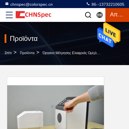
chnspec@colorspec.cn
86--13732210605
Απόσπασμα
Προϊόντα
>
>
>
Σπίτι
Προϊόντα
Όργανο Μέτρησης Ελαφριάς Ομίχλης
5 Οθόνης Με