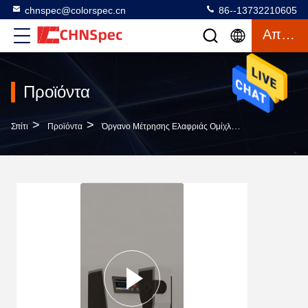
chnspec@colorspec.cn
86--13732210605
Απόσπασμα
Προϊόντα
>
>
>
Σπίτι
Προϊόντα
Όργανο Μέτρησης Ελαφριάς Ομίχλης
Όργανο Μέτρ