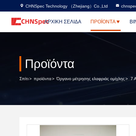
CHNSpec Technology （Zhejiang）Co.,Ltd
chnspe
ΑΡΧΙΚΉ ΣΕΛΊΔΑ
ΠΡΟΪΌΝΤΑ
ΒΊ
Προϊόντα
Σπίτι
>
προϊόντα
>
Όργανο μέτρησης ελαφριάς ομίχλης
>
7 