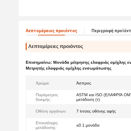
Λεπτομέρειες προιόντος
Περιγραφή προϊόν
Λεπτομέρειες προιόντος
Επισημαίνω:
Μονάδα μέτρησης ελαφριάς ομίχλης 
Μετρητής ελαφριάς ομίχλης ενσωμάτωσης
Χρώμα:
Άσπρος
Παράμετρος
ASTM και ISO (ΕΛΑΦΡΙΆ ΟΜ
δοκιμής:
μετάδοση (τ)
Οθόνη οργάνων:
7 ίντσες οθόνης αφής
Επανάληψη
≤0.1 μονάδα
μετάδοσης: