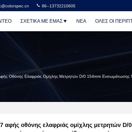
c@colorspec.cn
86--13732210605
ΝΤΕΟ
ΣΧΕΤΙΚΆ ΜΕ ΕΜΆΣ
ΝΈΑ
ΌΛΕΣ ΟΙ ΠΕΡΙΠ
Αφής Οθόνης Ελαφριάς Ομίχλης Μετρητών D/0 154mm Ενσωμάτωσης Ί
7 αφής οθόνης ελαφριάς ομίχλης μετρητών D/