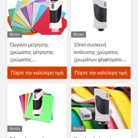
Βίντεο
Βίντεο
Όργανο μέτρησης
10nm συσκευή
χρώματος μέτρησης
ανάλυσης χρώματος
χρώματος
χρωμάτων ψηφίσματος
ΕΡΓΑΣΤΗΡΙΩΝ
φάσματος, φορητό
Πάρτε την καλύτερη τιμή
Πάρτε την καλύτερη τιμή
κυνηγών, Colorimeter
Colorimeter μεγάλο
εργαστηρίων κυνηγών
άνοιγμα 15mm
πηγή φωτός των
οδηγήσεων
Βίντεο
Βίντεο