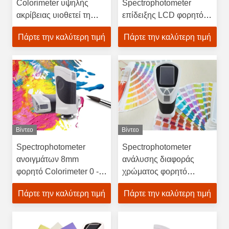
Colorimeter υψηλής
Spectrophotometer
ακρίβειας υιοθετεί τη
επίδειξης LCD φορητό
φασματική θεωρία
Colorimeter
Πάρτε την καλύτερη τιμή
Πάρτε την καλύτερη τιμή
εργασίας μέτρησης
77×86×210mm
μέτρησης χρώματος
μέγεθος
Βίντεο
Βίντεο
Spectrophotometer
Spectrophotometer
ανοιγμάτων 8mm
ανάλυσης διαφοράς
φορητό Colorimeter 0 -
χρώματος φορητό
200% που μετρά τη
Colorimeter σύστημα Δ/8
Πάρτε την καλύτερη τιμή
Πάρτε την καλύτερη τιμή
σειρά
φωτισμός