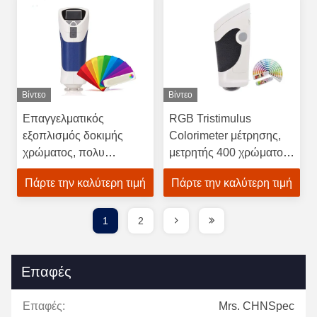
δοκιμής
Βίντεο
Βίντεο
Επαγγελματικός
RGB Tristimulus
εξοπλισμός δοκιμής
Colorimeter μέτρησης,
χρώματος, πολυ
μετρητής 400 χρώματος
Colorimeter παραμέτρου
εργαστηρίων - μήκος
Πάρτε την καλύτερη τιμή
Πάρτε την καλύτερη τιμή
εξέταση καμερών
κύματος 700nm
1
2
Επαφές
Επαφές:
Mrs. CHNSpec