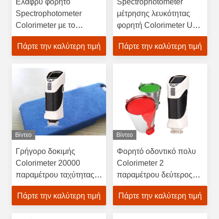
Ελαφρύ φορητό
Spectrophotometer
Spectrophotometer
μέτρησης λευκότητας
Colorimeter με το
φορητή Colorimeter USB
ελεύθερο QC χρώματος
2,0 διεπαφή
Πάρτε την καλύτερη τιμή
Πάρτε την καλύτερη τιμή
λογισμικό
Βίντεο
Βίντεο
Γρήγορο δοκιμής
Φορητό οδοντικό πολυ
Colorimeter 20000
Colorimeter 2
παραμέτρου ταχύτητας
παραμέτρου δεύτερος
πολυ αποθήκευση
χρόνος μέτρησης
Πάρτε την καλύτερη τιμή
Πάρτε την καλύτερη τιμή
στοιχείων
αποτελεσμάτων της