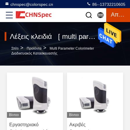
chnspec@colorspec.cn
86--13732210605
Απόσπασμα
Λέξεις κλειδιά [ multi parameter colorimeter ] Αντιστοιχία 20 προϊόντα
>
>
Σπίτι
Προϊόντα
Multi Parameter Colorimeter
Διαδικτυακός Κατασκευαστής
Βίντεο
Βίντεο
Εργαστηριακό
Ακριβές