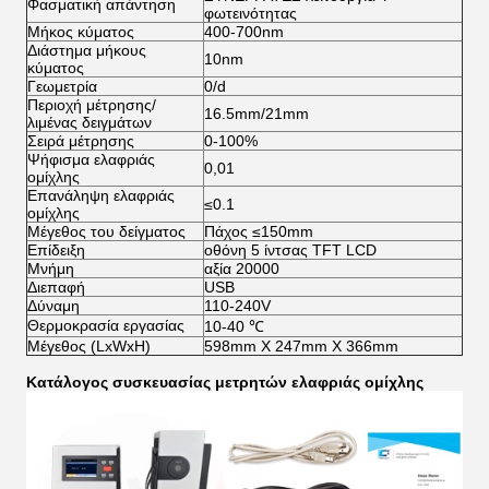
Φασματική απάντηση
φωτεινότητας
Μήκος κύματος
400-700nm
Διάστημα μήκους
10nm
κύματος
Γεωμετρία
0/d
Περιοχή μέτρησης/
16.5mm/21mm
λιμένας δειγμάτων
Σειρά μέτρησης
0-100%
Ψήφισμα ελαφριάς
0,01
ομίχλης
Επανάληψη ελαφριάς
≤0.1
ομίχλης
Μέγεθος του δείγματος
Πάχος ≤150mm
Επίδειξη
οθόνη 5 ίντσας TFT LCD
Μνήμη
αξία 20000
Διεπαφή
USB
Δύναμη
110-240V
Θερμοκρασία εργασίας
10-40 ℃
Μέγεθος (LxWxH)
598mm X 247mm X 366mm
Κατάλογος συσκευασίας
μετρητών ελαφριάς ομίχλης