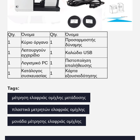
Qty.
Όνομα
Qty.
Όνομα
Προσαρμοστής
1
Κύριο όργανο
1
δύναμης
Λειτουργούν
1
1
Καλώδιο USB
εγχειρίδιο
Πιστοποίηση
1
Λογισμικό PC
1
επαλήθευσης
Κατάλογος
Κάρτα
1
1
συσκευασίας
εξουσιοδότησης
Tags:
μέτρηση ελαφριάς ομίχλης μετάδοσης
πλαστικά μετρητών ελαφριάς ομίχλης
μονάδα μέτρησης ελαφριάς ομίχλης