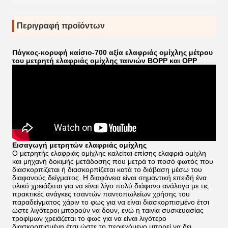
Περιγραφή προϊόντων
Πάγκος-κορυφή καίσιο-700 αξία ελαφριάς ομίχλης μέτρου
του μετρητή ελαφριάς ομίχλης ταινιών BOPP και OPP
Εισαγωγή μετρητών ελαφριάς ομίχλης
Ο μετρητής ελαφριάς ομίχλης καλείται επίσης ελαφριά ομίχλη
και μηχανή δοκιμής μετάδοσης που μετρά το ποσό φωτός που
διασκορπίζεται ή διασκορπίζεται κατά το διάβαση μέσω του
διαφανούς δείγματος. Η διαφάνεια είναι σημαντική επειδή ένα
υλικό χρειάζεται για να είναι λίγο πολύ διάφανο ανάλογα με τις
πρακτικές ανάγκες τσαντών παντοπωλείων χρήσης του
παραδείγματος χάριν το φως για να είναι διασκορπισμένο έτσι
ώστε λιγότεροι μπορούν να δουν, ενώ η ταινία συσκευασίας
τροφίμων χρειάζεται το φως για να είναι λιγότερο
διασκορπισμένη έτσι ώστε το περιεχόμενο μπορεί να δει