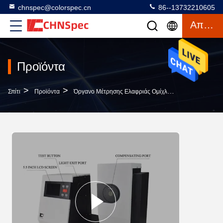
chnspec@colorspec.cn
86--13732210605
Απόσπασμα
Προϊόντα
>
>
>
Σπίτι
Προϊόντα
Όργανο Μέτρησης Ελαφριάς Ομίχλης
Ψηφιακός Με