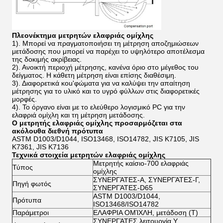
Πλεονέκτημα μετρητών ελαφριάς ομίχλης
1). Μπορεί να πραγματοποιήσει τη μέτρηση αποζημιώσεων
μετάδοσης που μπορεί να παρέχει το υψηλότερο αποτέλεσμα
της δοκιμής ακρίβειας.
2). Ανοικτή περιοχή μέτρησης, κανένα όριο στο μέγεθος του
δείγματος. Η κάθετη μέτρηση είναι επίσης διαθέσιμη.
3). Διαφορετικά κοu'φώματα για να καλύψει την απαίτηση
μέτρησης για το υλικό και το υγρό φύλλων στις διαφορετικές
μορφές.
4). Το όργανο είναι με το ελεύθερο λογισμικό PC για την
ελαφριά ομίχλη και τη μέτρηση μετάδοσης.
Ο μετρητής ελαφριάς ομίχλης προσαρμόζεται στα
ακόλουθα διεθνή πρότυπα
ASTM D1003/D1044, ISO13468, ISO14782, JIS K7105, JIS
K7361, JIS K7136
Τεχνικά στοιχεία
μετρητών ελαφριάς ομίχλης
Μετρητής καίσιο-700 ελαφριάς
Τύπος
ομίχλης
ΣΥΝΕΡΓΆΤΕΣ-Α, ΣΥΝΕΡΓΆΤΕΣ-Γ,
Πηγή φωτός
ΣΥΝΕΡΓΆΤΕΣ-D65
ASTM D1003/D1044,
Πρότυπα
ISO13468/ISO14782
Παράμετροι
ΕΛΑΦΡΙΑ ΟΜΊΧΛΗ, μετάδοση (Τ)
ΣΥΝΕΡΓΆΤΕΣ λειτουργία Υ