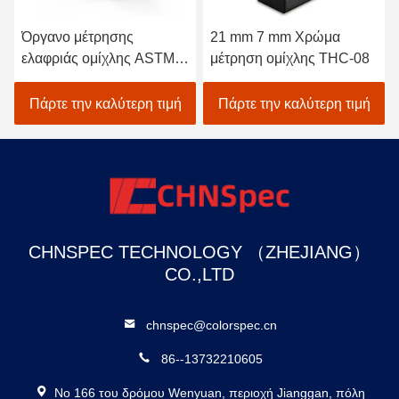
Όργανο μέτρησης
21 mm 7 mm Χρώμα
ελαφριάς ομίχλης ASTM
μέτρηση ομίχλης THC-08
D1003
Πάρτε την καλύτερη τιμή
Πάρτε την καλύτερη τιμή
CHNSPEC TECHNOLOGY （ZHEJIANG）
CO.,LTD
chnspec@colorspec.cn
86--13732210605
Νο 166 του δρόμου Wenyuan, περιοχή Jianggan, πόλη