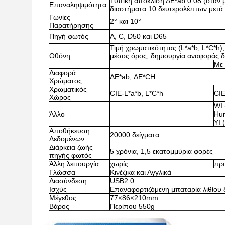
Τυπική απόκλιση ΔE*ab 0.08 (όταν 
Επαναληψιμότητα
διαστήματα 10 δευτερολέπτων μετά
Γωνίες
2° και 10°
Παρατήρησης
Πηγή φωτός
A, C, D50 και D65
Τιμή χρωματικότητας (L*a*b, L*C*h),
Οθόνη
μέσος όρος, δημιουργία αναφοράς δ
Με 
Διαφορά
ΔE*ab, ΔE*CH
Χρώματος
Χρωματικός
CIE-L*a*b, L*C*h
CIE
Χώρος
WI 
Άλλο
Hun
YI
Αποθήκευση
20000 δείγματα
Δεδομένων
Διάρκεια ζωής
5 χρόνια, 1,5 εκατομμύρια φορές
πηγής φωτός
Άλλη λειτουργία
χωρίς
προ
Γλώσσα
Κινέζικα και Αγγλικά
Διασύνδεση
USB2.0
Ισχύς
Επαναφορτιζόμενη μπαταρία λιθίο
Μέγεθος
77×86×210mm
Βάρος
Περίπου 550g