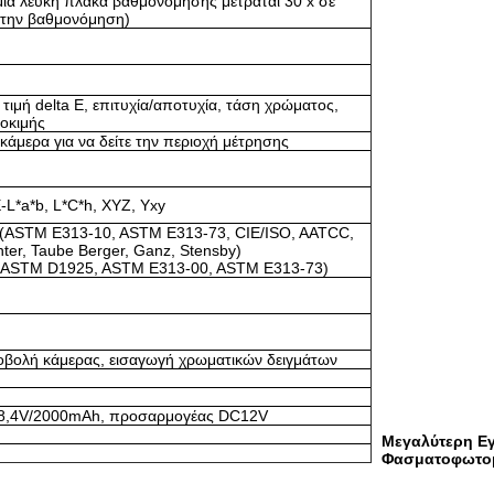
μια λευκή πλάκα βαθμονόμησης μετράται 30 x σε
 την βαθμονόμηση)
 τιμή delta E, επιτυχία/αποτυχία, τάση χρώματος,
οκιμής
κάμερα για να δείτε την περιοχή μέτρησης
-L*a*b, L*C*h, XYZ, Yxy
(ASTM E313-10, ASTM E313-73, CIE/ISO, AATCC,
ter, Taube Berger, Ganz, Stensby)
 (ASTM D1925, ASTM E313-00, ASTM E313-73)
βολή κάμερας, εισαγωγή χρωματικών δειγμάτων
υ 8,4V/2000mAh, προσαρμογέας DC12V
Μεγαλύτερη Ε
Φασματοφωτο