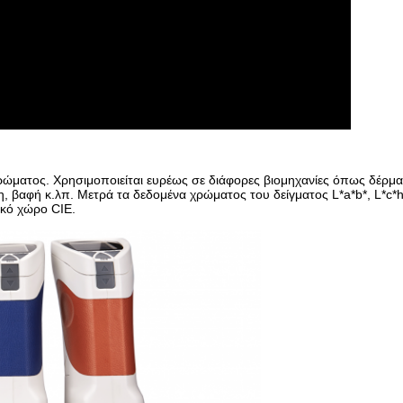
ώματος. Χρησιμοποιείται ευρέως σε διάφορες βιομηχανίες όπως δέρμα,
 βαφή κ.λπ. Μετρά τα δεδομένα χρώματος του δείγματος L*a*b*, L*c*h
κό χώρο CIE.