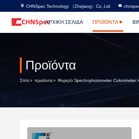
CHNSpec Technology （Zhejiang）Co.,Ltd
chnspe
ΑΡΧΙΚΉ ΣΕΛΊΔΑ
ΠΡΟΪΌΝΤΑ
ΒΊ
Προϊόντα
Σπίτι
>
προϊόντα
>
Φορητό Spectrophotometer Colorimeter