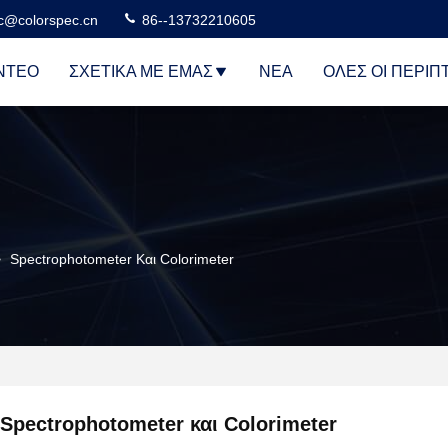
c@colorspec.cn
86--13732210605
ΝΤΕΟ
ΣΧΕΤΙΚΆ ΜΕ ΕΜΆΣ
ΝΈΑ
ΌΛΕΣ ΟΙ ΠΕΡΙΠ
>
Spectrophotometer Και Colorimeter
Spectrophotometer και Colorimeter