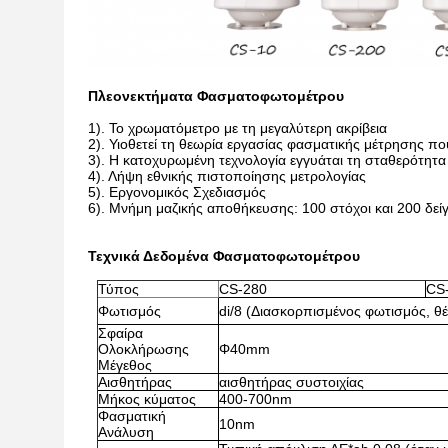
Πλεονεκτήματα Φασματοφωτομέτρου
1). Το χρωματόμετρο με τη μεγαλύτερη ακρίβεια
2). Υιοθετεί τη θεωρία εργασίας φασματικής μέτρησης πο
3). Η κατοχυρωμένη τεχνολογία εγγυάται τη σταθερότητα
4). Λήψη εθνικής πιστοποίησης μετρολογίας
5). Εργονομικός Σχεδιασμός
6). Μνήμη μαζικής αποθήκευσης: 100 στόχοι και 200 δεί
Τεχνικά Δεδομένα Φασματοφωτομέτρου
Τύπος
CS-280
CS
Φωτισμός
di/8 (Διασκορπισμένος φωτισμός, θ
Σφαίρα
Ολοκλήρωσης
Φ40mm
Μέγεθος
Αισθητήρας
αισθητήρας συστοιχίας
Μήκος κύματος
400-700nm
Φασματική
10nm
Ανάλυση