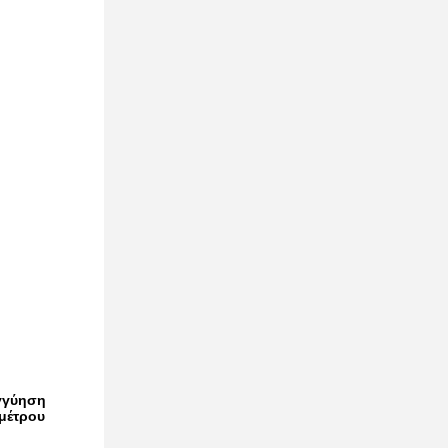
γγύηση
μέτρου