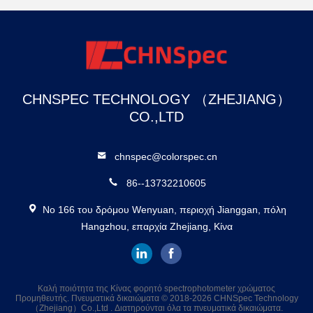
CHNSPEC TECHNOLOGY （ZHEJIANG）
CO.,LTD
chnspec@colorspec.cn
86--13732210605
Νο 166 του δρόμου Wenyuan, περιοχή Jianggan, πόλη
Hangzhou, επαρχία Zhejiang, Κίνα
Καλή ποιότητα της Κίνας φορητό spectrophotometer χρώματος
Προμηθευτής. Πνευματικά δικαιώματα © 2018-2026 CHNSpec Technology
（Zhejiang）Co.,Ltd . Διατηρούνται όλα τα πνευματικά δικαιώματα.