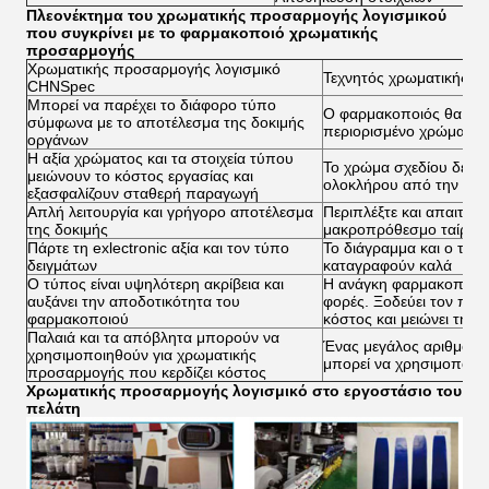
Πλεονέκτημα του χρωματικής προσαρμογής λογισμικού
που συγκρίνει με το φαρμακοποιό χρωματικής
προσαρμογής
Χρωματικής προσαρμογής λογισμικό
Τεχνητός χρωματικής 
CHNSpec
Μπορεί να παρέχει το διάφορο τύπο
Ο φαρμακοποιός θα μπο
σύμφωνα με το αποτέλεσμα της δοκιμής
περιορισμένο χρώμα σχ
οργάνων
Η αξία χρώματος και τα στοιχεία τύπου
Το χρώμα σχεδίου δεν εί
μειώνουν το κόστος εργασίας και
ολοκλήρου από την εμπ
εξασφαλίζουν σταθερή παραγωγή
Απλή λειτουργία και γρήγορο αποτέλεσμα
Περιπλέξτε και απαιτεί 
της δοκιμής
μακροπρόθεσμο ταίρια
Πάρτε τη exlectronic αξία και τον τύπο
Το διάγραμμα και ο τύ
δειγμάτων
καταγραφούν καλά
Ο τύπος είναι υψηλότερη ακρίβεια και
Η ανάγκη φαρμακοποιών 
αυξάνει την αποδοτικότητα του
φορές. Ξοδεύει τον πιό 
φαρμακοποιού
κόστος και μειώνει την
Παλαιά και τα απόβλητα μπορούν να
Ένας μεγάλος αριθμός 
χρησιμοποιηθούν για χρωματικής
μπορεί να χρησιμοποιη
προσαρμογής που κερδίζει κόστος
Χρωματικής προσαρμογής λογισμικό στο εργοστάσιο του
πελάτη