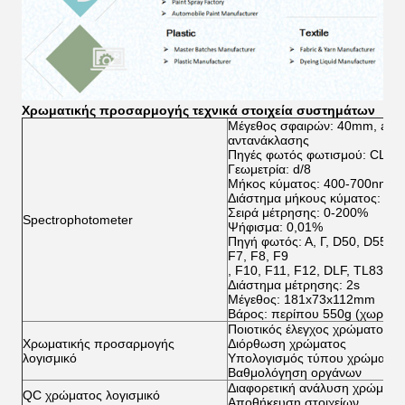
Χρωματικής προσαρμογής τεχνικά στοιχεία συστημάτων
Μέγεθος σφαιρών: 40mm, alva
αντανάκλασης
Πηγές φωτός φωτισμού: CLED
Γεωμετρία: d/8
Μήκος κύματος: 400-700nm
Διάστημα μήκους κύματος: 10
Σειρά μέτρησης: 0-200%
Spectrophotometer
Ψήφισμα: 0,01%
Πηγή φωτός: Α, Γ, D50, D55, D6
F7, F8, F9
, F10, F11, F12, DLF, TL83, 
Διάστημα μέτρησης: 2s
Μέγεθος: 181x73x112mm
Βάρος: περίπου 550g (χωρίς μ
Ποιοτικός έλεγχος χρώματος
Χρωματικής προσαρμογής
Διόρθωση χρώματος
λογισμικό
Υπολογισμός τύπου χρώματος
Βαθμολόγηση οργάνων
Διαφορετική ανάλυση χρώματο
QC χρώματος λογισμικό
Αποθήκευση στοιχείων