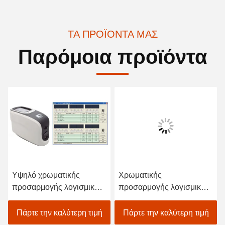
ΤΑ ΠΡΟΪΌΝΤΑ ΜΑΣ
Παρόμοια προϊόντα
Υψηλό χρωματικής
Χρωματικής
προσαρμογής λογισμικό
προσαρμογής λογισμικό
ακρίβειας που παίρνει τις
μελανιού εκτύπωσης με
ηλεκτρονικές τιμές
Spectrophotometer για τη
Πάρτε την καλύτερη τιμή
Πάρτε την καλύτερη τιμή
δειγμάτων
συνταγή χρώματος