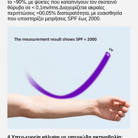
το ~90%, με ψύκτες που καταπνίγουν τον σκοτεινό
θόρυβο σε < 0,1mv/rms.Διαχειρίζεται ακραίες
περιπτώσεις <00,05% διαπερατότητα, με ευαισθησία
που υποστηρίζει μετρήσεις SPF έως 2000.
4.Υπερ-ευρεία κάλυψη με υπεριώδη ακτινοβολία: