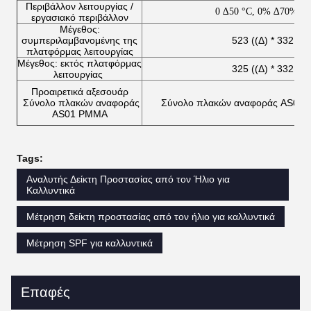
Περιβάλλον λειτουργίας /
0 ∆50 °C, 0% ∆70% RH
εργασιακό περιβάλλον
Μέγεθος:
συμπεριλαμβανομένης της
523 ((Δ) * 332 ((
πλατφόρμας λειτουργίας
Μέγεθος: εκτός πλατφόρμας
325 ((Δ) * 332 ((
λειτουργίας
Προαιρετικά αξεσουάρ
Σύνολο πλακών αναφοράς
Σύνολο πλακών αναφοράς AS01
AS01 PMMA
Tags:
Αναλυτής Δείκτη Προστασίας από τον Ήλιο για
Καλλυντικά
Μέτρηση δείκτη προστασίας από τον ήλιο για καλλυντικά
Μέτρηση SPF για καλλυντικά
Επαφές