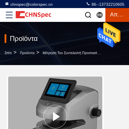
chnspec@colorspec.cn
86--13732210605
Απόσπασμα
Προϊόντα
>
>
>
Σπίτι
Προϊόντα
Μέτρηση Του Συντελεστή Προστασίας Από Τον Ήλιο