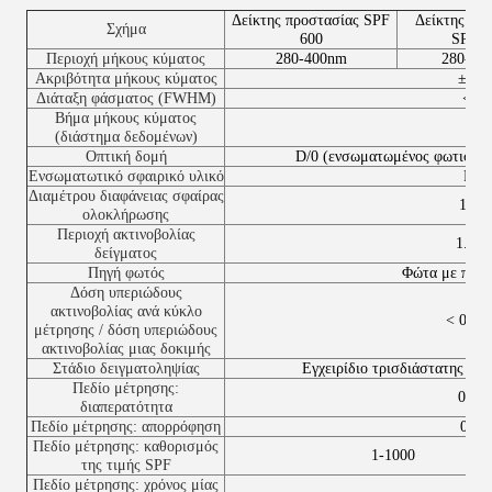
Δείκτης προστασίας SPF
Δείκτης πρ
Σχήμα
600
SPF-6
Περιοχή μήκους κύματος
280-400nm
280-45
Ακριβότητα μήκους κύματος
±0,1
Διάταξη φάσματος (FWHM)
< 2
Βήμα μήκους κύματος
1n
(διάστημα δεδομένων)
Οπτική δομή
D/0 (ενσωματωμένος φωτισμός
Ενσωματωτικό σφαιρικό υλικό
FPE
Διαμέτρου διαφάνειας σφαίρας
1.27
ολοκλήρωσης
Περιοχή ακτινοβολίας
1.26
δείγματος
Πηγή φωτός
Φώτα με παλμ
Δόση υπεριώδους
ακτινοβολίας ανά κύκλο
< 0,2 
μέτρησης / δόση υπεριώδους
ακτινοβολίας μιας δοκιμής
Στάδιο δειγματοληψίας
Εγχειρίδιο τρισδιάστατης πλ
Πεδίο μέτρησης:
0-10
διαπερατότητα
Πεδίο μέτρησης: απορρόφηση
0-3.
Πεδίο μέτρησης: καθορισμός
1-1000
της τιμής SPF
Πεδίο μέτρησης: χρόνος μίας