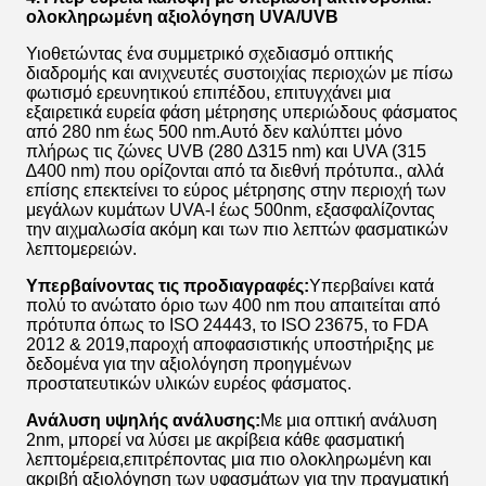
ολοκληρωμένη αξιολόγηση UVA/UVB
Υιοθετώντας ένα συμμετρικό σχεδιασμό οπτικής
διαδρομής και ανιχνευτές συστοιχίας περιοχών με πίσω
φωτισμό ερευνητικού επιπέδου, επιτυγχάνει μια
εξαιρετικά ευρεία φάση μέτρησης υπεριώδους φάσματος
από 280 nm έως 500 nm.Αυτό δεν καλύπτει μόνο
πλήρως τις ζώνες UVB (280 ∆315 nm) και UVA (315
∆400 nm) που ορίζονται από τα διεθνή πρότυπα., αλλά
επίσης επεκτείνει το εύρος μέτρησης στην περιοχή των
μεγάλων κυμάτων UVA-I έως 500nm, εξασφαλίζοντας
την αιχμαλωσία ακόμη και των πιο λεπτών φασματικών
λεπτομερειών.
Υπερβαίνοντας τις προδιαγραφές:
Υπερβαίνει κατά
πολύ το ανώτατο όριο των 400 nm που απαιτείται από
πρότυπα όπως το ISO 24443, το ISO 23675, το FDA
2012 & 2019,παροχή αποφασιστικής υποστήριξης με
δεδομένα για την αξιολόγηση προηγμένων
προστατευτικών υλικών ευρέος φάσματος.
Ανάλυση υψηλής ανάλυσης:
Με μια οπτική ανάλυση
2nm, μπορεί να λύσει με ακρίβεια κάθε φασματική
λεπτομέρεια,επιτρέποντας μια πιο ολοκληρωμένη και
ακριβή αξιολόγηση των υφασμάτων για την πραγματική