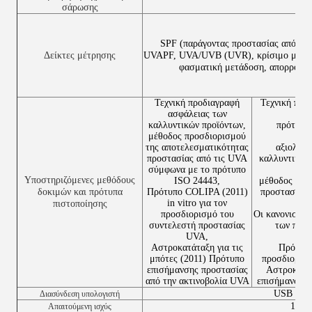
~1
σάρωσης
SPF (παράγοντας προστασίας από τον
Δείκτες μέτρησης
UVAPF, UVA/UVB (UVR), κρίσιμο μήκος
φασματική μετάδοση, απορρόφη
Τεχνική προδιαγραφή
Τεχνική προ
ασφάλειας των
καλλυντικών προϊόντων,
πρότυπο
μέθοδος προσδιορισμού
της αποτελεσματικότητας
αξιολόγη
προστασίας από τις UVA
καλλυντικών
σύμφωνα με το πρότυπο
Υποστηριζόμενες μεθόδους
ISO 24443,
μέθοδος προ
δοκιμών και πρότυπα
Πρότυπο COLIPA (2011)
προστασίας 
in vitro για τον
πιστοποίησης
προσδιορισμό του
Οι κανονισμοί
συντελεστή προστασίας
των προϊ
UVA,
Αστροκατάταξη για τις
Πρότυπο
μπότες (2011) Πρότυπο
προσδιορισ
επισήμανσης προστασίας
Αστροκατάτ
από την ακτινοβολία UVA
επισήμανσης 
USB 2.0
Διασύνδεση υπολογιστή
12V 
Απαιτούμενη ισχύς