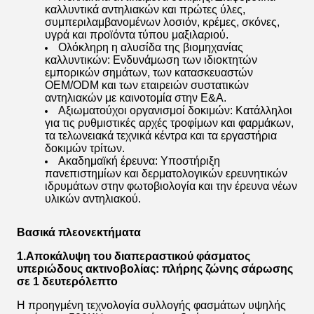
καλλυντικά αντηλιακών και πρώτες ύλες,
συμπεριλαμβανομένων λοσιόν, κρέμες, σκόνες,
υγρά και προϊόντα τύπου μαξιλαριού.
Ολόκληρη η αλυσίδα της βιομηχανίας
καλλυντικών: Ενδυνάμωση των ιδιοκτητών
εμπορικών σημάτων, των κατασκευαστών
OEM/ODM και των εταιρειών συστατικών
αντηλιακών με καινοτομία στην Ε&Α.
Αξιωματούχοι οργανισμοί δοκιμών: Κατάλληλοι
για τις ρυθμιστικές αρχές τροφίμων και φαρμάκων,
τα τελωνειακά τεχνικά κέντρα και τα εργαστήρια
δοκιμών τρίτων.
Ακαδημαϊκή έρευνα: Υποστήριξη
πανεπιστημίων και δερματολογικών ερευνητικών
ιδρυμάτων στην φωτοβιολογία και την έρευνα νέων
υλικών αντηλιακού.
Βασικά πλεονεκτήματα
1.Αποκάλυψη του διαπεραστικού φάσματος
υπεριώδους ακτινοβολίας: πλήρης ζώνης σάρωσης
σε 1 δευτερόλεπτο
Η προηγμένη τεχνολογία συλλογής φασμάτων υψηλής