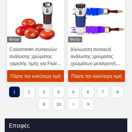
Βίντεο
Βίντεο
Colorimeter συσκευών
Δίγλωσση συσκευή
ανάλυσης χρώματος
ανάλυσης χρώματος
χαμηλής τιμής για Ftuirs
χρωμάτων μετατροπής,
και τα λαχανικά
φορητό
Πάρτε την καλύτερη τιμή
Πάρτε την καλύτερη τιμή
Spectrophotometer
Colorimeter με την
κατασκευή κεκλεισμένων
1
2
3
4
5
6
7
8
των θυρών
9
10
Επαφές