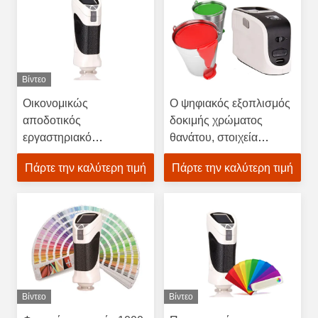
Βίντεο
Οικονομικώς
Ο ψηφιακός εξοπλισμός
αποδοτικός
δοκιμής χρώματος
εργαστηριακό
θανάτου, στοιχεία
Colorimeter YI μετρητής
χρωματίζει
Πάρτε την καλύτερη τιμή
Πάρτε την καλύτερη τιμή
ανάλυσης χρώματος
Spectrophotometer 0 -
μέτρησης για το
Temp εργασίας 45℃
πλαστικό
Βίντεο
Βίντεο