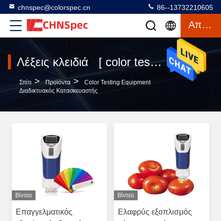
chnspec@colorspec.cn
86--13732210605
Απόσπασμα
Λέξεις κλειδιά [ color testing equipment ] Αντιστοιχία 120 προϊόντα
>
>
Σπίτι
Προϊόντα
Color Testing Equipment
Διαδικτυακός Κατασκευαστής
Βίντεο
Βίντεο
Επαγγελματικός
Ελαφρύς εξοπλισμός