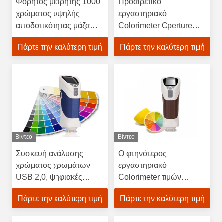
Φορητός μετρητής 1000
Προαιρετικό
χρώματος υψηλής
εργαστηριακό
αποδοτικότητας μάζα
Colorimeter Operture
αποτελεσμάτων της
ταίριασμα αριθμού
Πάρτε την καλύτερη τιμή
Πάρτε την καλύτερη τιμή
δοκιμής - αποθήκευση
χρώματος για το
καίσιο-260
έγγραφο
Βίντεο
Βίντεο
Συσκευή ανάλυσης
Ο φτηνότερος
χρώματος χρωμάτων
εργαστηριακό
USB 2,0, ψηφιακές
Colorimeter τιμών
Colorimeter
μετρητής διαφοράς
Πάρτε την καλύτερη τιμή
Πάρτε την καλύτερη τιμή
φωτογραφιών αγγλικές/
χρώματος τροφίμων και
κινεζικές γλώσσες
φρούτων