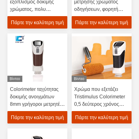
εξοπλισμός δοκιμής
μέτρησης χρώματος
χρώματος, πολυ
οδηγήσεων, φορητή
Colorimeter παραμέτρου
Colorimeter ακριβής
Πάρτε την καλύτερη τιμή
Πάρτε την καλύτερη τιμή
εξέταση καμερών
ανάλυση χρώματος
Βίντεο
Βίντεο
Colorimeter ταχύτητας
Χρώμα που εξετάζει
δοκιμής ανοιγμάτων
Tristimulus Colorimeter
8mm γρήγοροι μετρητές
0,5 δεύτερος χρόνος
διαφοράς χρώματος για
μέτρησης για το
Πάρτε την καλύτερη τιμή
Πάρτε την καλύτερη τιμή
τη δοκιμή χρώματος
αυτοκίνητο