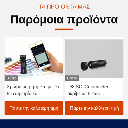
ΤΑ ΠΡΟΪΌΝΤΑ ΜΑΣ
Παρόμοια προϊόντα
Βίντεο
D/8 SCI Colorimeter
Επανάληψη CLEDs D/0
ακρίβειας Ε των
0,08% Spectrophotometer
οδηγήσεων του δέλτα
μετάδοσης Benchtop για
αυτόματη βαθμολόγηση
τη μέτρηση χρώματος
Πάρτε την καλύτερη τιμή
Πάρτε την καλύτερη τιμή
Συσκευή ανάλυσης
χρώματος χρωμάτων