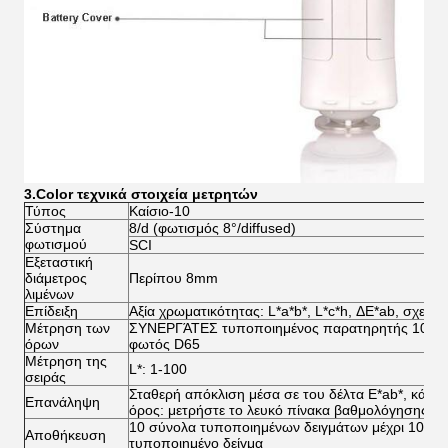
3.Color τεχνικά στοιχεία μετρητών
Τύπος
Καίσιο-10
Σύστημα
8/d (φωτισμός 8°/diffused)
φωτισμού
SCI
Εξεταστική
διάμετρος
Περίπου 8mm
λιμένων
Επίδειξη
Αξία χρωματικότητας: L*a*b*, L*c*h, ΔE*ab, σχετικ
Μέτρηση των
ΣΥΝΕΡΓΆΤΕΣ τυποποιημένος παρατηρητής 10° 
όρων
φωτός D65
Μέτρηση της
L*: 1-100
σειράς
Σταθερή απόκλιση μέσα σε του δέλτα E*ab*, κάτω 
Επανάληψη
όρος: μετρήστε το λευκό πίνακα βαθμολόγησης για
10 σύνολα τυποποιημένων δειγμάτων μέχρι 100 κ
Αποθήκευση
τυποποιημένο δείγμα