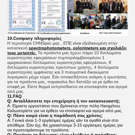
10.Company πληροφορίες
Η τεχνολογία CHNSpec μας., ΕΠΕ είναι εξειδικευμένη στην
κατασκευή
spectrophotometers, colorimeters και σχολιάζει
τους μετρητές.
Τα προϊόντα μας έχουν πάρει 10 διπλώματα
ευρεσιτεχνίας εφευρέσεων συμπεριλαμβανομένου 1
αμερικανικού διπλώματος ευρεσιτεχνίας εφευρέσεων, 8
διπλώματα ευρεσιτεχνίας προτύπων χρήσης, 4 διπλώματα
ευρεσιτεχνίας εμφάνισης και 3 πνευματικά δικαιώματα
λογισμικού μέχρι τώρα. Εάν οποιεσδήποτε ανάγκη ή ερωτήσεις
για τα προϊόντα μας, παρακαλώ δεν διστάζει να με έρθει σε
επαφή με. Είστε θερμά ευπρόσδεκτοι να επισκεφτείτε και αγορά
από μας.
11.FAQ
Q: Ανταλλάσσετε την επιχείρηση ή τον κατασκευαστή;
Α: Είμαστε εργοστάσιο που βρίσκεται στην πόλη Hangzhou.
Καλωσορίστε για να έρθετε να επισκεφτεί και αγορά από μας.
Q: Πόσο καιρό είναι η παράδοσή σας χρόνος;
Α: Γενικά είναι 1-3 εργάσιμες ημέρες εάν τα αγαθά είναι στο
απόθεμα. Εάν όχι, θα χρειαστούμε 3-15 εργάσιμες ημέρες για
να προετοιμάσουμε τα προϊόντα.
Q: Παρέχετε τα δείγματα; είναι ελεύθερο ή πρόσθετο;