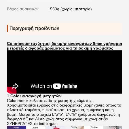
Βάρος συσκευών:
550g (χωρίς μπαταρία)
Περιγραφή προϊόντων
Colorimeter ταχύτητας δοκιμής ανοιγμάτων 8mm γρήγοροι
μετρητές διαφοράς χρώματος για τη δοκιμή χρώματος
1.Color εισαγωγή μετρητών
Colorimeter καλείται επίσης μετρητή χρώματος.
Χρησιμοποιείται ευρέως στις διαφορετικές βιομηχανίες όπως το
πλαστικό τσιμέντο, η εκτύπωση, το χρώμα, η ύφανση και η
βαφή. Μετρά τα στοιχεία L*a*b*, L*c*h* χρώματος δειγμάτων, η
διαφορά ΔE και ΔLab χρώματος σύμφωνα με χρωματίζει
ΣΥΝΕΡΓΆΤΕΣ το διάστημα.