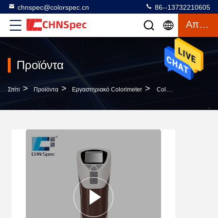
chnspec@colorspec.cn
86--13732210605
Απόσπασμα
Προϊόντα
>
>
>
Σπίτι
Προϊόντα
Εργαστηριακό Colorimeter
Colorimeter Ταχύτητας Δοκιμής Ανοιγμάτων 8mm Γρήγοροι Μετρητές Διαφοράς Χρώματος Για Τη Δοκιμή Χρώματος