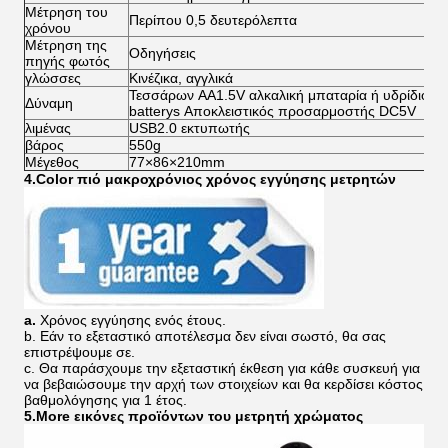
Μέτρηση του
Περίπου 0,5 δευτερόλεπτα
χρόνου
Μέτρηση της
Οδηγήσεις
πηγής φωτός
γλώσσες
Κινέζικα, αγγλικά
Τεσσάρων AA1.5V αλκαλική μπαταρία ή υδρίδιο νι
Δύναμη
batterys Αποκλειστικός προσαρμοστής DC5V
λιμένας
USB2.0 εκτυπωτής
βάρος
550g
Μέγεθος
77×86×210mm
4.Color πιό μακροχρόνιος χρόνος εγγύησης μετρητών
a.
Χρόνος εγγύησης ενός έτους.
b.
Εάν το εξεταστικό αποτέλεσμα δεν είναι σωστό, θα σας
επιστρέψουμε σε.
c.
Θα παράσχουμε την εξεταστική έκθεση για κάθε συσκευή για
να βεβαιώσουμε την αρχή των στοιχείων και θα κερδίσει κόστος
βαθμολόγησης για 1 έτος.
5.More εικόνες προϊόντων του μετρητή χρώματος