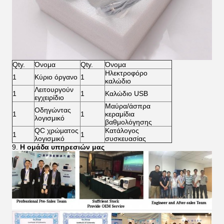
Qty.
Όνομα
Qty.
Όνομα
Ηλεκτροφόρο
1
Κύριο όργανο
1
καλώδιο
Λειτουργούν
1
1
Καλώδιο USB
εγχειρίδιο
Μαύρα/άσπρα
Οδηγώντας
1
1
κεραμίδια
λογισμικό
βαθμολόγησης
QC χρώματος
Κατάλογος
1
1
λογισμικό
συσκευασίας
9.
Η ομάδα υπηρεσιών μας