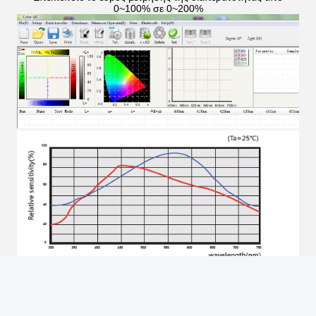
0~100% σε 0~200%
4. Μπορεί επίσης να χρησιμοποιηθεί για τη μέτρηση APHA/Pt-
Co, Gardner, χρώμα ASTM, Δείκτης κιτρινιάς για υγρά και