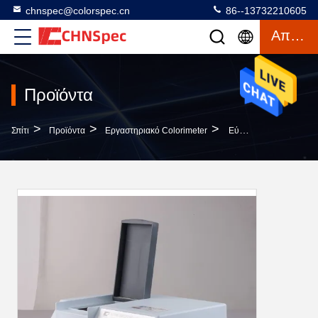
chnspec@colorspec.cn
86--13732210605
Απόσπασμα
Προϊόντα
>
>
>
Σπίτι
Προϊόντα
Εργαστηριακό Colorimeter
Εύρος Μήκους Κύματος 400-700 Φασματοφωτόμετρο Διαπερατότητας Πάγκου Για Μέτρηση Χρώματος Με Λογισμικό