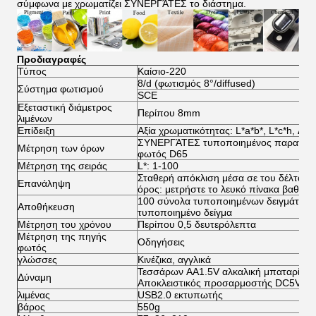
σύμφωνα με χρωματίζει ΣΥΝΕΡΓΆΤΕΣ το διάστημα.
Προδιαγραφές
Τύπος
Καίσιο-220
8/d (φωτισμός 8°/diffused)
Σύστημα φωτισμού
SCE
Εξεταστική διάμετρος
Περίπου 8mm
λιμένων
Επίδειξη
Αξία χρωματικότητας: L*a*b*, L*c*h, ΔE*
ΣΥΝΕΡΓΆΤΕΣ τυποποιημένος παρατηρ
Μέτρηση των όρων
φωτός D65
Μέτρηση της σειράς
L*: 1-100
Σταθερή απόκλιση μέσα σε του δέλτα E*
Επανάληψη
όρος: μετρήστε το λευκό πίνακα βαθμολ
100 σύνολα τυποποιημένων δειγμάτων 
Αποθήκευση
τυποποιημένο δείγμα
Μέτρηση του χρόνου
Περίπου 0,5 δευτερόλεπτα
Μέτρηση της πηγής
Οδηγήσεις
φωτός
γλώσσες
Κινέζικα, αγγλικά
Τεσσάρων AA1.5V αλκαλική μπαταρία ή υ
Δύναμη
Αποκλειστικός προσαρμοστής DC5V
λιμένας
USB2.0 εκτυπωτής
βάρος
550g