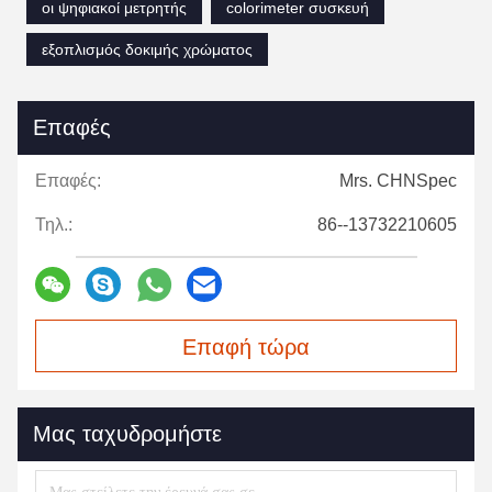
οι ψηφιακοί μετρητής
colorimeter συσκευή
εξοπλισμός δοκιμής χρώματος
Επαφές
Επαφές:
Mrs. CHNSpec
Τηλ.:
86--13732210605
Επαφή τώρα
Μας ταχυδρομήστε