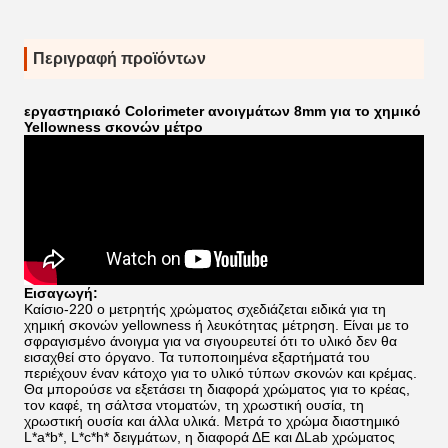
Περιγραφή προϊόντων
εργαστηριακό Colorimeter ανοιγμάτων 8mm για το χημικό
Yellowness σκονών μέτρο
Εισαγωγή:
Καίσιο-220 ο μετρητής χρώματος σχεδιάζεται ειδικά για τη
χημική σκονών yellowness ή λευκότητας μέτρηση. Είναι με το
σφραγισμένο άνοιγμα για να σιγουρευτεί ότι το υλικό δεν θα
εισαχθεί στο όργανο. Τα τυποποιημένα εξαρτήματά του
περιέχουν έναν κάτοχο για το υλικό τύπων σκονών και κρέμας.
Θα μπορούσε να εξετάσει τη διαφορά χρώματος για το κρέας,
τον καφέ, τη σάλτσα ντοματών, τη χρωστική ουσία, τη
χρωστική ουσία και άλλα υλικά. Μετρά το χρώμα διαστημικό
L*a*b*, L*c*h* δειγμάτων, η διαφορά ΔE και ΔLab χρώματος