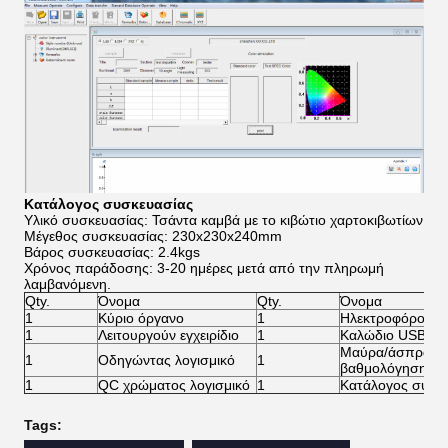
Κατάλογος συσκευασίας
Υλικό συσκευασίας: Τσάντα καμβά με το κιβώτιο χαρτοκιβωτίων
Μέγεθος συσκευασίας: 230x230x240mm
Βάρος συσκευασίας: 2.4kgs
Χρόνος παράδοσης: 3-20 ημέρες μετά από την πληρωμή
λαμβανόμενη.
Qty.
Όνομα
Qty.
Όνομα
1
Κύριο όργανο
1
Ηλεκτροφόρο κα
1
Λειτουργούν εγχειρίδιο
1
Καλώδιο USB
Μαύρα/άσπρα κε
1
Οδηγώντας λογισμικό
1
βαθμολόγησης
1
QC χρώματος λογισμικό
1
Κατάλογος συσκ
Tags: