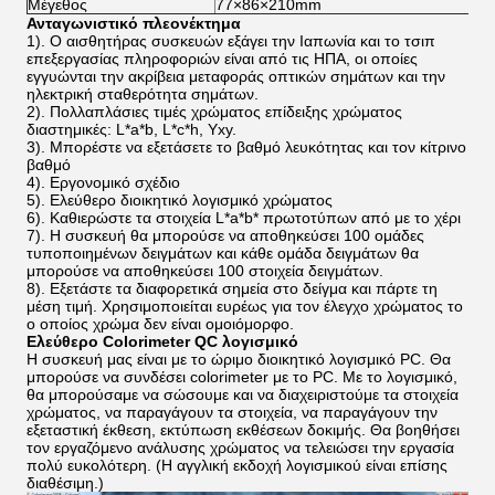
Μέγεθος
77×86×210mm
Ανταγωνιστικό πλεονέκτημα
1). Ο αισθητήρας συσκευών εξάγει την Ιαπωνία και το τσιπ
επεξεργασίας πληροφοριών είναι από τις ΗΠΑ, οι οποίες
εγγυώνται την ακρίβεια μεταφοράς οπτικών σημάτων και την
ηλεκτρική σταθερότητα σημάτων.
2). Πολλαπλάσιες τιμές χρώματος επίδειξης χρώματος
διαστημικές: L*a*b, L*c*h, Yxy.
3). Μπορέστε να εξετάσετε το βαθμό λευκότητας και τον κίτρινο
βαθμό
4). Εργονομικό σχέδιο
5). Ελεύθερο διοικητικό λογισμικό χρώματος
6). Καθιερώστε τα στοιχεία L*a*b* πρωτοτύπων από με το χέρι
7). Η συσκευή θα μπορούσε να αποθηκεύσει 100 ομάδες
τυποποιημένων δειγμάτων και κάθε ομάδα δειγμάτων θα
μπορούσε να αποθηκεύσει 100 στοιχεία δειγμάτων.
8). Εξετάστε τα διαφορετικά σημεία στο δείγμα και πάρτε τη
μέση τιμή. Χρησιμοποιείται ευρέως για τον έλεγχο χρώματος το
ο οποίος χρώμα δεν είναι ομοιόμορφο.
Ελεύθερο Colorimeter QC λογισμικό
Η συσκευή μας είναι με το ώριμο διοικητικό λογισμικό PC. Θα
μπορούσε να συνδέσει colorimeter με το PC. Με το λογισμικό,
θα μπορούσαμε να σώσουμε και να διαχειριστούμε τα στοιχεία
χρώματος, να παραγάγουν τα στοιχεία, να παραγάγουν την
εξεταστική έκθεση, εκτύπωση εκθέσεων δοκιμής. Θα βοηθήσει
τον εργαζόμενο ανάλυσης χρώματος να τελειώσει την εργασία
πολύ ευκολότερη. (Η αγγλική εκδοχή λογισμικού είναι επίσης
διαθέσιμη.)