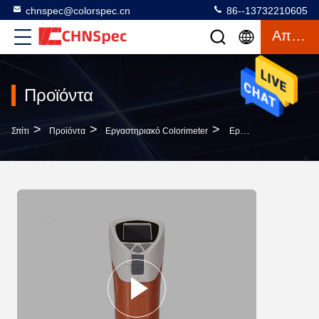
chnspec@colorspec.cn
86--13732210605
Απόσπασμα
Προϊόντα
>
>
>
Σπίτι
Προϊόντα
Εργαστηριακό Colorimeter
Εργαστηριακό Colorimeter Ανοιγμάτων 8mm Για Το Χημικό Yellowness Σκονών Μέτρο