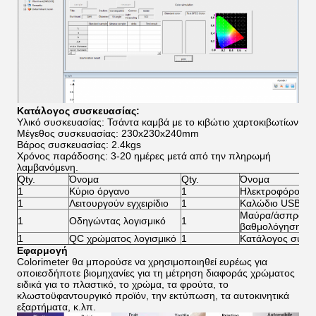
Κατάλογος συσκευασίας:
Υλικό συσκευασίας: Τσάντα καμβά με το κιβώτιο χαρτοκιβωτίων
Μέγεθος συσκευασίας: 230x230x240mm
Βάρος συσκευασίας: 2.4kgs
Χρόνος παράδοσης: 3-20 ημέρες μετά από την πληρωμή
λαμβανόμενη.
Qty.
Όνομα
Qty.
Όνομα
1
Κύριο όργανο
1
Ηλεκτροφόρο κα
1
Λειτουργούν εγχειρίδιο
1
Καλώδιο USB
Μαύρα/άσπρα κε
1
Οδηγώντας λογισμικό
1
βαθμολόγησης
1
QC χρώματος λογισμικό
1
Κατάλογος συσκ
Εφαρμογή
Colorimeter θα μπορούσε να χρησιμοποιηθεί ευρέως για
οποιεσδήποτε βιομηχανίες για τη μέτρηση διαφοράς χρώματος
ειδικά για το πλαστικό, το χρώμα, τα φρούτα, το
κλωστοϋφαντουργικό προϊόν, την εκτύπωση, τα αυτοκινητικά
εξαρτήματα, κ.λπ.