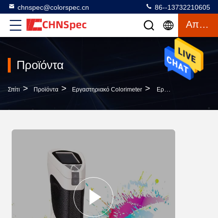
chnspec@colorspec.cn
86--13732210605
Απόσπασμα
Προϊόντα
>
>
>
Σπίτι
Προϊόντα
Εργαστηριακό Colorimeter
Εργαστηριακό Colorimeter 11mm Εξαιρετικής Ποιότητας Βάρος Μέτρησης Caliber 550g