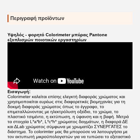
Περιγραφή προϊόντων
Υψηλός - φορητό Colorimeter μπύρας Pantone
εξοπλισμών ποιοτικών εργαστηρίων
Εισαγωγή:
Colorimeter καλείται επίσης ελεγκτή διαφοράς χρώματος και
χρησιμοποιείται ευρέως στις διαφορετικές βιομηχανίες για τη
δοκιμή διαφοράς χρώματος όπως το έγγραφο, το
επιμεταλλώνοντας με ηλεκτρόλυση οξείδιο, το χρώμα, το
πλαστικό τσιμέντο, η εκτύπωση, η ύφανση και η βαφή. Μετρά
τα στοιχεία L*a*b*, L*c*h* χρώματος δειγμάτων, η διαφορά ΔE
και ΔLab χρώματος σύμφωνα με χρωματίζει ΣΥΝΕΡΓΆΤΕΣ το
διάστημα. Το colorimter μας θα μπορούσε να λειτουργήσει με
τον εκτυπωτή μικροϋπολογιστών για να τυπώσει το εξεταστικό