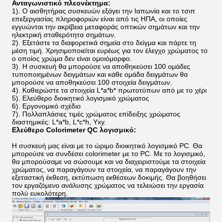
Ανταγωνιστικό πλεονέκτημα:
1). Ο αισθητήρας συσκευών εξάγει την Ιαπωνία και το τσιπ
επεξεργασίας πληροφοριών είναι από τις ΗΠΑ, οι οποίες
εγγυώνται την ακρίβεια μεταφοράς οπτικών σημάτων και την
ηλεκτρική σταθερότητα σημάτων.
2).
Εξετάστε τα διαφορετικά σημεία στο δείγμα και πάρτε τη
μέση τιμή. Χρησιμοποιείται ευρέως για τον έλεγχο χρώματος το
ο οποίος χρώμα δεν είναι ομοιόμορφο.
3).
Η συσκευή θα μπορούσε να αποθηκεύσει 100 ομάδες
τυποποιημένων δειγμάτων και κάθε ομάδα δειγμάτων θα
μπορούσε να αποθηκεύσει 100 στοιχεία δειγμάτων.
4).
Καθιερώστε τα στοιχεία L*a*b* πρωτοτύπων από με το χέρι
5). Ελεύθερο διοικητικό λογισμικό χρώματος
6).
Εργονομικό σχέδιο
7).
Πολλαπλάσιες τιμές χρώματος επίδειξης χρώματος
διαστημικές: L*a*b, L*c*h, Yxy.
Ελεύθερο Colorimeter QC λογισμικό:
Η συσκευή μας είναι με το ώριμο διοικητικό λογισμικό PC. Θα
μπορούσε να συνδέσει colorimeter με το PC. Με το λογισμικό,
θα μπορούσαμε να σώσουμε και να διαχειριστούμε τα στοιχεία
χρώματος, να παραγάγουν τα στοιχεία, να παραγάγουν την
εξεταστική έκθεση, εκτύπωση εκθέσεων δοκιμής. Θα βοηθήσει
τον εργαζόμενο ανάλυσης χρώματος να τελειώσει την εργασία
πολύ ευκολότερη.