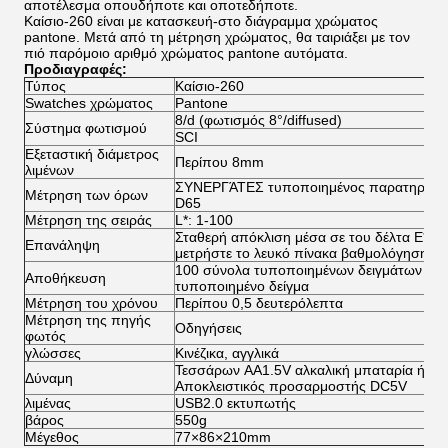
αποτέλεσμα οπουδήποτε και οποτεδήποτε.
Καίσιο-260 είναι με κατασκευή-στο διάγραμμα χρώματος
pantone. Μετά από τη μέτρηση χρώματος, θα ταιριάξει με τον
πιό παρόμοιο αριθμό χρώματος pantone αυτόματα.
Προδιαγραφές:
Τύπος
Καίσιο-260
Swatches χρώματος
Pantone
8/d (φωτισμός 8°/diffused)
Σύστημα φωτισμού
SCI
Εξεταστική διάμετρος
Περίπου 8mm
λιμένων
ΣΥΝΕΡΓΆΤΕΣ τυποποιημένος παρατηρητή
Μέτρηση των όρων
D65
Μέτρηση της σειράς
L*: 1-100
Σταθερή απόκλιση μέσα σε του δέλτα E*ab*
Επανάληψη
μετρήστε το λευκό πίνακα βαθμολόγησης 8
100 σύνολα τυποποιημένων δειγμάτων μέχ
Αποθήκευση
τυποποιημένο δείγμα
Μέτρηση του χρόνου
Περίπου 0,5 δευτερόλεπτα
Μέτρηση της πηγής
Οδηγήσεις
φωτός
γλώσσες
Κινέζικα, αγγλικά
Τεσσάρων AA1.5V αλκαλική μπαταρία ή υδρί
Δύναμη
Αποκλειστικός προσαρμοστής DC5V
λιμένας
USB2.0 εκτυπωτής
βάρος
550g
Μέγεθος
77×86×210mm