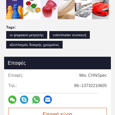
Tags:
οι ψηφιακοί μετρητής
colorimeter συσκευή
εξοπλισμός δοκιμής χρώματος
Επαφές
Επαφές:
Mrs. CHNSpec
Τηλ.:
86--13732210605
Επαφή τώρα