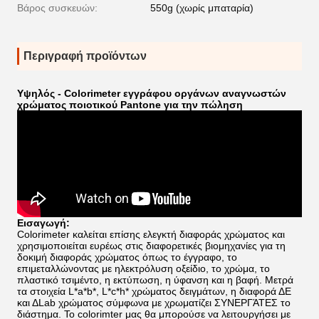
Βάρος συσκευών:
550g (χωρίς μπαταρία)
Περιγραφή προϊόντων
Υψηλός - Colorimeter εγγράφου οργάνων αναγνωστών
χρώματος ποιοτικού Pantone για την πώληση
Εισαγωγή:
Colorimeter καλείται επίσης ελεγκτή διαφοράς χρώματος και
χρησιμοποιείται ευρέως στις διαφορετικές βιομηχανίες για τη
δοκιμή διαφοράς χρώματος όπως το έγγραφο, το
επιμεταλλώνοντας με ηλεκτρόλυση οξείδιο, το χρώμα, το
πλαστικό τσιμέντο, η εκτύπωση, η ύφανση και η βαφή. Μετρά
τα στοιχεία L*a*b*, L*c*h* χρώματος δειγμάτων, η διαφορά ΔE
και ΔLab χρώματος σύμφωνα με χρωματίζει ΣΥΝΕΡΓΆΤΕΣ το
διάστημα. Το colorimter μας θα μπορούσε να λειτουργήσει με