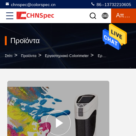
chnspec@colorspec.cn
86--13732210605
Απόσπασμα
Προϊόντα
>
>
>
Σπίτι
Προϊόντα
Εργαστηριακό Colorimeter
Εργαστηριακό Colorimeter 0 Χρώματος Pantone - 200% Που Μετρά Τη Μακριά Ζωή Υπηρεσιών Σειράς