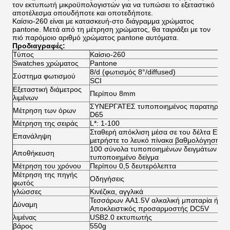
τον εκτυπωτή μικροϋπολογιστών για να τυπώσει το εξεταστικό
αποτέλεσμα οπουδήποτε και οποτεδήποτε.
Καίσιο-260 είναι με κατασκευή-στο διάγραμμα χρώματος
pantone. Μετά από τη μέτρηση χρώματος, θα ταιριάξει με τον
πιό παρόμοιο αριθμό χρώματος pantone αυτόματα.
Προδιαγραφές:
Τύπος
Καίσιο-260
Swatches χρώματος
Pantone
8/d (φωτισμός 8°/diffused)
Σύστημα φωτισμού
SCI
Εξεταστική διάμετρος
Περίπου 8mm
λιμένων
ΣΥΝΕΡΓΆΤΕΣ τυποποιημένος παρατηρητή
Μέτρηση των όρων
D65
Μέτρηση της σειράς
L*: 1-100
Σταθερή απόκλιση μέσα σε του δέλτα E*ab*
Επανάληψη
μετρήστε το λευκό πίνακα βαθμολόγησης 8
100 σύνολα τυποποιημένων δειγμάτων μέχ
Αποθήκευση
τυποποιημένο δείγμα
Μέτρηση του χρόνου
Περίπου 0,5 δευτερόλεπτα
Μέτρηση της πηγής
Οδηγήσεις
φωτός
γλώσσες
Κινέζικα, αγγλικά
Τεσσάρων AA1.5V αλκαλική μπαταρία ή υδρί
Δύναμη
Αποκλειστικός προσαρμοστής DC5V
λιμένας
USB2.0 εκτυπωτής
βάρος
550g