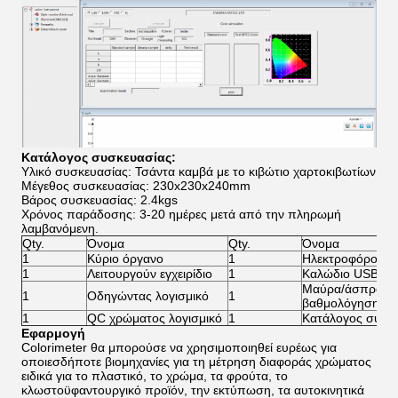
Κατάλογος συσκευασίας:
Υλικό συσκευασίας: Τσάντα καμβά με το κιβώτιο χαρτοκιβωτίων
Μέγεθος συσκευασίας: 230x230x240mm
Βάρος συσκευασίας: 2.4kgs
Χρόνος παράδοσης: 3-20 ημέρες μετά από την πληρωμή
λαμβανόμενη.
Qty.
Όνομα
Qty.
Όνομα
1
Κύριο όργανο
1
Ηλεκτροφόρο κα
1
Λειτουργούν εγχειρίδιο
1
Καλώδιο USB
Μαύρα/άσπρα κε
1
Οδηγώντας λογισμικό
1
βαθμολόγησης
1
QC χρώματος λογισμικό
1
Κατάλογος συσκ
Εφαρμογή
Colorimeter θα μπορούσε να χρησιμοποιηθεί ευρέως για
οποιεσδήποτε βιομηχανίες για τη μέτρηση διαφοράς χρώματος
ειδικά για το πλαστικό, το χρώμα, τα φρούτα, το
κλωστοϋφαντουργικό προϊόν, την εκτύπωση, τα αυτοκινητικά