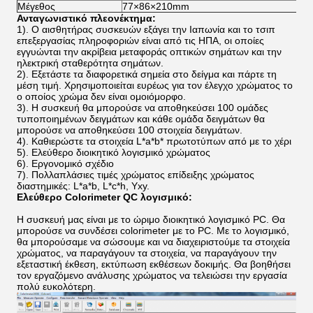
Μέγεθος
77×86×210mm
Ανταγωνιστικό πλεονέκτημα:
1). Ο αισθητήρας συσκευών εξάγει την Ιαπωνία και το τσιπ
επεξεργασίας πληροφοριών είναι από τις ΗΠΑ, οι οποίες
εγγυώνται την ακρίβεια μεταφοράς οπτικών σημάτων και την
ηλεκτρική σταθερότητα σημάτων.
2).
Εξετάστε τα διαφορετικά σημεία στο δείγμα και πάρτε τη
μέση τιμή. Χρησιμοποιείται ευρέως για τον έλεγχο χρώματος το
ο οποίος χρώμα δεν είναι ομοιόμορφο.
3).
Η συσκευή θα μπορούσε να αποθηκεύσει 100 ομάδες
τυποποιημένων δειγμάτων και κάθε ομάδα δειγμάτων θα
μπορούσε να αποθηκεύσει 100 στοιχεία δειγμάτων.
4).
Καθιερώστε τα στοιχεία L*a*b* πρωτοτύπων από με το χέρι
5). Ελεύθερο διοικητικό λογισμικό χρώματος
6).
Εργονομικό σχέδιο
7).
Πολλαπλάσιες τιμές χρώματος επίδειξης χρώματος
διαστημικές: L*a*b, L*c*h, Yxy.
Ελεύθερο Colorimeter QC λογισμικό:
Η συσκευή μας είναι με το ώριμο διοικητικό λογισμικό PC. Θα
μπορούσε να συνδέσει colorimeter με το PC. Με το λογισμικό,
θα μπορούσαμε να σώσουμε και να διαχειριστούμε τα στοιχεία
χρώματος, να παραγάγουν τα στοιχεία, να παραγάγουν την
εξεταστική έκθεση, εκτύπωση εκθέσεων δοκιμής. Θα βοηθήσει
τον εργαζόμενο ανάλυσης χρώματος να τελειώσει την εργασία
πολύ ευκολότερη.