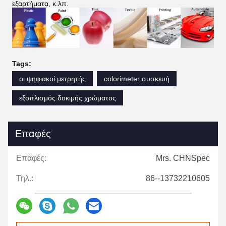
εξαρτήματα, κ.λπ.
Tags:
οι ψηφιακοί μετρητής
colorimeter συσκευή
εξοπλισμός δοκιμής χρώματος
Επαφές
Επαφές:
Mrs. CHNSpec
Τηλ.:
86--13732210605