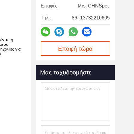
Επαφές:
Mrs. CHNSpec
Τηλ.:
86--13732210605
έντο, η
ματος
Επαφή τώρα
χανίες για
α
Μας ταχυδρομήστε