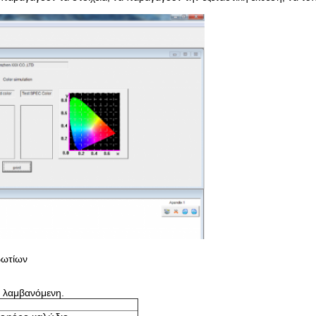
βωτίων
 λαμβανόμενη.