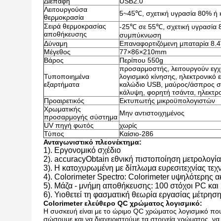
Διεπαφή
USB2.0
Λειτουργούσα
5~45℃, σχετική υγρασία 80% ή
θερμοκρασία
Σειρά θερμοκρασίας
-25℃ σε 55℃, σχετική υγρασία 
αποθήκευσης
συμπύκνωση
Δύναμη
Επαναφορτιζόμενη μπαταρία 8.
Μέγεθος
77×86×210mm
Βάρος
Περίπου 550g
προσαρμοστής, λειτουργούν εγχει
Τυποποιημένα
λογισμικό κίνησης, ηλεκτρονικό ε
εξαρτήματα
καλώδιο USB, μαύρος/άσπρος σ
κάλυψη, φορητή τσάντα, ηλεκτρο
Προαιρετικός
Εκτυπωτής μικροϋπολογιστών
Χρωματικής
Μην αντιστοιχημένος
προσαρμογής σύστημα
UV πηγή φωτός
χωρίς
Τύπος
Καίσιο-286
Ανταγωνιστικό πλεονέκτημα:
1). Εργονομικό σχέδιο
2). accuracyObtain εθνική πιστοποίηση μετρολογί
3). Η κατοχυρωμένη με δίπλωμα ευρεσιτεχνίας τεχ
4). Colorimeter Spectro: Colorimeter υψηλότερης α
5). Μάζα - μνήμη αποθήκευσης: 100 στόχοι PC και
6). Υιοθετεί τη φασματική θεωρία εργασίας μέτρησ
Colorimeter ελεύθερο QC χρώματος λογισμικό:
Η συσκευή είναι με το ώριμο QC χρώματος λογισμικό που
σώσουμε και να διαχειριστούμε τα στοιχεία χρώματος, να