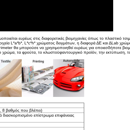
μοποιείται ευρέως στις διαφορετικές βιομηχανίες όπως το πλαστικό τσιμ
ιχεία L*a*b*, L*c*h* χρώματος δειγμάτων, η διαφορά ΔE και ΔLab χρώ
meter θα μπορούσε να χρησιμοποιηθεί ευρέως για οποιεσδήποτε βιομη
το χρώμα, τα φρούτα, το κλωστοϋφαντουργικό προϊόν, την εκτύπωση, τ
, 8 βαθμός που βλέπει)
 διασκορπισμένο επίστρωμα επιφάνειας