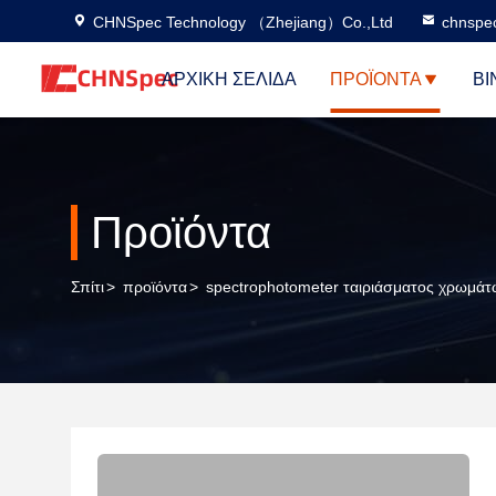
CHNSpec Technology （Zhejiang）Co.,Ltd
chnspe
ΑΡΧΙΚΉ ΣΕΛΊΔΑ
ΠΡΟΪΌΝΤΑ
ΒΊ
Προϊόντα
Σπίτι
>
προϊόντα
>
spectrophotometer ταιριάσματος χρωμάτ