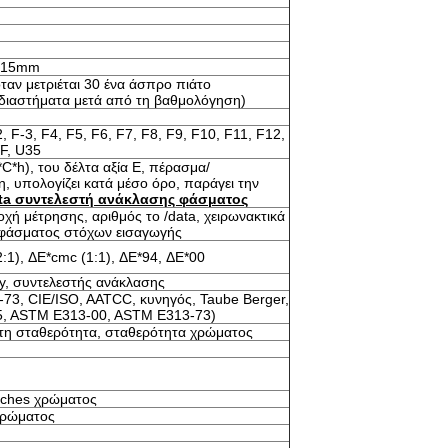
, 15mm
ταν μετριέται 30 ένα άσπρο πιάτο
διαστήματα μετά από τη βαθμολόγηση)
, F-3, F4, F5, F6, F7, F8, F9, F10, F11, F12,
F, U35
*C*h), του δέλτα αξία Ε, πέρασμα/
η, υπολογίζει κατά μέσο όρο, παράγει την
ata συντελεστή ανάκλασης φάσματος
ιοχή μέτρησης, αριθμός το /data, χειρωνακτικά
 φάσματος στόχων εισαγωγής
:1), ΔE*cmc (1:1), ΔE*94, ΔE*00
xy, συντελεστής ανάκλασης
3, CIE/ISO, AATCC, κυνηγός, Taube Berger,
5, ASTM E313-00, ASTM E313-73)
ι τη σταθερότητα, σταθερότητα χρώματος
tches χρώματος
χρώματος