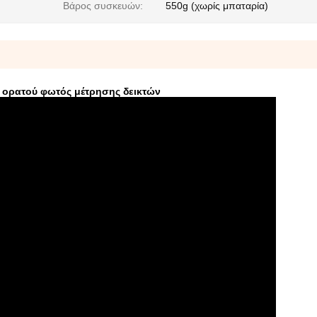
Βάρος συσκευών:
550g (χωρίς μπαταρία)
 ορατού φωτός μέτρησης δεικτών