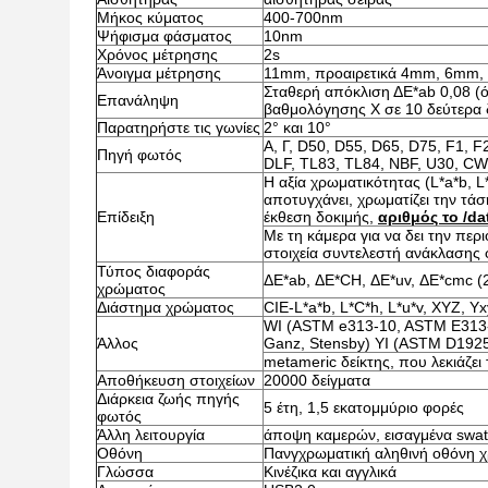
Μήκος κύματος
400-700nm
Ψήφισμα φάσματος
10nm
Χρόνος μέτρησης
2s
Άνοιγμα μέτρησης
11mm, προαιρετικά 4mm, 6mm
Σταθερή απόκλιση ΔE*ab 0,08 (ό
Επανάληψη
βαθμολόγησης Χ σε 10 δεύτερα 
Παρατηρήστε τις γωνίες
2° και 10°
Α, Γ, D50, D55, D65, D75, F1, F2
Πηγή φωτός
DLF, TL83, TL84, NBF, U30, CW
Η αξία χρωματικότητας (L*a*b, L
αποτυγχάνει, χρωματίζει την τάσ
Επίδειξη
έκθεση δοκιμής,
αριθμός το /d
Με τη κάμερα για να δει την περ
στοιχεία συντελεστή ανάκλασης
Τύπος διαφοράς
ΔE*ab, ΔE*CH, ΔE*uv, ΔE*cmc (2
χρώματος
Διάστημα χρώματος
CIE-L*a*b, L*C*h, L*u*v, XYZ, Y
WI (ASTM e313-10, ASTM E313-7
Άλλος
Ganz, Stensby) YI (ASTM D192
metameric δείκτης, που λεκιάζε
Αποθήκευση στοιχείων
20000 δείγματα
Διάρκεια ζωής πηγής
5 έτη, 1,5 εκατομμύριο φορές
φωτός
Άλλη λειτουργία
άποψη καμερών, εισαγμένα swa
Οθόνη
Πανγχρωματική αληθινή οθόνη 
Γλώσσα
Κινέζικα και αγγλικά