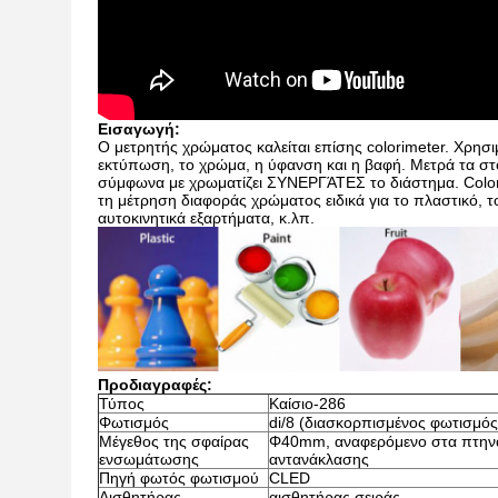
Εισαγωγή:
Ο μετρητής χρώματος καλείται επίσης colorimeter. Χρησι
εκτύπωση, το χρώμα, η ύφανση και η βαφή. Μετρά τα στο
σύμφωνα με χρωματίζει ΣΥΝΕΡΓΆΤΕΣ το διάστημα. Colori
τη μέτρηση διαφοράς χρώματος ειδικά για το πλαστικό, 
αυτοκινητικά εξαρτήματα, κ.λπ.
Προδιαγραφές:
Τύπος
Καίσιο-286
Φωτισμός
di/8 (διασκορπισμένος φωτισμός
Μέγεθος της σφαίρας
Φ40mm, αναφερόμενο στα πτηνά
ενσωμάτωσης
αντανάκλασης
Πηγή φωτός φωτισμού
CLED
Αισθητήρας
αισθητήρας σειράς