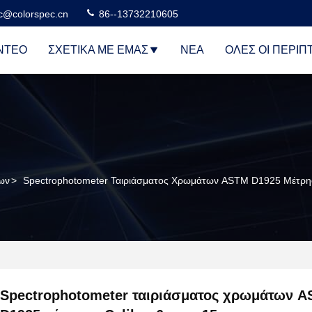
c@colorspec.cn
86--13732210605
ΝΤΕΟ
ΣΧΕΤΙΚΆ ΜΕ ΕΜΆΣ
ΝΈΑ
ΌΛΕΣ ΟΙ ΠΕΡΙΠ
ων
>
Spectrophotometer Ταιριάσματος Χρωμάτων ASTM D1925 Μέτρη
Spectrophotometer ταιριάσματος χρωμάτων 