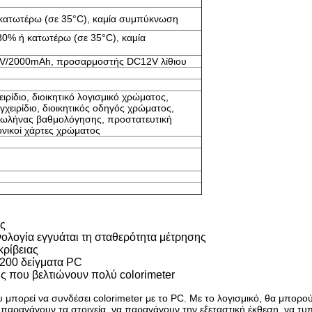
 κατωτέρω (σε 35°C), καμία συμπύκνωση
80% ή κατωτέρω (σε 35°C), καμία
4V/2000mAh, προσαρμοστής DC12V λίθιου
ρίδιο, διοικητικό λογισμικό χρώματος,
γχειρίδιο, διοικητικός οδηγός χρώματος,
ωλήνας βαθμολόγησης, προστατευτική
νικοί χάρτες χρώματος
ας
νολογία εγγυάται τη σταθερότητα μέτρησης
κρίβειας
 200 δείγματα PC
ης που βελτιώνουν πολύ colorimeter
 μπορεί να συνδέσει colorimeter με το PC. Με το λογισμικό, θα μπορο
 παραγάγουν τα στοιχεία, να παραγάγουν την εξεταστική έκθεση, να τυ