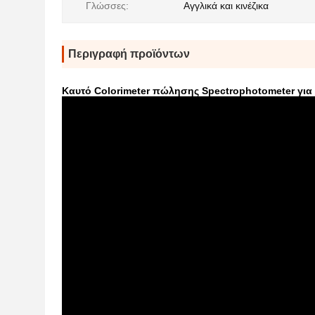
Γλώσσες:
Αγγλικά και κινέζικα
Περιγραφή προϊόντων
Καυτό Colorimeter πώλησης Spectrophotometer για