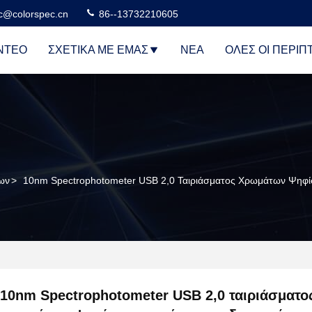
c@colorspec.cn
86--13732210605
ΝΤΕΟ
ΣΧΕΤΙΚΆ ΜΕ ΕΜΆΣ
ΝΈΑ
ΌΛΕΣ ΟΙ ΠΕΡΙΠ
ων
>
10nm Spectrophotometer USB 2,0 Ταιριάσματος Χρωμάτων Ψηφ
10nm Spectrophotometer USB 2,0 ταιριάσματο