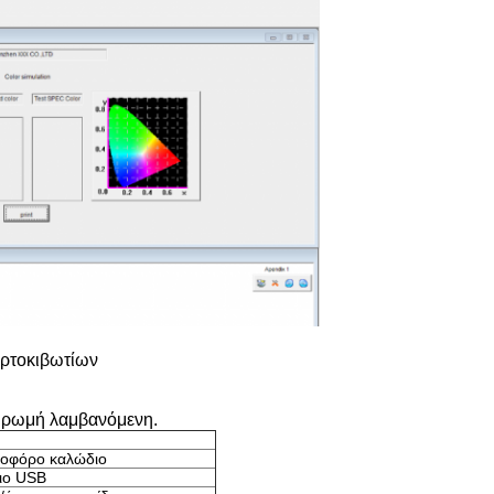
αρτοκιβωτίων
ηρωμή λαμβανόμενη.
ροφόρο καλώδιο
ιο USB