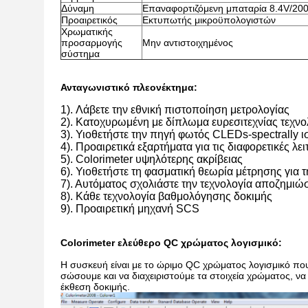
Δύναμη
Επαναφορτιζόμενη μπαταρία 8.4V/20
Προαιρετικός
Εκτυπωτής μικροϋπολογιστών
Χρωματικής
προσαρμογής
Μην αντιστοιχημένος
σύστημα
Ανταγωνιστικό πλεονέκτημα:
1).
Λάβετε την εθνική πιστοποίηση μετρολογίας
2). Κατοχυρωμένη με δίπλωμα ευρεσιτεχνίας τεχνο
3). Υιοθετήστε την πηγή φωτός CLEDs-spectrall
4). Προαιρετικά εξαρτήματα για τις διαφορετικές λει
5). Colorimeter υψηλότερης ακρίβειας
6). Υιοθετήστε τη φασματική θεωρία μέτρησης για 
7). Αυτόματος σχολιάστε την τεχνολογία αποζημι
8). Κάθε τεχνολογία βαθμολόγησης δοκιμής
9). Προαιρετική μηχανή SCS
Colorimeter ελεύθερο QC χρώματος λογισμικό:
Η συσκευή είναι με το ώριμο QC χρώματος λογισμικό που
σώσουμε και να διαχειριστούμε τα στοιχεία χρώματος, να
έκθεση δοκιμής.