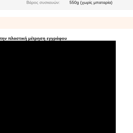
Βάρος συσκευών:
550g (χωρίς μπαταρία)
 την πλαστική μέτρηση εγγράφου