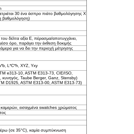
m
ετριέται 30 ένα άσπρο πιάτο βαθμολόγησης Χ
τη βαθμολόγηση)
, του δέλτα αξία Ε, πέρασμα/αποτυγχάνει,
 μέσο όρο, παράγει την έκθεση δοκιμής
κάμερα για να δει την περιοχή μέτρησης
a*b, L*C*h, XYZ, Yxy
TM e313-10, ASTM E313-73, CIE/ISO,
 κυνηγός, Taube Berger, Ganz, Stensby)
TM D1925, ASTM E313-00, ASTM E313-73)
καμερών, εισαγμένα swatches χρώματος
τος
τέρω (σε 35°C), καμία συμπύκνωση