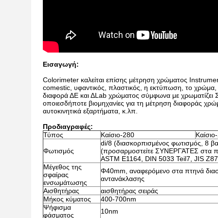
Εισαγωγή:
Colorimeter καλείται επίσης μέτρηση χρώματος Instrumen
comestic, υφαντικός, πλαστικός, η εκτύπωση, το χρώμα, 
διαφορά ΔE και ΔLab χρώματος σύμφωνα με χρωματίζει 
οποιεσδήποτε βιομηχανίες για τη μέτρηση διαφοράς χρώμ
αυτοκινητικά εξαρτήματα, κ.λπ.
Προδιαγραφές:
Τύπος
Καίσιο-280
Καίσιο
di/8 (διασκορπισμένος φωτισμός, 8 β
Φωτισμός
(προσαρμοστείτε ΣΥΝΕΡΓΆΤΕΣ στα πρ
ASTM E1164, DIN 5033 Teil7, JIS Z8
Μέγεθος της
Φ40mm, αναφερόμενο στα πτηνά διασ
σφαίρας
αντανάκλασης
ενσωμάτωσης
Αισθητήρας
αισθητήρας σειράς
Μήκος κύματος
400-700nm
Ψήφισμα
10nm
φάσματος