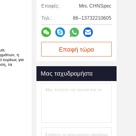
Επαφές:
Mrs. CHNSpec
Τηλ.:
86--13732210605
Επαφή τώρα
μα,
ιγμάτων, η
ί ευρέως για
ση, τα
Μας ταχυδρομήστε