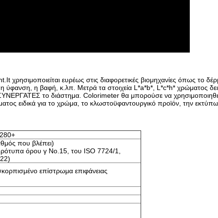
t.It χρησιμοποιείται ευρέως στις διαφορετικές βιομηχανίες όπως το δέρ
η ύφανση, η βαφή, κ.λπ. Μετρά τα στοιχεία L*a*b*, L*c*h* χρώματος δε
ΣΥΝΕΡΓΆΤΕΣ το διάστημα. Colorimeter θα μπορούσε να χρησιμοποιηθε
ατος ειδικά για το χρώμα, το κλωστοϋφαντουργικό προϊόν, την εκτύπω
-280+
αθμός που βλέπει)
ότυπα όρου γ No.15, του ISO 7724/1,
722)
κορπισμένο επίστρωμα επιφάνειας