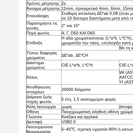
Χρόνος μέτρησης
2s
Άνοιγμα μέτρησης
11mm, προαιρετικά 4mm, 6mm, 15m
Σταθερή απόκλιση ΔE*ab 0,08 (όταν μ
Επανάληψη
σε 10 δεύτερα διαστήματα μετά από 
Παρατηρήστε τις
2° και 10°
γωνίες
Πηγή φωτός
Α, Γ, D50 ΚΑΙ D65
Η αξία χρωματικότητας (L*a*b, L*C*h)
Επίδειξη
χρωματίζει την τάση, υπολογίζει κατά
Με τη 
Τύπος διαφοράς
ΔE*ab, ΔE*CH
χρώματος
Διάστημα
CIE-L*a*b, L*C*h
CIE-L*
χρώματος
WI (AS
Άλλος
AATCC,
YI (AS
Αποθήκευση
20000 δείγματα
στοιχείων
Διάρκεια ζωής
5 έτη, 1,5 εκατομμύριο φορές
πηγής φωτός
Άλλη λειτουργία
χωρίς
άποψη 
Οθόνη
Πανγχρωματική αληθινή οθόνη χρώμα
Γλώσσα
Κινέζικα και αγγλικά
Διεπαφή
USB2.0
Λειτουργούσα
5~45℃, σχετική υγρασία 80% ή κατω
θερμοκρασία