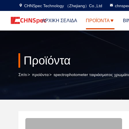
CHNSpec Technology （Zhejiang）Co.,Ltd
chnspe
ΑΡΧΙΚΉ ΣΕΛΊΔΑ
ΠΡΟΪΌΝΤΑ
ΒΊ
Προϊόντα
Σπίτι
>
προϊόντα
>
spectrophotometer ταιριάσματος χρωμάτ