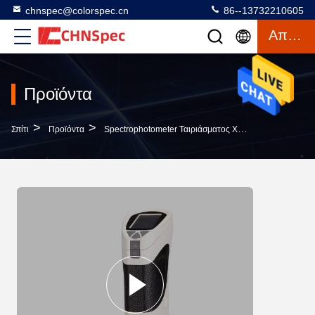
chnspec@colorspec.cn
86--13732210605
Απόσπασμα
Προϊόντα
>
>
>
Σπίτι
Προϊόντα
Spectrophotometer Ταιριάσματος Χρωμάτων
Πηγή