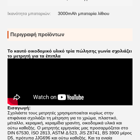
Ικανότητα μπαταριών:
3000mAh μπαταρία λίθιου
Περιγραφή προϊόντων
Το καυτό οικοδομικό υλικό τρία πώλησης γωνία σχολιάζει
το μετρητή για τα έπιπλα
Εισαγωγή:
Σχολιάστε τους μετρητές χρησιμοποιείται κυρίως στην
επιφάνεια σχολιάζει τη μέτρηση για το χρώμα, πλαστικό,
μέταλλο, κεραμική, κεραμίδια γρανίτη, οικοδομικά υλικά και
ούτω καθεξής. Ο μετρητής ερμηνείας μας προσαρμόζεται
στο
DIN 67530, ISO 2813, ASTM Δ 523, JIS Z8741, BS 3900 μέρος
D5, πρότυπα JJG696 και ούτω καθεξής. Και
τα ενιαία