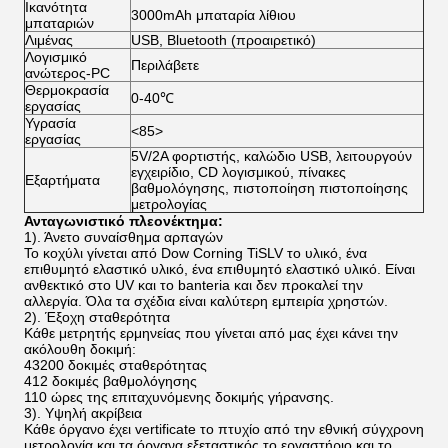
Ικανότητα
3000mAh μπαταρία λίθιου
μπαταριών
Λιμένας
USB, Bluetooth (προαιρετικό)
Λογισμικό
Περιλάβετε
ανώτερος-PC
Θερμοκρασία
0-40℃
εργασίας
Υγρασία
<85>
εργασίας
5V/2A φορτιστής, καλώδιο USB, λειτουργούν
εγχειρίδιο, CD λογισμικού, πίνακες
Εξαρτήματα
βαθμολόγησης, πιστοποίηση πιστοποίησης
μετρολογίας
Ανταγωνιστικό πλεονέκτημα:
1).
Άνετο συναίσθημα αρπαγών
Το κοχύλι γίνεται από Dow Corning TiSLV το υλικό, ένα
επιθυμητό ελαστικό υλικό, ένα επιθυμητό ελαστικό υλικό. Είναι
ανθεκτικό στο UV και το banteria και δεν προκαλεί την
αλλεργία. Όλα τα σχέδια είναι καλύτερη εμπειρία χρηστών.
2). Έξοχη σταθερότητα
Κάθε μετρητής ερμηνείας που γίνεται από μας έχει κάνει την
ακόλουθη δοκιμή:
43200 δοκιμές σταθερότητας
412 δοκιμές βαθμολόγησης
110 ώρες της επιταχυνόμενης δοκιμής γήρανσης.
3). Υψηλή ακρίβεια
Κάθε όργανο έχει vertificate το πτυχίο από την εθνική σύγχρονη
μετρολογία και τα όργανα εξεταστικός το εργαστήριο και το