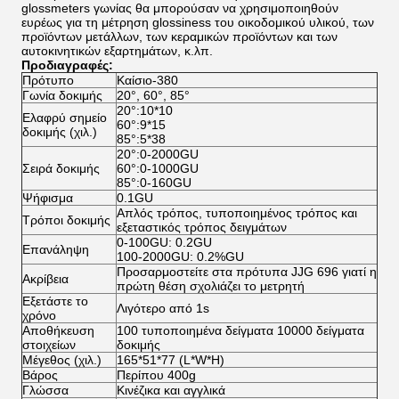
glossmeters γωνίας θα μπορούσαν να χρησιμοποιηθούν
ευρέως για τη μέτρηση glossiness του οικοδομικού υλικού, των
προϊόντων μετάλλων, των κεραμικών προϊόντων και των
αυτοκινητικών εξαρτημάτων, κ.λπ.
Προδιαγραφές:
Πρότυπο
Καίσιο-380
Γωνία δοκιμής
20°, 60°, 85°
20°:10*10
Ελαφρύ σημείο
60°:9*15
δοκιμής (χιλ.)
85°:5*38
20°:0-2000GU
Σειρά δοκιμής
60°:0-1000GU
85°:0-160GU
Ψήφισμα
0.1GU
Απλός τρόπος, τυποποιημένος τρόπος και
Τρόποι δοκιμής
εξεταστικός τρόπος δειγμάτων
0-100GU: 0.2GU
Επανάληψη
100-2000GU: 0.2%GU
Προσαρμοστείτε στα πρότυπα JJG 696 γιατί η
Ακρίβεια
πρώτη θέση σχολιάζει το μετρητή
Εξετάστε το
Λιγότερο από 1s
χρόνο
Αποθήκευση
100 τυποποιημένα δείγματα 10000 δείγματα
στοιχείων
δοκιμής
Μέγεθος (χιλ.)
165*51*77 (L*W*H)
Βάρος
Περίπου 400g
Γλώσσα
Κινέζικα και αγγλικά