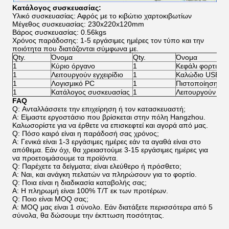
Κατάλογος συσκευασίας:
Υλικό συσκευασίας: Αφρός με το κιβώτιο χαρτοκιβωτίων
Μέγεθος συσκευασίας: 230x220x120mm
Βάρος συσκευασίας: 0.56kgs
Χρόνος παράδοσης: 1-5 εργάσιμες ημέρες τον τύπο και την
ποιότητα που διατάζονται σύμφωνα με.
Qty.
Όνομα
Qty.
Όνομα
1
Κύριο όργανο
1
Κεφάλι φορτιστ
1
Λειτουργούν εγχειρίδιο
1
Καλώδιο USB
1
Λογισμικό PC
1
Πιστοποίηση ε
1
Κατάλογος συσκευασίας
1
Λειτουργούν εγχε
FAQ
Q: Ανταλλάσσετε την επιχείρηση ή τον κατασκευαστή;
Α: Είμαστε εργοστάσιο που βρίσκεται στην πόλη Hangzhou.
Καλωσορίστε για να έρθετε να επισκεφτεί και αγορά από μας.
Q: Πόσο καιρό είναι η παράδοσή σας χρόνος;
Α: Γενικά είναι 1-3 εργάσιμες ημέρες εάν τα αγαθά είναι στο
απόθεμα. Εάν όχι, θα χρειαστούμε 3-15 εργάσιμες ημέρες για
να προετοιμάσουμε τα προϊόντα.
Q: Παρέχετε τα δείγματα; είναι ελεύθερο ή πρόσθετο;
Α: Ναι, και ανάγκη πελατών να πληρώσουν για το φορτίο.
Q: Ποια είναι η διαδικασία καταβολής σας;
Α: Η πληρωμή είναι 100% T/T εκ των προτέρων.
Q: Ποιο είναι MOQ σας;
Α: MOQ μας είναι 1 σύνολο. Εάν διατάξετε περισσότερα από 5
σύνολα, θα δώσουμε την έκπτωση ποσότητας.