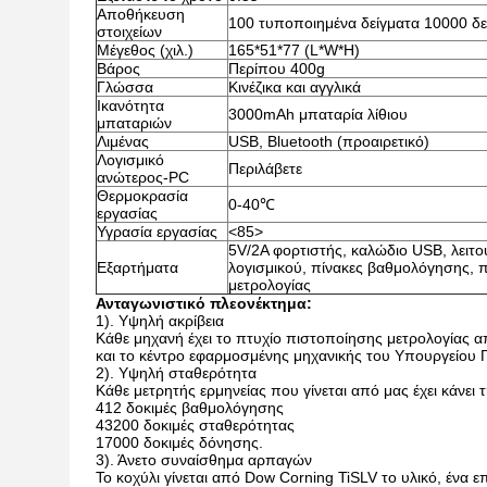
Αποθήκευση
100 τυποποιημένα δείγματα 10000 δε
στοιχείων
Μέγεθος (χιλ.)
165*51*77 (L*W*H)
Βάρος
Περίπου 400g
Γλώσσα
Κινέζικα και αγγλικά
Ικανότητα
3000mAh μπαταρία λίθιου
μπαταριών
Λιμένας
USB, Bluetooth (προαιρετικό)
Λογισμικό
Περιλάβετε
ανώτερος-PC
Θερμοκρασία
0-40℃
εργασίας
Υγρασία εργασίας
<85>
5V/2A φορτιστής, καλώδιο USB, λειτο
Εξαρτήματα
λογισμικού, πίνακες βαθμολόγησης, 
μετρολογίας
Ανταγωνιστικό πλεονέκτημα:
1). Υψηλή ακρίβεια
Κάθε μηχανή έχει το πτυχίο πιστοποίησης μετρολογίας 
και το κέντρο εφαρμοσμένης μηχανικής του Υπουργείου Π
2). Υψηλή σταθερότητα
Κάθε μετρητής ερμηνείας που γίνεται από μας έχει κάνει 
412 δοκιμές βαθμολόγησης
43200 δοκιμές σταθερότητας
17000 δοκιμές δόνησης.
3). Άνετο συναίσθημα αρπαγών
Το κοχύλι γίνεται από Dow Corning TiSLV το υλικό, ένα επ