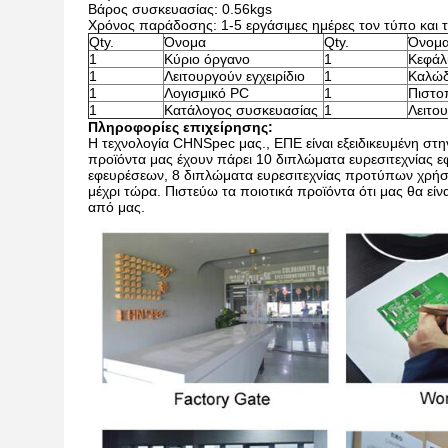
Βάρος συσκευασίας: 0.56kgs
Χρόνος παράδοσης: 1-5 εργάσιμες ημέρες τον τύπο και 
Qty.
Όνομα
Qty.
Όνομ
1
Κύριο όργανο
1
Κεφάλ
1
Λειτουργούν εγχειρίδιο
1
Καλώδ
1
Λογισμικό PC
1
Πιστο
1
Κατάλογος συσκευασίας
1
Λειτου
Πληροφορίες επιχείρησης:
Η τεχνολογία CHNSpec μας., ΕΠΕ είναι εξειδικευμένη στ
προϊόντα μας έχουν πάρει 10 διπλώματα ευρεσιτεχνίας 
εφευρέσεων, 8 διπλώματα ευρεσιτεχνίας προτύπων χρήση
μέχρι τώρα. Πιστεύω τα ποιοτικά προϊόντα ότι μας θα είν
από μας.