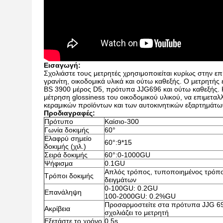
Εισαγωγή:
Σχολιάστε τους μετρητές χρησιμοποιείται κυρίως στην επι
γρανίτη, οικοδομικά υλικά και ούτω καθεξής. Ο μετρητή
BS 3900 μέρος D5, πρότυπα JJG696 και ούτω καθεξής. 
μέτρηση glossiness του οικοδομικού υλικού, να επιμετ
κεραμικών προϊόντων και των αυτοκινητικών εξαρτημάτων
Προδιαγραφές:
Πρότυπο
Καίσιο-300
Γωνία δοκιμής
60°
Ελαφρύ σημείο
60°:9*15
δοκιμής (χιλ.)
Σειρά δοκιμής
60°:0-1000GU
Ψήφισμα
0.1GU
Απλός τρόπος, τυποποιημένος τρόπος
Τρόποι δοκιμής
δειγμάτων
0-100GU: 0.2GU
Επανάληψη
100-2000GU: 0.2%GU
Προσαρμοστείτε στα πρότυπα JJG 69
Ακρίβεια
σχολιάζει το μετρητή
Εξετάστε το χρόνο
0.5s