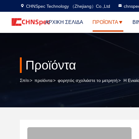
CHNSpec Technology （Zhejiang）Co.,Ltd
chnspe
ΑΡΧΙΚΉ ΣΕΛΊΔΑ
ΠΡΟΪΌΝΤΑ
ΒΊ
Προϊόντα
Σπίτι
>
προϊόντα
>
φορητός σχολιάστε το μετρητή
>
Η Ενιαί