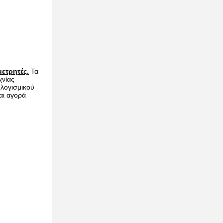
μετρητές.
Τα
χνίας
 λογισμικού
αι αγορά