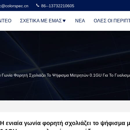
c@colorspec.cn
86--13732210605
ΝΤΕΟ
ΣΧΕΤΙΚΆ ΜΕ ΕΜΆΣ
ΝΈΑ
ΌΛΕΣ ΟΙ ΠΕΡΙΠ
α Γωνία Φορητή Σχολιάζει Το Ψήφισμα Μετρητών 0.1GU Για Το Γυαλισ
Η ενιαία γωνία φορητή σχολιάζει το ψήφισμα 