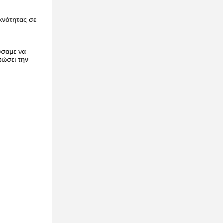
κνότητας σε
ύσαμε να
πώσει την