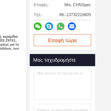
Επαφές:
Mrs. CHNSpec
Τηλ.:
86--13732210605
, κεραμίδια
Επαφή τώρα
JIS Z8741,
υρέως για τη
ετάλλων, των
Μας ταχυδρομήστε