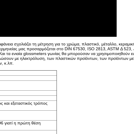
φάνεια σχολιάζει τη μέτρηση για το χρώμα, πλαστικό, μέταλλο, κεραμική
ς ερμηνείας μας προσαρμόζεται
στο DIN 67530, ISO 2813, ASTM Δ 523, 
Και
τα ενιαία glossmeters γωνίας θα μπορούσαν να χρησιμοποιηθούν ε
αλλώσουν με ηλεκτρόλυση, των πλαστικών προϊόντων, των προϊόντων μ
, κ.λπ.
 και εξεταστικός τρόπος
6 γιατί η πρώτη θέση