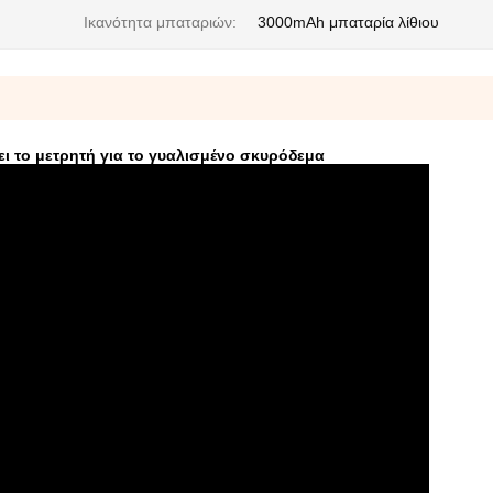
Ικανότητα μπαταριών:
3000mAh μπαταρία λίθιου
ει το μετρητή για το γυαλισμένο σκυρόδεμα