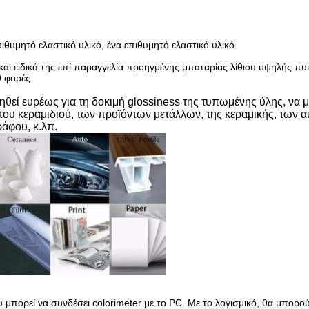
πιθυμητό ελαστικό υλικό, ένα επιθυμητό ελαστικό υλικό.
ι ειδικά της επί παραγγελία προηγμένης μπαταρίας λίθιου υψηλής πυ
0 φορές.
θεί ευρέως για τη δοκιμή glossiness της τυπωμένης ύλης, να 
 του κεραμιδιού, των προϊόντων μετάλλων, της κεραμικής, των 
ράφου, κ.λπ.
 μπορεί να συνδέσει colorimeter με το PC. Με το λογισμικό, θα μπορο