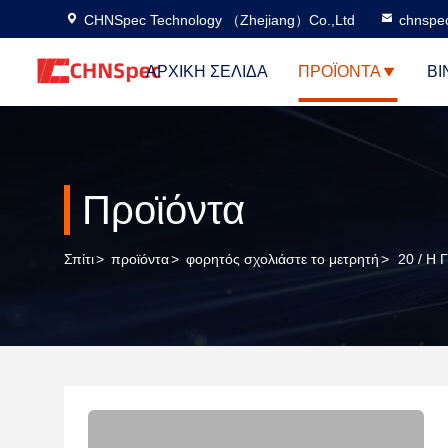
CHNSpec Technology （Zhejiang）Co.,Ltd
chnspe
ΑΡΧΙΚΉ ΣΕΛΊΔΑ
ΠΡΟΪΌΝΤΑ
ΒΊ
Προϊόντα
Σπίτι
>
προϊόντα
>
φορητός σχολιάστε το μετρητή
>
20 / Η 