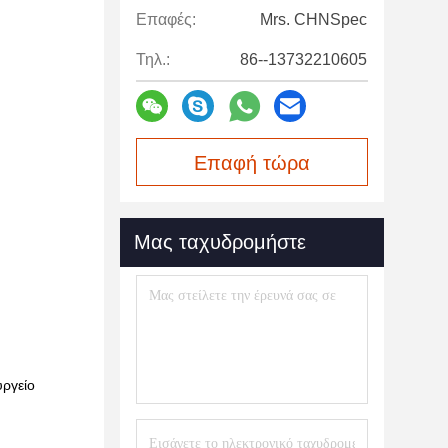
Επαφές:
Mrs. CHNSpec
Τηλ.:
86--13732210605
Επαφή τώρα
Μας ταχυδρομήστε
υργείο