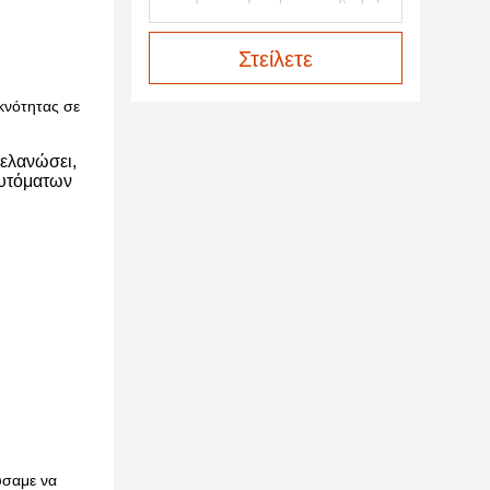
Στείλετε
κνότητας σε
μελανώσει,
αυτόματων
ύσαμε να