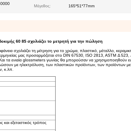
10000
Μέγεθος:
165*51*77mm
δοκιμής 60 85 σχολιάζει το μετρητή για την πώληση
φάνεια σχολιάζει τη μέτρηση για το χρώμα, πλαστικό, μέταλλο, κεραμική
ς ερμηνείας μας προσαρμόζεται
στο DIN 67530, ISO 2813, ASTM Δ 523, 
Και
τα ενιαία glossmeters γωνίας θα μπορούσαν να χρησιμοποιηθούν ε
αλλώσουν με ηλεκτρόλυση, των πλαστικών προϊόντων, των προϊόντων μ
, κ.λπ.
 και εξεταστικός τρόπος