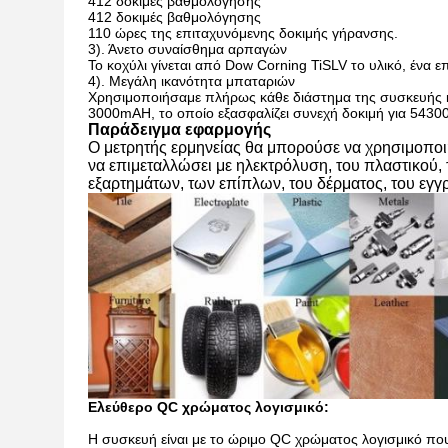
412 δοκιμές βαθμολόγησης
412 δοκιμές βαθμολόγησης
110 ώρες της επιταχυνόμενης δοκιμής γήρανσης.
3). Άνετο συναίσθημα αρπαγών
Το κοχύλι γίνεται από Dow Corning TiSLV το υλικό, ένα ε
4). Μεγάλη ικανότητα μπαταριών
Χρησιμοποιήσαμε πλήρως κάθε διάστημα της συσκευής κα
3000mAH, το οποίο εξασφαλίζει συνεχή δοκιμή για 5430
Παράδειγμα εφαρμογής
Ο μετρητής ερμηνείας θα μπορούσε να χρησιμοποιη
να επιμεταλλώσει με ηλεκτρόλυση, του πλαστικού,
εξαρτημάτων, των επίπλων, του δέρματος, του εγγ
Ελεύθερο QC χρώματος λογισμικό:
Η συσκευή είναι με το ώριμο QC χρώματος λογισμικό που