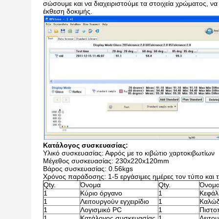
σώσουμε και να διαχειριστούμε τα στοιχεία χρώματος, να
έκθεση δοκιμής.
Κατάλογος συσκευασίας:
Υλικό συσκευασίας: Αφρός με το κιβώτιο χαρτοκιβωτίων
Μέγεθος συσκευασίας: 230x220x120mm
Βάρος συσκευασίας: 0.56kgs
Χρόνος παράδοσης: 1-5 εργάσιμες ημέρες τον τύπο και 
Qty.
Όνομα
Qty.
Όνομ
1
Κύριο όργανο
1
Κεφάλ
1
Λειτουργούν εγχειρίδιο
1
Καλώδ
1
Λογισμικό PC
1
Πιστο
1
Κατάλογος συσκευασίας
1
Λειτου