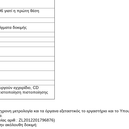
6 γιατί η πρώτη θέση
ίγματα δοκιμής
υργούν εγχειρίδιο, CD
πιστοποίηση πιστοποίησης
ύγχρονη μετρολογία και τα όργανα εξεταστικός το εργαστήριο και το Υπο
α.
νίας αριθ.: ZL2012201796876)
την ακόλουθη δοκιμή: