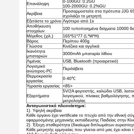
0-100GU: 0.2GU
Επανάληψη
100-2000GU: 0.2%GU
Προσαρμοστείτε στα πρότυπα JJG 69
Ακρίβεια
σχολιάζει το μετρητή
Εξετάστε το χρόνο
Λιγότερο από 1s
Αποθήκευση
100 τυποποιημένα δείγματα 10000 δε
στοιχείων
Μέγεθος (χιλ.)
165*51*77 (L*W*H)
Βάρος
Περίπου 400g
Γλώσσα
Κινέζικα και αγγλικά
Ικανότητα
3000mAh μπαταρία λίθιου
μπαταριών
Λιμένας
USB, Bluetooth (προαιρετικό)
Λογισμικό
Περιλάβετε
ανώτερος-PC
Θερμοκρασία
0-40℃
εργασίας
Υγρασία εργασίας
<85>
5V/2A φορτιστής, καλώδιο USB, λειτο
Εξαρτήματα
λογισμικού, πίνακες βαθμολόγησης, 
μετρολογίας
Ανταγωνιστικό πλεονέκτημα:
1). Υψηλή ακρίβεια
Κάθε όργανο έχει vertificate το πτυχίο από την εθνική σ
εφαρμοσμένης μηχανικής εκπαίδευσης Παιδείας στην Κίν
2). Έξοχη σταθερότητα (δικαίωμα διπλωμάτων ευρεσιτεχ
Κάθε μετρητής ερμηνείας που γίνεται από μας έχει κάνει 