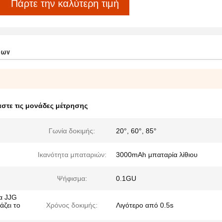
Πάρτε την καλύτερη τιμή
των
άστε τις μονάδες μέτρησης
Γωνία δοκιμής:
20°, 60°, 85°
Ικανότητα μπαταριών:
3000mAh μπαταρία λίθιου
Ψήφισμα:
0.1GU
α JJG
άζει το
Χρόνος δοκιμής:
Λιγότερο από 0.5s