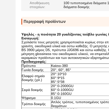
Αποθήκευση
100 τυποποιημένα δείγματα 
στοιχείων:
δείγματα δοκιμής
Περιγραφή προϊόντων
Υψηλός - η ποιότητα 20 γυαλίζοντας τούβλο γωνίας 
Εισαγωγή:
Σχολιάστε τους μετρητές χρησιμοποιείται κυρίως στην επι
γρανίτη, οικοδομικά υλικά και ούτω καθεξής. Ο μετρητή
BS 3900 μέρος D5, πρότυπα JJG696 και ούτω καθεξής. 
μέτρηση glossiness του οικοδομικού υλικού, να επιμετ
κεραμικών προϊόντων και των αυτοκινητικών εξαρτημάτων
Προδιαγραφές:
Πρότυπο
Καίσιο-380
Γωνία δοκιμής
20°, 60°, 85°
20°:10*10
Ελαφρύ σημείο
60°:9*15
δοκιμής (χιλ.)
85°:5*38
20°:0-2000GU
Σειρά δοκιμής
60°:0-1000GU
85°:0-160GU
Ψήφισμα
0.1GU
Απλός τρόπος, τυποποιημένος τρόπος
Τρόποι δοκιμής
δειγμάτων