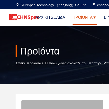
CHNSpec Technology （Zhejiang）Co.,Ltd
chnspe
ΑΡΧΙΚΉ ΣΕΛΊΔΑ
ΠΡΟΪΌΝΤΑ
ΒΊ
Προϊόντα
Σπίτι
>
προϊόντα
>
Η πολυ γωνία σχολιάζει το μετρητή
>
Μπλ