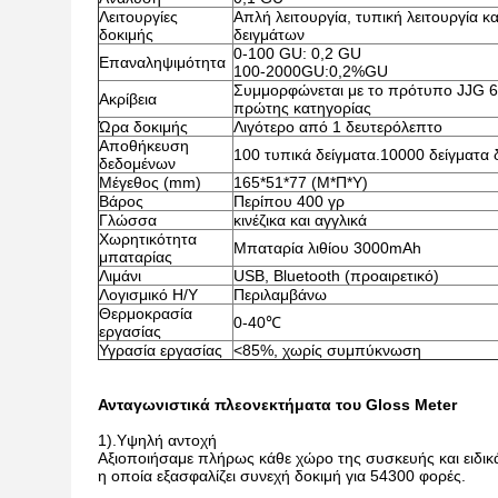
Λειτουργίες
Απλή λειτουργία, τυπική λειτουργία κα
δοκιμής
δειγμάτων
0-100 GU: 0,2 GU
Επαναληψιμότητα
100-2000GU:0,2%GU
Συμμορφώνεται με το πρότυπο JJG 6
Ακρίβεια
πρώτης κατηγορίας
Ώρα δοκιμής
Λιγότερο από 1 δευτερόλεπτο
Αποθήκευση
100 τυπικά δείγματα.10000 δείγματα 
δεδομένων
Μέγεθος (mm)
165*51*77 (Μ*Π*Υ)
Βάρος
Περίπου 400 γρ
Γλώσσα
κινέζικα και αγγλικά
Χωρητικότητα
Μπαταρία λιθίου 3000mAh
μπαταρίας
Λιμάνι
USB, Bluetooth (προαιρετικό)
Λογισμικό Η/Υ
Περιλαμβάνω
Θερμοκρασία
0-40℃
εργασίας
Υγρασία εργασίας
<85%, χωρίς συμπύκνωση
Ανταγωνιστικά πλεονεκτήματα του Gloss Meter
1).Υψηλή αντοχή
Αξιοποιήσαμε πλήρως κάθε χώρο της συσκευής και ειδι
η οποία εξασφαλίζει συνεχή δοκιμή για 54300 φορές.