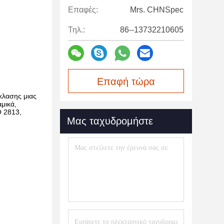
Επαφές:
Mrs. CHNSpec
Τηλ.:
86--13732210605
Επαφή τώρα
κλασης μιας
μικά,
O 2813,
Μας ταχυδρομήστε