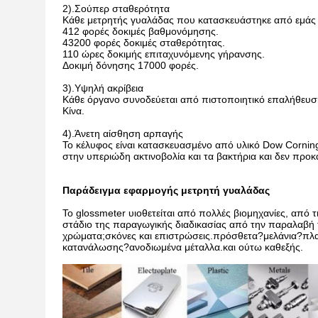
2).Σούπερ σταθερότητα
Κάθε μετρητής γυαλάδας που κατασκευάστηκε από εμάς έ
412 φορές δοκιμές βαθμονόμησης.
43200 φορές δοκιμές σταθερότητας.
110 ώρες δοκιμής επιταχυνόμενης γήρανσης.
Δοκιμή δόνησης 17000 φορές.
3).Υψηλή ακρίβεια
Κάθε όργανο συνοδεύεται από πιστοποιητικό επαλήθευσ
Κίνα.
4).Άνετη αίσθηση αρπαγής
Το κέλυφος είναι κατασκευασμένο από υλικό Dow Corning 
στην υπεριώδη ακτινοβολία και τα βακτήρια και δεν προκα
Παράδειγμα εφαρμογής μετρητή γυαλάδας
Το glossmeter υιοθετείται από πολλές βιομηχανίες, από τ
στάδιο της παραγωγικής διαδικασίας από την παραλαβή
χρώματα;σκόνες και επιστρώσεις.πρόσθετα?μελάνια?πλαστ
κατανάλωσης?ανοδιωμένα μέταλλα.και ούτω καθεξής.