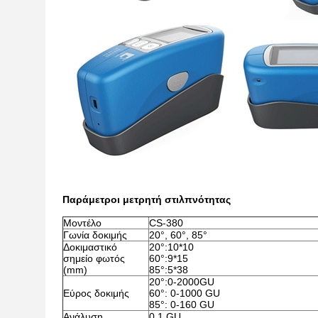
Παράμετροι μετρητή στιλπνότητας
Μοντέλο
CS-380
Γωνία δοκιμής
20°, 60°, 85°
Δοκιμαστικό
20°:10*10
σημείο φωτός
60°:9*15
(mm)
85°:5*38
20°:0-2000GU
Εύρος δοκιμής
60°: 0-1000 GU
85°: 0-160 GU
Ανάλυση
0,1 GU