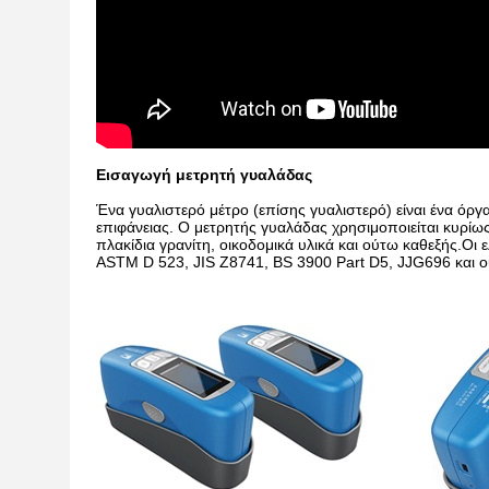
Εισαγωγή μετρητή γυαλάδας
Ένα γυαλιστερό μέτρο (επίσης γυαλιστερό) είναι ένα όρ
επιφάνειας. Ο μετρητής γυαλάδας χρησιμοποιείται κυρίω
πλακίδια γρανίτη, οικοδομικά υλικά και ούτω καθεξής.Ο
ASTM D 523, JIS Z8741, BS 3900 Part D5, JJG696 και ο