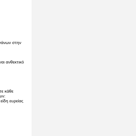
γάνων στην
ναι ανθεκτικό
σε κάθε
υν:
είδη ευρείας