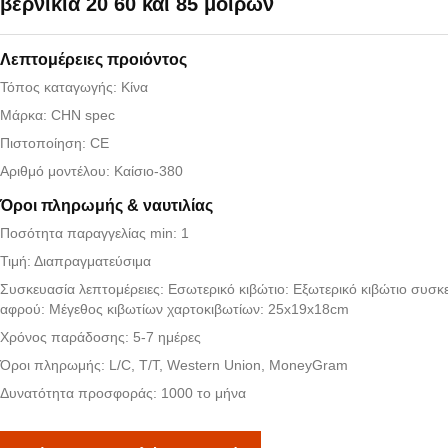
βερνίκια 20 60 και 85 μοιρών
Λεπτομέρειες προιόντος
Τόπος καταγωγής: Κίνα
Μάρκα: CHN spec
Πιστοποίηση: CE
Αριθμό μοντέλου: Καίσιο-380
Όροι πληρωμής & ναυτιλίας
Ποσότητα παραγγελίας min: 1
Τιμή: Διαπραγματεύσιμα
Συσκευασία λεπτομέρειες: Εσωτερικό κιβώτιο: Εξωτερικό κιβώτιο συσκ
αφρού: Μέγεθος κιβωτίων χαρτοκιβωτίων: 25x19x18cm
Χρόνος παράδοσης: 5-7 ημέρες
Όροι πληρωμής: L/C, T/T, Western Union, MoneyGram
Δυνατότητα προσφοράς: 1000 το μήνα