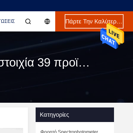
Πάρτε Την Καλύτερη Τιμή
ΤΏΣΕΙΣ
Λέξεις κλειδιά [ 60 degree gloss meter ] Αντιστοιχία 39 προϊόντα
Κατηγορίες
Φορητό Spectrophotometer