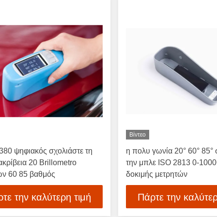
Βίντεο
380 ψηφιακός σχολιάστε τη
η πολυ γωνία 20° 60° 85° 
κρίβεια 20 Brillometro
την μπλε ISO 2813 0-100
ών 60 85 βαθμός
δοκιμής μετρητών
τε την καλύτερη τιμή
Πάρτε την καλύτερ