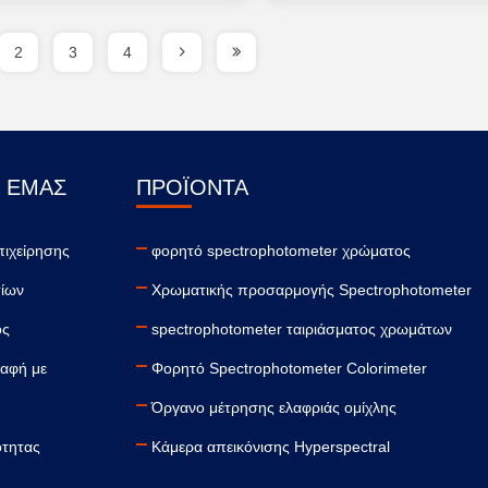
2
3
4
Ε ΕΜΆΣ
ΠΡΟΪΌΝΤΑ
πιχείρησης
φορητό spectrophotometer χρώματος
ίων
Χρωματικής προσαρμογής Spectrophotometer
ος
spectrophotometer ταιριάσματος χρωμάτων
παφή με
Φορητό Spectrophotometer Colorimeter
Όργανο μέτρησης ελαφριάς ομίχλης
ότητας
Κάμερα απεικόνισης Hyperspectral