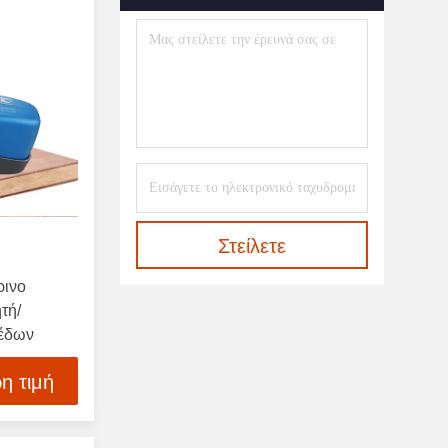
Φορητό Φασματοραδιόμετρο
(1)
Διαθλασίμετρο Εν Σειρά
(4)
Αναλυτής Διαπερατότητας UV
(2)
Συστήματα Απεικόνισης
(3)
Φασματογράφος ΥΧΕ
(1)
Στείλετε
Spectrophotometer Εξαρτήματα
ρινο
(6)
τή/
πέδων
η τιμή