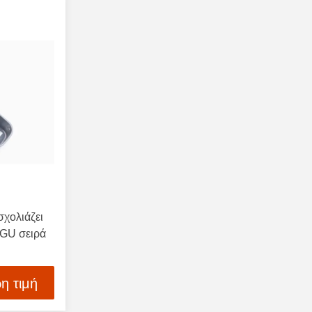
σχολιάζει
0GU σειρά
η τιμή