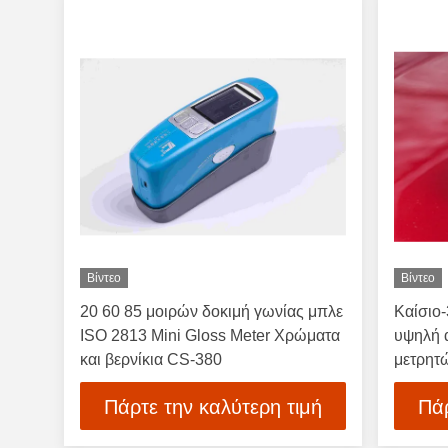
Βίντεο
Βίντεο
20 60 85 μοιρών δοκιμή γωνίας μπλε
Καίσιο-
ISO 2813 Mini Gloss Meter Χρώματα
υψηλή α
και βερνίκια CS-380
μετρητ
Πάρτε την καλύτερη τιμή
Πάρ