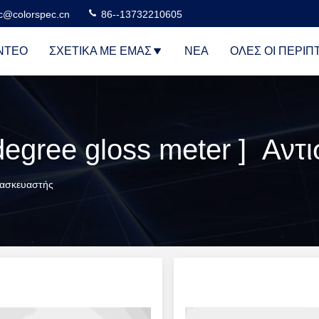
c@colorspec.cn
86--13732210605
ΝΤΕΟ
ΣΧΕΤΙΚΆ ΜΕ ΕΜΆΣ
ΝΈΑ
ΌΛΕΣ ΟΙ ΠΕΡΙΠ
τασκευαστής