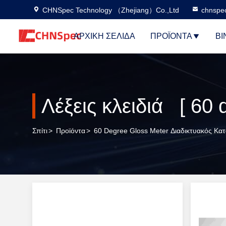
CHNSpec Technology （Zhejiang）Co.,Ltd
chnspe
ΑΡΧΙΚΉ ΣΕΛΊΔΑ
ΠΡΟΪΌΝΤΑ
ΒΊ
Σπίτι
>
Προϊόντα
>
60 Degree Gloss Meter Διαδικτυακός Κα