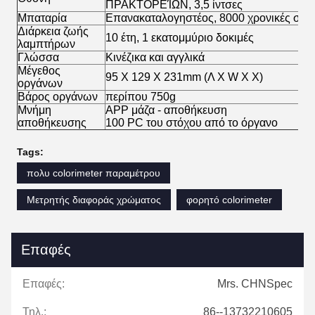
ΠΡΑΚΤΟΡΕΊΩΝ, 3,5 ίντσες
Μπαταρία
Επανακαταλογηστέος, 8000 χρονικές συνε
Διάρκεια ζωής
10 έτη, 1 εκατομμύριο δοκιμές
λαμπτήρων
Γλώσσα
Κινέζικα και αγγλικά
Μέγεθος
95 X 129 X 231mm (Λ Χ W Χ Χ)
οργάνων
Βάρος οργάνων
περίπου 750g
Μνήμη
APP μάζα - αποθήκευση
αποθήκευσης
100 PC του στόχου από το όργανο
Tags:
πολυ colorimeter παραμέτρου
Μετρητής διαφοράς χρώματος
φορητό colorimeter
Επαφές
Επαφές:
Mrs. CHNSpec
Τηλ.:
86--13732210605