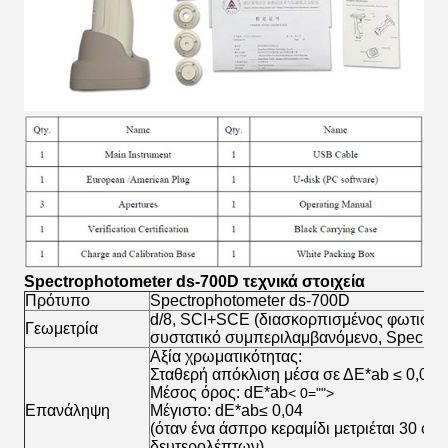
Spectrophotometer ds-700D τεχνικά στοιχεία
Πρότυπο
Spectrophotometer ds-700D
d/8, SCI+SCE (διασκορπισμένος φωτισμός
Γεωμετρία
συστατικό συμπεριλαμβανόμενο, Specular
Αξία χρωματικότητας:
Σταθερή απόκλιση μέσα σε ΔE*ab ≤ 0,025
Μέσος όρος: dE*ab
< 0="">
Επανάληψη
Μέγιστο: dE*ab≤ 0,04
(όταν ένα άσπρο κεραμίδι μετριέται 30 φο
δευτερολέπτων)