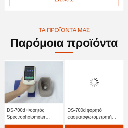
ΤΑ ΠΡΟΪΌΝΤΑ ΜΑΣ
Παρόμοια προϊόντα
ρητός
DS-700d φορητό
DS-700d 
ophotometer
φασματοφωτομετρητή
φασματοφ
meter ευφυής
χρωματιστή 30+
χρωματιστ