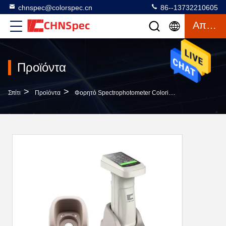
chnspec@colorspec.cn
86--13732210605
Απόσπασμα
Προϊόντα
>
>
>
Σπίτι
Προϊόντα
Φορητό Spectrophotometer Colorimeter
3,5 Ίντσ