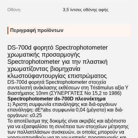
Οθόνη:
3,5 ίντσες οθόνης αφής
Περιγραφή προϊόντων
DS-700d φορητό Spectrophotometer
χρωματικής προσαρμογής
Spectrophotometer για την πλαστική
χρωματίζοντας βιομηχανία
κλωστοϋφαντουργίας επιστρώματος
DS-700d φορητά Spectrophotometer στοιχεία
συντελεστή ανάκλασης εκθέσεων στη Tristimulus αξία Υ
διαστήματος 10nm (ΣΥΝΕΡΓΆΤΕΣ Νο 15,2 το 1986)
Spectrophotometer ds-700D πλεονέκτημα
Άριστη συμφωνία επανάληψης και διά-οργάνων
1)
επανάληψη: dE*ab≤ συμφωνία 0,04 (μέγιστο) και διά-
οργάνων: ≤0.25
Το αποτέλεσμα της δοκιμής είναι ακριβές και αξιόπιστο
για να εξασφαλίσει τη συνέπεια των στοιχείων μέτρησης
των πολλαπλάσιων συσκευών, οι οποίες μπορούν να
χρησιμοποιηθούν για τη χρωματικής προσαρμογής και