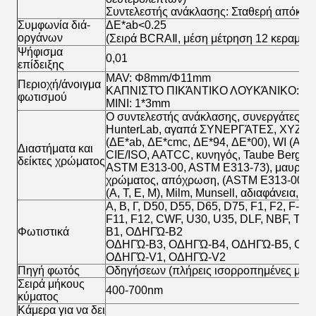
Συντελεστής ανάκλασης: Σταθερή απόκλι
Συμφωνία διά-
ΔE*ab<0.25
οργάνων
(Σειρά BCRAⅡ, μέση μέτρηση 12 κεραμιδι
Ψήφισμα
0,01
επίδειξης
MAV: Φ8mm/Φ11mm
Περιοχή/άνοιγμα
ΚΑΠΝΙΣΤΌ ΠΙΚΆΝΤΙΚΟ ΛΟΥΚΆΝΙΚΟ: 
φωτισμού
ΜΙΝΙ: 1*3mm
Ο συντελεστής ανάκλασης, συνεργάτες-ερ
HunterLab, αγαπά ΣΥΝΕΡΓΆΤΕΣ, XYZ, Y
(ΔE*ab, ΔE*cmc, ΔE*94, ΔE*00), WI (AS
Διαστήματα και
CIE/ISO, AATCC, κυνηγός, Taube Berger 
δείκτες χρώματος
ASTM E313-00, ASTM E313-73), μαυρίλα 
χρώματος, απόχρωση, (ASTM E313-00),
(Α, Τ, Ε, Μ), Milm, Munsell, αδιαφάνεια, 
Α, Β, Γ, D50, D55, D65, D75, F1, F2, F-3, F
F11, F12, CWF, U30, U35, DLF, NBF, TL8
Φωτιστικά
B1, ΟΔΗΓΏ-B2
ΟΔΗΓΏ-B3, ΟΔΗΓΏ-B4, ΟΔΗΓΏ-B5, ΟΔ
ΟΔΗΓΏ-V1, ΟΔΗΓΏ-V2
Πηγή φωτός
Οδηγήσεων (πλήρεις ισορροπημένες μήκο
Σειρά μήκους
400-700nm
κύματος
Κάμερα για να δει