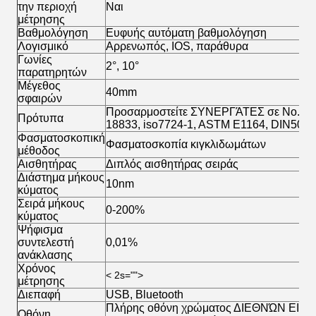
την περιοχή
Ναι
μέτρησης
Βαθμολόγηση
Ευφυής αυτόματη βαθμολόγηση
Λογισμικό
Αρρενωπός, IOS, παράθυρα
Γωνίες
2°, 10°
παρατηρητών
Μέγεθος
40mm
σφαιρών
Προσαρμοστείτε ΣΥΝΕΡΓΆΤΕΣ σε No.15, 
Πρότυπα
18833, iso7724-1, ASTM E1164, DIN5033 
Φασματοσκοπική
Φασματοσκοπία κιγκλιδωμάτων
μέθοδος
Αισθητήρας
Διπλός αισθητήρας σειράς
Διάστημα μήκους
10nm
κύματος
Σειρά μήκους
0-200%
κύματος
Ψήφισμα
συντελεστή
0,01%
ανάκλασης
Χρόνος
< 2s="">
μέτρησης
Διεπαφή
USB, Bluetooth
Πλήρης οθόνη χρώματος ΔΙΕΘΝΏΝ ΕΙ
Οθόνη