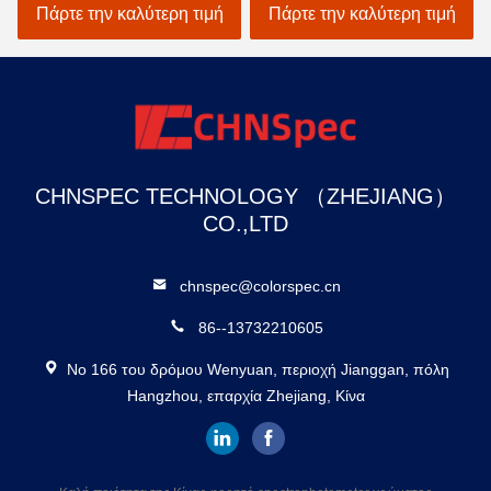
ατος υψηλός
παραμέτρους μέτρησης
βιομηχανί
 την καλύτερη τιμή
Πάρτε την καλύτερη τιμή
Πάρτε τη
εστής ανάκλασης
και 37 πηγές φωτός
λόγησης
αξιολόγησης
CHNSPEC TECHNOLOGY （ZHEJIANG）
CO.,LTD
chnspec@colorspec.cn
86--13732210605
Νο 166 του δρόμου Wenyuan, περιοχή Jianggan, πόλη
Hangzhou, επαρχία Zhejiang, Κίνα